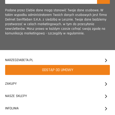
Podane przez Ciebie dane mogą stanowić Twoje dane osobowe. W
takim wypadku administratorem Twoich danych osobowych jest firma
Delmet Senftleben S.K.A. z siedzibą w Lesznie. Twoje dane będziemy
przetwarzać w celach marketingowych, w tym do przesyłania
newsletterów. Masz prawo w każdym czasie cofnąć swoją zgodę na
komunikację marketingową - szczegóły w regulaminie.
NARZEDZIABETA.PL
ODSTĄP OD UMOWY
ZAKUPY
NASZE SKLEPY
INFOLINIA