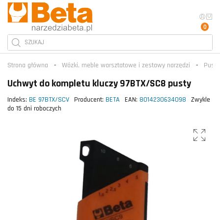
0
Strona główna
Wózki, meble warsztatowe i zestawy narzędzi
Puste
Uchwyt do kompletu kluczy 97BTX/SC8 pusty
Indeks:
BE 97BTX/SCV
Producent:
BETA
EAN:
8014230634098
Zwykle
do 15 dni roboczych