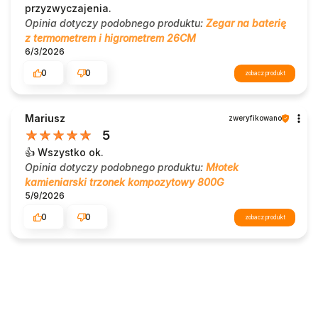
przyzwyczajenia.
Opinia dotyczy podobnego produktu:
Zegar na baterię
z termometrem i higrometrem 26CM
6/3/2026
0
0
zobacz produkt
Mariusz
zweryfikowano
5
👍️ Wszystko ok.
Opinia dotyczy podobnego produktu:
Młotek
kamieniarski trzonek kompozytowy 800G
5/9/2026
0
0
zobacz produkt