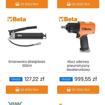
DO KOSZYKA
DO KOSZYKA
Smarownica dźwigniowa
Klucz udarowy
500ml
pneumatyczny
dwukierunkowy
kompozytowy z...
127,22 zł
999,55 zł
Okazja!
Okazja!
DO KOSZYKA
DO KOSZYKA