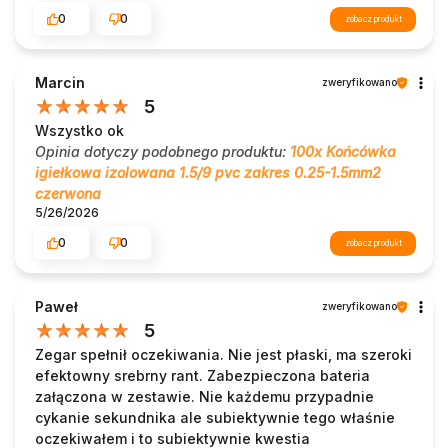
0
0
zobacz produkt
Marcin
zweryfikowano
5
Wszystko ok
Opinia dotyczy podobnego produktu:
100x Końcówka
igiełkowa izolowana 1.5/9 pvc zakres 0.25-1.5mm2
czerwona
5/26/2026
0
0
zobacz produkt
Paweł
zweryfikowano
5
Zegar spełnił oczekiwania. Nie jest płaski, ma szeroki
efektowny srebrny rant. Zabezpieczona bateria
załączona w zestawie. Nie każdemu przypadnie
cykanie sekundnika ale subiektywnie tego właśnie
oczekiwałem i to subiektywnie kwestia