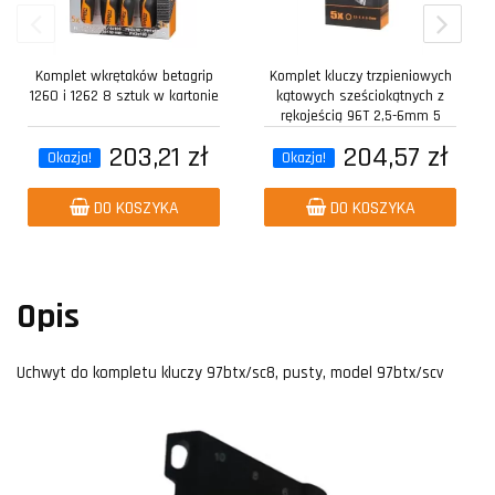
Komplet wkrętaków betagrip
Komplet kluczy trzpieniowych
1260 i 1262 8 sztuk w kartonie
kątowych sześciokątnych z
rękojeścią 96T 2,5-6mm 5
sztuk w...
203,21 zł
204,57 zł
Okazja!
Okazja!
DO KOSZYKA
DO KOSZYKA
Opis
Uchwyt do kompletu kluczy 97btx/sc8, pusty, model 97btx/scv