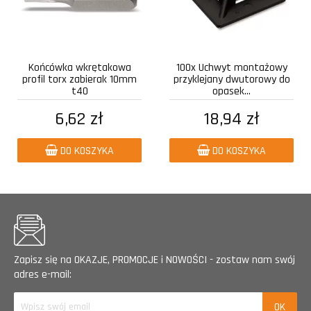
Końcówka wkrętakowa
100x Uchwyt montażowy
profil torx zabierak 10mm
przyklejany dwutorowy do
t40
opasek...
6,62 zł
18,94 zł
DO KOSZYKA
DO KOSZYKA
Zapisz się na OKAZJE, PROMOCJE i NOWOŚCI - zostaw nam swój
adres e-mail: