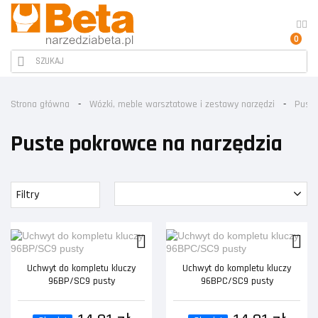
0
Strona główna
Wózki, meble warsztatowe i zestawy narzędzi
Puste
Puste pokrowce na narzędzia
Filtry
Uchwyt do kompletu kluczy
Uchwyt do kompletu kluczy
96BP/SC9 pusty
96BPC/SC9 pusty