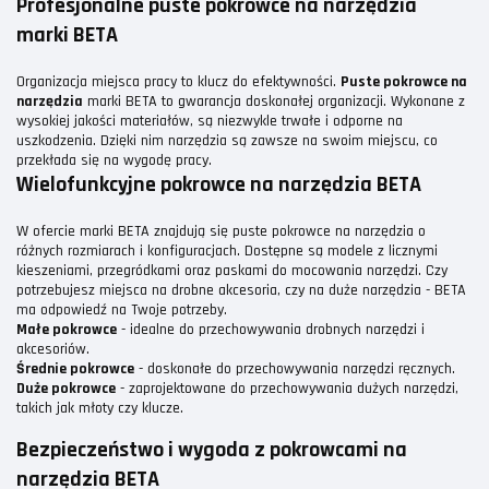
Profesjonalne puste pokrowce na narzędzia
marki BETA
Organizacja miejsca pracy to klucz do efektywności.
Puste pokrowce na
narzędzia
marki BETA to gwarancja doskonałej organizacji. Wykonane z
wysokiej jakości materiałów, są niezwykle trwałe i odporne na
uszkodzenia. Dzięki nim narzędzia są zawsze na swoim miejscu, co
przekłada się na wygodę pracy.
Wielofunkcyjne pokrowce na narzędzia BETA
W ofercie marki BETA znajdują się puste pokrowce na narzędzia o
różnych rozmiarach i konfiguracjach. Dostępne są modele z licznymi
kieszeniami, przegródkami oraz paskami do mocowania narzędzi. Czy
potrzebujesz miejsca na drobne akcesoria, czy na duże narzędzia - BETA
ma odpowiedź na Twoje potrzeby.
Małe pokrowce
- idealne do przechowywania drobnych narzędzi i
akcesoriów.
Średnie pokrowce
- doskonałe do przechowywania narzędzi ręcznych.
Duże pokrowce
- zaprojektowane do przechowywania dużych narzędzi,
takich jak młoty czy klucze.
Bezpieczeństwo i wygoda z pokrowcami na
narzędzia BETA