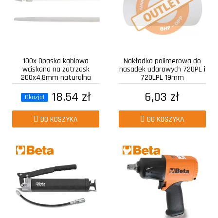
100x Opaska kablowa
Nakładka polimerowa do
wciskana na zatrzask
nasadek udarowych 720PL i
200x4,8mm naturalna
720LPL 19mm
18,54 zł
6,03 zł
Okazja!
DO KOSZYKA
DO KOSZYKA