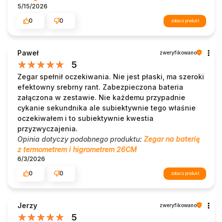
5/15/2026
0
0
zobacz produkt
Paweł
zweryfikowano
5
Zegar spełnił oczekiwania. Nie jest płaski, ma szeroki
efektowny srebrny rant. Zabezpieczona bateria
załączona w zestawie. Nie każdemu przypadnie
cykanie sekundnika ale subiektywnie tego właśnie
oczekiwałem i to subiektywnie kwestia
przyzwyczajenia.
Opinia dotyczy podobnego produktu:
Zegar na baterię
z termometrem i higrometrem 26CM
6/3/2026
0
0
zobacz produkt
Jerzy
zweryfikowano
5