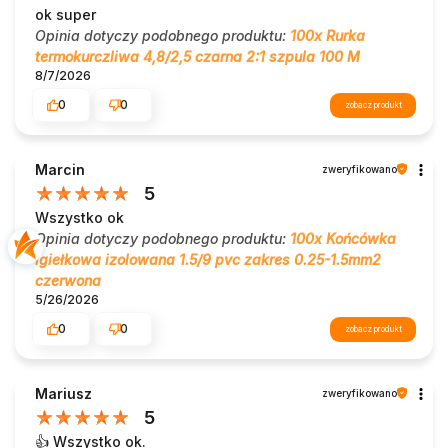
ok super
Opinia dotyczy podobnego produktu:
100x Rurka
termokurczliwa 4,8/2,5 czarna 2:1 szpula 100 M
8/7/2026
0
0
zobacz produkt
Marcin
zweryfikowano
5
Wszystko ok
Opinia dotyczy podobnego produktu:
100x Końcówka
igiełkowa izolowana 1.5/9 pvc zakres 0.25-1.5mm2
czerwona
5/26/2026
0
0
zobacz produkt
Mariusz
zweryfikowano
5
👍️ Wszystko ok.