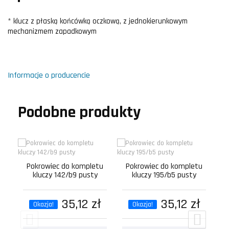
* klucz z płaską końcówką oczkową, z jednokierunkowym
mechanizmem zapadkowym
Informacje o producencie
Podobne produkty
Pokrowiec do kompletu
Pokrowiec do kompletu
P
kluczy 142/b9 pusty
kluczy 195/b5 pusty
k
35,12 zł
35,12 zł
Okazja!
Okazja!