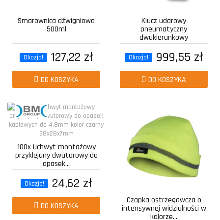
Smarownica dźwigniowa
Klucz udarowy
500ml
pneumatyczny
dwukierunkowy
kompozytowy z...
127,22 zł
999,55 zł
Okazja!
Okazja!
DO KOSZYKA
DO KOSZYKA
100x Uchwyt montażowy
przyklejany dwutorowy do
opasek...
24,62 zł
Okazja!
Czapka ostrzegawcza o
DO KOSZYKA
intensywnej widzialności w
kolorze...