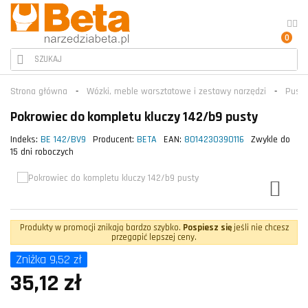
0
Strona główna
Wózki, meble warsztatowe i zestawy narzędzi
Puste
Pokrowiec do kompletu kluczy 142/b9 pusty
Indeks:
BE 142/BV9
Producent:
BETA
EAN:
8014230390116
Zwykle do
15 dni roboczych
Produkty w promocji znikają bardzo szybko.
Pospiesz się
jeśli nie chcesz
przegapić lepszej ceny.
Zniżka 9,52 zł
35,12 zł