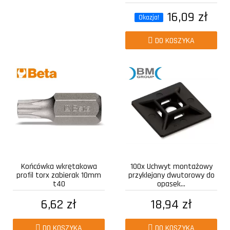
16,09 zł
Okazja!
DO KOSZYKA
Końcówka wkrętakowa
100x Uchwyt montażowy
profil torx zabierak 10mm
przyklejany dwutorowy do
t40
opasek...
6,62 zł
18,94 zł
DO KOSZYKA
DO KOSZYKA