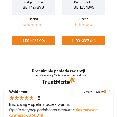
Kod produktu
Kod produktu
BE 142/BV9
BE 195/BV5
Ocena
Ocena
DO KOSZYKA
DO KOSZYKA
Produkt nie posiada recenzji
Może zainteresują Cię inne ocenione produkty
Waldemar
zweryfikowano
5
Baz uwag - spełnia oczekiwania.
Opinia dotyczy podobnego produktu:
Smarownica
dźwigniowa 500ml