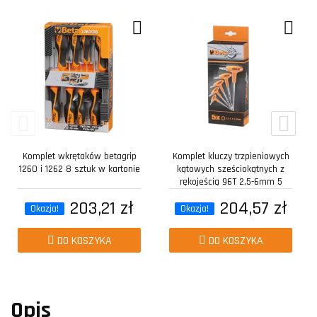
Komplet wkrętaków betagrip
Komplet kluczy trzpieniowych
1260 i 1262 8 sztuk w kartonie
kątowych sześciokątnych z
rękojeścią 96T 2,5-6mm 5
sztuk w...
203,21 zł
204,57 zł
Okazja!
Okazja!
DO KOSZYKA
DO KOSZYKA
Opis