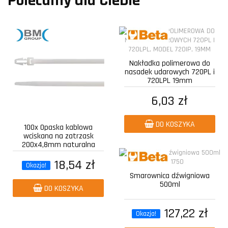
Polecamy dla Ciebie
Nakładka polimerowa do
nasadek udarowych 720PL i
720LPL 19mm
6,03 zł
DO KOSZYKA
100x Opaska kablowa
wciskana na zatrzask
200x4,8mm naturalna
18,54 zł
Okazja!
Smarownica dźwigniowa
500ml
DO KOSZYKA
127,22 zł
Okazja!