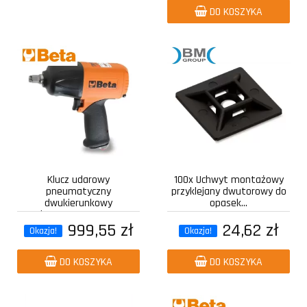
DO KOSZYKA
Klucz udarowy
100x Uchwyt montażowy
pneumatyczny
przyklejany dwutorowy do
dwukierunkowy
opasek...
kompozytowy z...
999,55 zł
24,62 zł
Okazja!
Okazja!
DO KOSZYKA
DO KOSZYKA