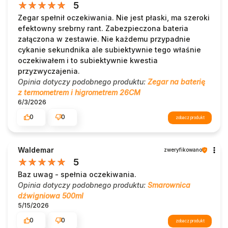
5
Zegar spełnił oczekiwania. Nie jest płaski, ma szeroki
efektowny srebrny rant. Zabezpieczona bateria
załączona w zestawie. Nie każdemu przypadnie
cykanie sekundnika ale subiektywnie tego właśnie
oczekiwałem i to subiektywnie kwestia
przyzwyczajenia.
Opinia dotyczy podobnego produktu:
Zegar na baterię
z termometrem i higrometrem 26CM
6/3/2026
0
0
zobacz produkt
Waldemar
zweryfikowano
5
Baz uwag - spełnia oczekiwania.
Opinia dotyczy podobnego produktu:
Smarownica
dźwigniowa 500ml
5/15/2026
0
0
zobacz produkt