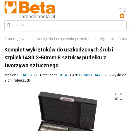
0
Strona główna
Narzędzia i urządzenia pozostałe
Wykrętaki do uszko
Komplet wykrętaków do uszkodzonych śrub i
szpilek 1430 3-50mm 8 sztuk w pudełku z
tworzywa sztucznego
Indeks:
BE 1430/S8
Producent:
BETA
EAN:
8014230044569
Zwykle do
2 dni roboczych