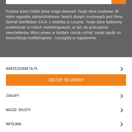
Podane przez Ciebie dane mogą stanowić Twoje dane osobowe. W
takim wypadku administratorem Twoich danych osobowych jest firma
Delmet Senftleben S.K.A. z siedzibą w Lesznie. Twoje dane będziemy
przetwarzać w celach marketingowych, w tym do przesyłania
newsletterów. Masz prawo w każdym czasie cofnąć swoją zgodę na
komunikację marketingową - szczegóły w regulaminie.
NARZEDZIABETA.PL
ODSTĄP OD UMOWY
ZAKUPY
NASZE SKLEPY
INFOLINIA