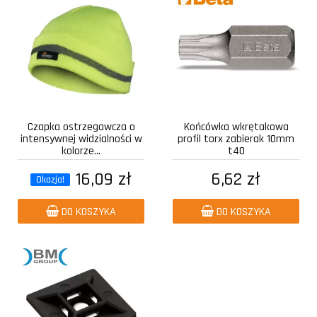
Czapka ostrzegawcza o
Końcówka wkrętakowa
intensywnej widzialności w
profil torx zabierak 10mm
kolorze...
t40
16,09 zł
6,62 zł
Okazja!
DO KOSZYKA
DO KOSZYKA