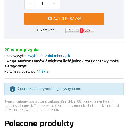
-
+
DODAJ DO KOSZYKA
Porównaj
20 w magazynie
Czas wysyłki:
Zwykle do 2 dni roboczych
Uwaga!
Możesz zamówić większą ilość jednak czas dostawy może
się wydłużyć
Najtańsza dostawa:
14,27 zł

Kupujesz u autoryzowanego dystrybutora
Gwarantujemy bezpieczne zakupy.
Certyfikat SSL zabezpiecza Twoje dane
podczas płatności. Możesz zwrócić zakupiony produkt do 14 dni. Na produkt
otrzymujesz gwarancję producenta.
Polecane produkty