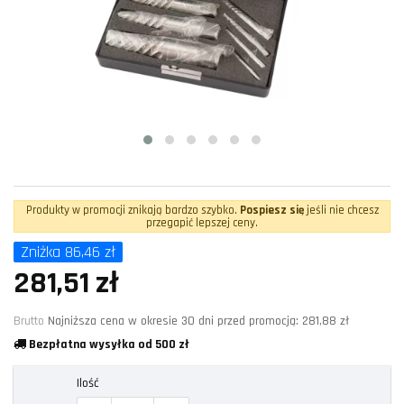
Produkty w promocji znikają bardzo szybko.
Pospiesz się
jeśli nie chcesz
przegapić lepszej ceny.
Zniżka 86,46 zł
281,51 zł
Brutto
Najniższa cena w okresie 30 dni przed promocją:
281,88 zł
Bezpłatna wysyłka od 500 zł
Ilość