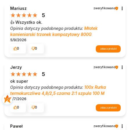
Mariusz
zweryfikowano
5
👍️ Wszystko ok.
Opinia dotyczy podobnego produktu:
Młotek
kamieniarski trzonek kompozytowy 800G
5/9/2026
0
0
zobacz produkt
Jerzy
zweryfikowano
5
ok super
Opinia dotyczy podobnego produktu:
100x Rurka
termokurczliwa 4,8/2,5 czarna 2:1 szpula 100 M
8/7/2026
0
0
zobacz produkt
Paweł
zweryfikowano