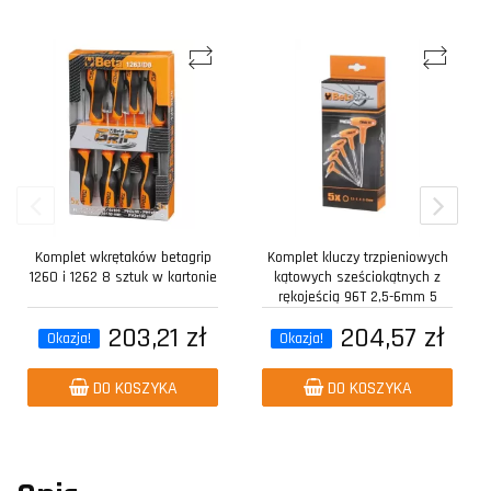
Komplet wkrętaków betagrip
Komplet kluczy trzpieniowych
1260 i 1262 8 sztuk w kartonie
kątowych sześciokątnych z
rękojeścią 96T 2,5-6mm 5
sztuk w...
203,21 zł
204,57 zł
Okazja!
Okazja!
DO KOSZYKA
DO KOSZYKA