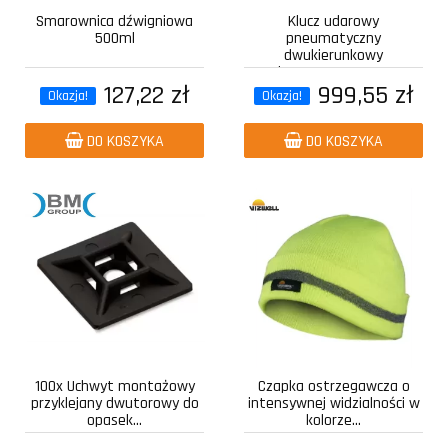
Smarownica dźwigniowa
Klucz udarowy
500ml
pneumatyczny
dwukierunkowy
kompozytowy z...
127,22 zł
999,55 zł
Okazja!
Okazja!
DO KOSZYKA
DO KOSZYKA
100x Uchwyt montażowy
Czapka ostrzegawcza o
przyklejany dwutorowy do
intensywnej widzialności w
opasek...
kolorze...