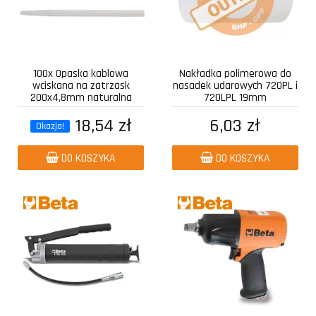
100x Opaska kablowa
Nakładka polimerowa do
wciskana na zatrzask
nasadek udarowych 720PL i
200x4,8mm naturalna
720LPL 19mm
18,54 zł
6,03 zł
Okazja!
DO KOSZYKA
DO KOSZYKA