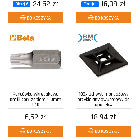
24,62 zł
16,09 zł
Okazja!
Okazja!
DO KOSZYKA
DO KOSZYKA
Końcówka wkrętakowa
100x Uchwyt montażowy
profil torx zabierak 10mm
przyklejany dwutorowy do
t40
opasek...
6,62 zł
18,94 zł
DO KOSZYKA
DO KOSZYKA