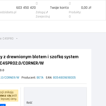
603 450 420
Twoje konto
0,00 zł
/
edziabeta.pl
Zaloguj
Produkty:
Zarejestruj
0
ałe C45PRO
y z drewnianym blatem i szafką system
 C45PRO2.0/CORNER/W
0.0
2.0/CORNER/W
Producent:
BETA
EAN:
8054809618005
cji znikają
iesz się
jeśli
 lepszej ceny.
Ilość