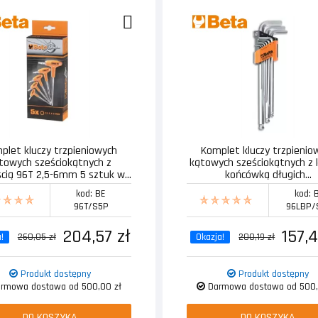
plet kluczy trzpieniowych
Komplet kluczy trzpienio
towych sześciokątnych z
kątowych sześciokątnych z 
ścią 96T 2,5-6mm 5 sztuk w...
końcówką długich...
kod: BE
kod: 
96T/S5P
96LBP/
204,57 zł
157,4
!
260,05 zł
Okazja!
200,19 zł
Produkt dostępny
Produkt dostępny
rmowa dostawa od 500,00 zł
Darmowa dostawa od 500,
DO KOSZYKA
DO KOSZYKA