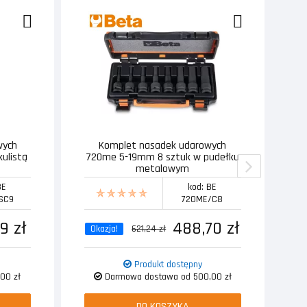
wych
Komplet nasadek udarowych
T
kulistą
720me 5-19mm 8 sztuk w pudełku
metalowym
BE
kod: BE
SC9
720ME/C8
9 zł
488,70 zł
Okazja!
621,24 zł
Produkt dostępny
00 zł
Darmowa dostawa od 500,00 zł
DO KOSZYKA