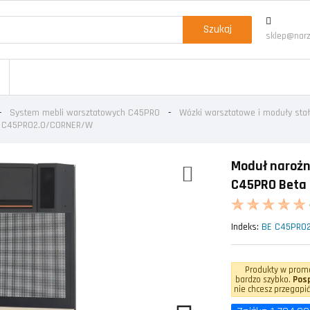
Szukaj
sklep@narz
System mebli warsztatowych C45PRO
Wózki warsztatowe i moduły st
ta C45PRO2.0/CORNER/W
Moduł narożn
C45PRO Beta
Indeks:
BE C45PRO
Produkty w promo
bardzo szybko.
Posp
nie chcesz przegapić