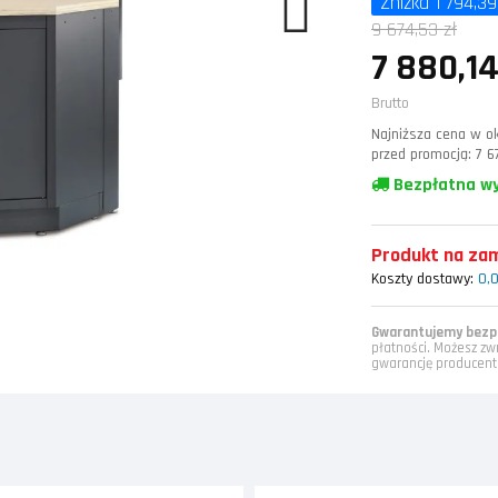
Zniżka 1 794,39
9 674,53 zł
7 880,14
Brutto
Najniższa cena w ok
przed promocją:
7 6
Bezpłatna w
Produkt na zamó
Koszty dostawy:
0,0
Gwarantujemy bezpi
płatności. Możesz zw
gwarancję producent