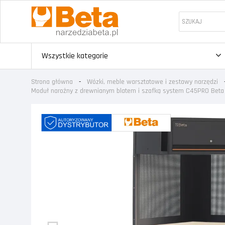
Wszystkie kategorie
Strona główna
Wózki, meble warsztatowe i zestawy narzędzi
Moduł narożny z drewnianym blatem i szafką system C45PRO Be