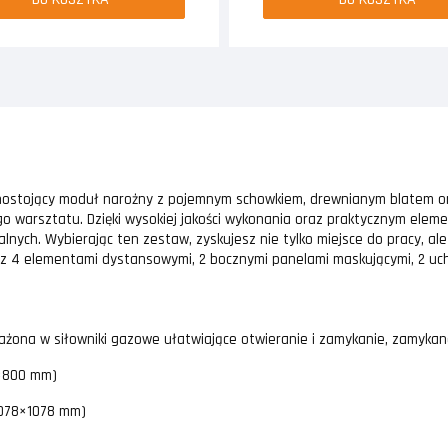
nostojący moduł narożny z pojemnym schowkiem, drewnianym blatem or
go warsztatu. Dzięki wysokiej jakości wykonania oraz praktycznym ele
ualnych. Wybierając ten zestaw, zyskujesz nie tylko miejsce do pracy, 
 z 4 elementami dystansowymi, 2 bocznymi panelami maskującymi, 2 uc
żona w siłowniki gazowe ułatwiające otwieranie i zamykanie, zamyka
2×800 mm)
1078×1078 mm)