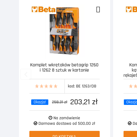
Komplet wkrętaków betagrip 1260
Kom
i 1262 8 sztuk w kartonie
ką
rękoje
kod: BE 1263/D8
203,21 zł
Okazja!
258,31 zł
Okazja
Na zamówienie
Darmowa dostawa od 500,00 zł
Da
DO KOSZYKA