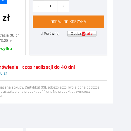
 zł
-
+
 zł
DODAJ DO KOSZYKA
Porównaj
resie 30 dni
70,28 zł
ysyłka
wienie - czas realizacji do 40 dni
0 zł
eczne zakupy.
Certyfikat SSL zabezpiecza Twoje dane podczas
rócić zakupiony produkt do 14 dni. Na produkt otrzymujesz
a.