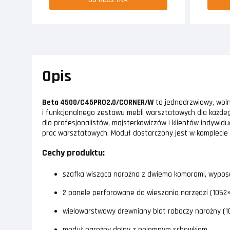
Opis
Beta 4500/C45PRO2.0/CORNER/W
to jednodrzwiowy, wol
i funkcjonalnego zestawu mebli warsztatowych dla każde
dla profesjonalistów, majsterkowiczów i klientów indywid
prac warsztatowych. Moduł dostarczony jest w komplecie
Cechy produktu:
szafka wisząca narożna z dwiema komorami, wyposa
2 panele perforowane do wieszania narzędzi (105
wielowarstwowy drewniany blat roboczy narożny (
moduł narożny dolny z pojemnym schowkiem