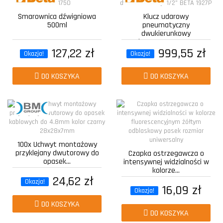
Smarownica dźwigniowa
Klucz udarowy
500ml
pneumatyczny
dwukierunkowy
kompozytowy z...
127,22 zł
999,55 zł
Okazja!
Okazja!
DO KOSZYKA
DO KOSZYKA
100x Uchwyt montażowy
przyklejany dwutorowy do
Czapka ostrzegawcza o
opasek...
intensywnej widzialności w
kolorze...
24,62 zł
Okazja!
16,09 zł
Okazja!
DO KOSZYKA
DO KOSZYKA