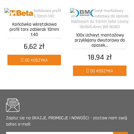
Końcówka wkrętakowa
profil torx zabierak 10mm
t40
100x Uchwyt montażowy
przyklejany dwutorowy do
6,62 zł
opasek...
18,94 zł
DO KOSZYKA
DO KOSZYKA
Zapisz się na OKAZJE, PROMOCJE i NOWOŚCI - zostaw nam swój
adres e-mail: