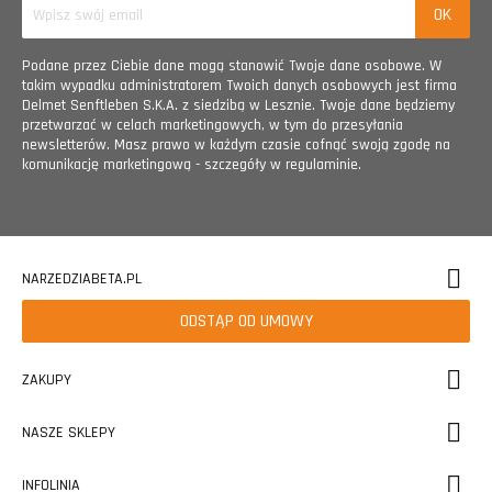
Podane przez Ciebie dane mogą stanowić Twoje dane osobowe. W
takim wypadku administratorem Twoich danych osobowych jest firma
Delmet Senftleben S.K.A. z siedzibą w Lesznie. Twoje dane będziemy
przetwarzać w celach marketingowych, w tym do przesyłania
newsletterów. Masz prawo w każdym czasie cofnąć swoją zgodę na
komunikację marketingową - szczegóły w regulaminie.
NARZEDZIABETA.PL
ODSTĄP OD UMOWY
ZAKUPY
NASZE SKLEPY
INFOLINIA