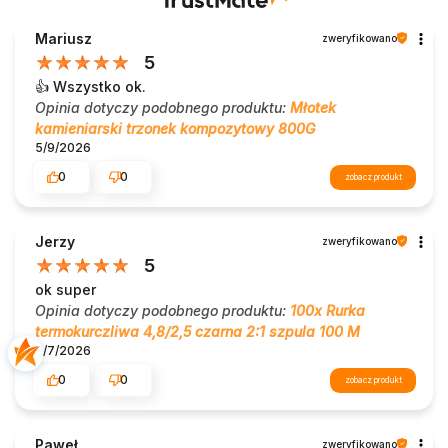
Mariusz
zweryfikowano
5
👍️ Wszystko ok.
Opinia dotyczy podobnego produktu:
Młotek
kamieniarski trzonek kompozytowy 800G
5/9/2026
0
0
zobacz produkt
Jerzy
zweryfikowano
5
ok super
Opinia dotyczy podobnego produktu:
100x Rurka
termokurczliwa 4,8/2,5 czarna 2:1 szpula 100 M
8/7/2026
0
0
zobacz produkt
Paweł
zweryfikowano