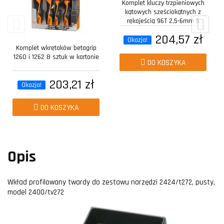
Komplet kluczy trzpieniowych
kątowych sześciokątnych z
rękojeścią 96T 2,5-6mm 5
sztuk w...
204,57 zł
Okazja!
Komplet wkrętaków betagrip
1260 i 1262 8 sztuk w kartonie
DO KOSZYKA
203,21 zł
Okazja!
DO KOSZYKA
Opis
Wkład profilowany twardy do zestawu narzędzi 2424/t272, pusty,
model 2400/tv272