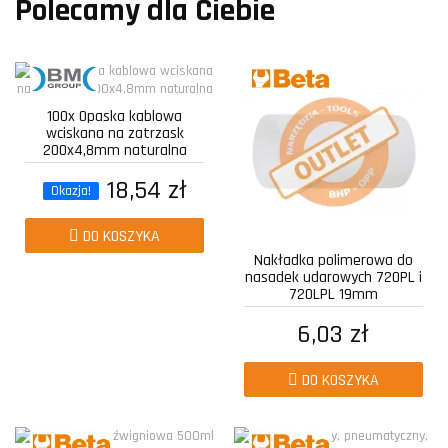
Polecamy dla Ciebie
100x Opaska kablowa
wciskana na zatrzask
200x4,8mm naturalna
18,54 zł
Okazja!
DO KOSZYKA
Nakładka polimerowa do
nasadek udarowych 720PL i
720LPL 19mm
6,03 zł
DO KOSZYKA