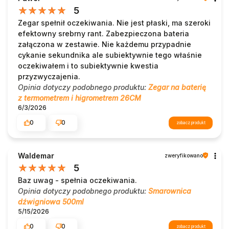
5
Zegar spełnił oczekiwania. Nie jest płaski, ma szeroki
efektowny srebrny rant. Zabezpieczona bateria
załączona w zestawie. Nie każdemu przypadnie
cykanie sekundnika ale subiektywnie tego właśnie
oczekiwałem i to subiektywnie kwestia
przyzwyczajenia.
Opinia dotyczy podobnego produktu:
Zegar na baterię
z termometrem i higrometrem 26CM
6/3/2026
0
0
zobacz produkt
Waldemar
zweryfikowano
5
Baz uwag - spełnia oczekiwania.
Opinia dotyczy podobnego produktu:
Smarownica
dźwigniowa 500ml
5/15/2026
0
0
zobacz produkt