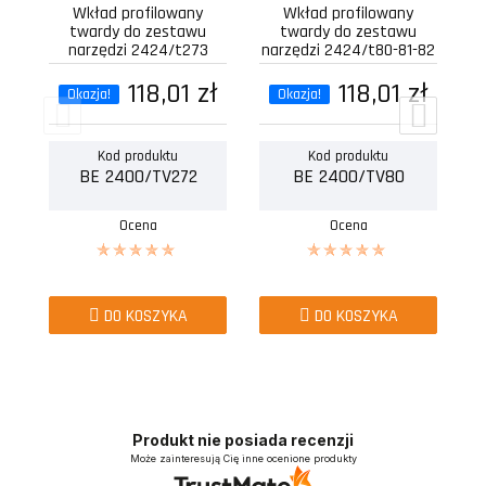
Wkład profilowany
Wkład profilowany
twardy do zestawu
twardy do zestawu
narzędzi 2424/t273
narzędzi 2424/t80-81-82
pusty
pusty
118,01 zł
118,01 zł
Okazja!
Okazja!
Kod produktu
Kod produktu
BE 2400/TV272
BE 2400/TV80
Ocena
Ocena
DO KOSZYKA
DO KOSZYKA
Produkt nie posiada recenzji
Może zainteresują Cię inne ocenione produkty