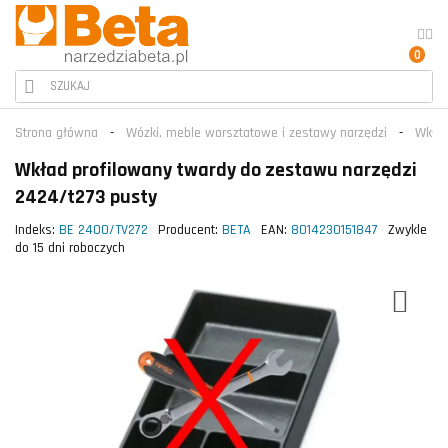
0
Strona główna
Wózki, meble warsztatowe i zestawy narzędzi
Wkład
Wkład profilowany twardy do zestawu narzędzi
2424/t273 pusty
Indeks:
BE 2400/TV272
Producent:
BETA
EAN:
8014230151847
Zwykle
do 15 dni roboczych