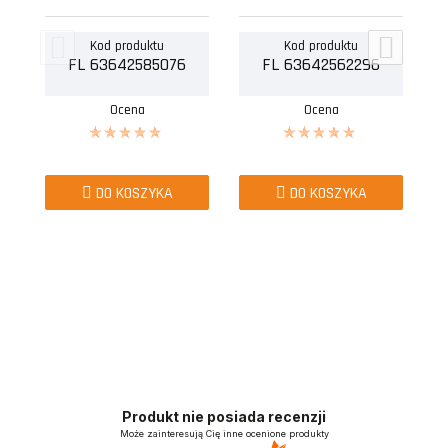
Kod produktu
Kod produktu
FL 63642585076
FL 63642562296
Ocena
Ocena
DO KOSZYKA
DO KOSZYKA
Produkt nie posiada recenzji
Może zainteresują Cię inne ocenione produkty