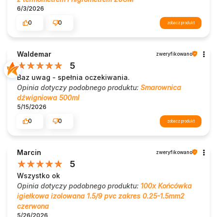
6/3/2026
0
0
zobacz produkt
Waldemar
zweryfikowano
5
Baz uwag - spełnia oczekiwania.
Opinia dotyczy podobnego produktu:
Smarownica
dźwigniowa 500ml
5/15/2026
0
0
zobacz produkt
Marcin
zweryfikowano
5
Wszystko ok
Opinia dotyczy podobnego produktu:
100x Końcówka
igiełkowa izolowana 1.5/9 pvc zakres 0.25-1.5mm2
czerwona
5/26/2026