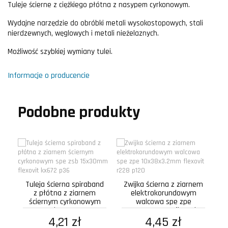
Tuleje ścierne z ciężkiego płótna z nasypem cyrkonowym.
Wydajne narzędzie do obróbki metali wysokostopowych, stali
nierdzewnych, węglowych i metali nieżelaznych.
Możliwość szybkiej wymiany tulei.
Informacje o producencie
Podobne produkty
Tuleja ścierna spiraband
Zwijka ścierna z ziarnem
z płótna z ziarnem
elektrokorundowym
Pa
ściernym cyrkonowym
walcowa spe zpe
spe zsb 15x30mm...
10x38x3.2mm flexovit
4,21 zł
4,45 zł
r228 p120
e