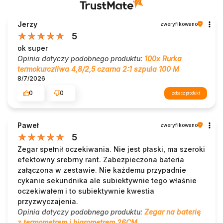
Jerzy
zweryfikowano
5
ok super
Opinia dotyczy podobnego produktu:
100x Rurka
termokurczliwa 4,8/2,5 czarna 2:1 szpula 100 M
8/7/2026
0
0
zobacz produkt
Paweł
zweryfikowano
5
Zegar spełnił oczekiwania. Nie jest płaski, ma szeroki
efektowny srebrny rant. Zabezpieczona bateria
załączona w zestawie. Nie każdemu przypadnie
cykanie sekundnika ale subiektywnie tego właśnie
oczekiwałem i to subiektywnie kwestia
przyzwyczajenia.
Opinia dotyczy podobnego produktu:
Zegar na baterię
z termometrem i higrometrem 26CM