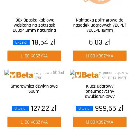
100x Opaska kablowa
Nakładka polimerowa do
wciskana na zatrzask
nasadek udarowych 720PL i
200x4,8mm naturalna
720LPL 19mm
18,54 zł
6,03 zł
Okazja!
DO KOSZYKA
DO KOSZYKA
Smarownica dźwigniowa
Klucz udarowy
500ml
pneumatyczny
dwukierunkowy
kompozytowy z...
127,22 zł
999,55 zł
Okazja!
Okazja!
DO KOSZYKA
DO KOSZYKA