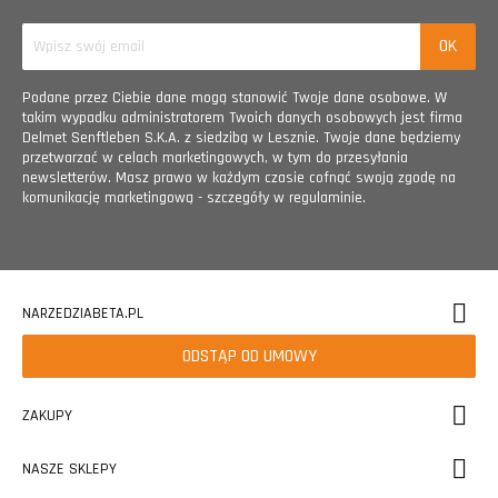
Podane przez Ciebie dane mogą stanowić Twoje dane osobowe. W
takim wypadku administratorem Twoich danych osobowych jest firma
Delmet Senftleben S.K.A. z siedzibą w Lesznie. Twoje dane będziemy
przetwarzać w celach marketingowych, w tym do przesyłania
newsletterów. Masz prawo w każdym czasie cofnąć swoją zgodę na
komunikację marketingową - szczegóły w regulaminie.
NARZEDZIABETA.PL
ODSTĄP OD UMOWY
ZAKUPY
NASZE SKLEPY