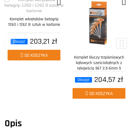
Komplet wkrętaków betagrip
1260 i 1262 8 sztuk w kartonie
203,21 zł
Okazja!
DO KOSZYKA
Komplet kluczy trzpieniowych
kątowych sześciokątnych z
rękojeścią 96T 2,5-6mm 5
sztuk w...
204,57 zł
Okazja!
DO KOSZYKA
Opis