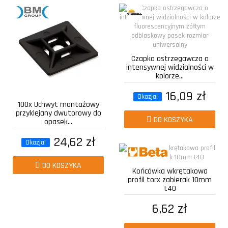
Czapka ostrzegawcza o
intensywnej widzialności w
kolorze...
16,09 zł
Okazja!
100x Uchwyt montażowy
przyklejany dwutorowy do
DO KOSZYKA
opasek...
24,62 zł
Okazja!
DO KOSZYKA
Końcówka wkrętakowa
profil torx zabierak 10mm
t40
6,62 zł