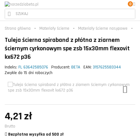
0
Strona główna
Materiały ścierne
Materiały ścierne nasypowe
Pa
Tuleja ścierna spiraband z płótna z ziarnem
ściernym cyrkonowym spe zsb 15x30mm flexovit
kx672 p36
Indeks:
FL 63642585076
Producent:
BETA
EAN:
3157625583344
Zwykle do 15 dni roboczych
4,21 zł
Brutto
Bezpłatna wysyłka od 500 zł