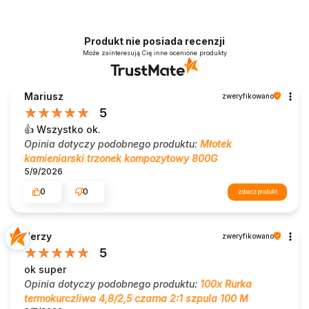
Produkt nie posiada recenzji
Może zainteresują Cię inne ocenione produkty
Mariusz
zweryfikowano
5
👍️ Wszystko ok.
Opinia dotyczy podobnego produktu:
Młotek
kamieniarski trzonek kompozytowy 800G
5/9/2026
0
0
zobacz produkt
Jerzy
zweryfikowano
5
ok super
Opinia dotyczy podobnego produktu:
100x Rurka
termokurczliwa 4,8/2,5 czarna 2:1 szpula 100 M