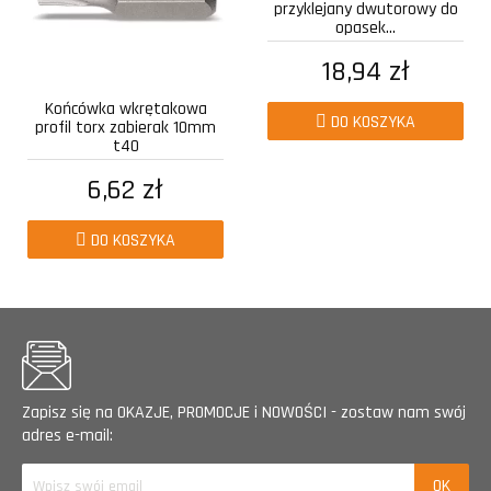
przyklejany dwutorowy do
opasek...
18,94 zł
Końcówka wkrętakowa
DO KOSZYKA
profil torx zabierak 10mm
t40
6,62 zł
DO KOSZYKA
Zapisz się na OKAZJE, PROMOCJE i NOWOŚCI - zostaw nam swój
adres e-mail: