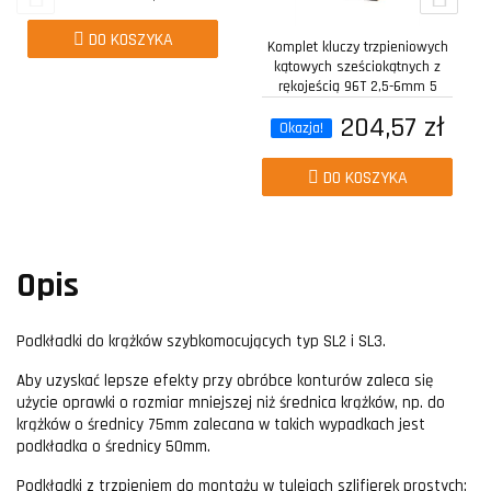
DO KOSZYKA
Komplet kluczy trzpieniowych
kątowych sześciokątnych z
rękojeścią 96T 2,5-6mm 5
sztuk w...
204,57 zł
Okazja!
DO KOSZYKA
Opis
Podkładki do krążków szybkomocujących typ SL2 i SL3.
Aby uzyskać lepsze efekty przy obróbce konturów zaleca się
użycie oprawki o rozmiar mniejszej niż średnica krążków, np. do
krążków o średnicy 75mm zalecana w takich wypadkach jest
podkładka o średnicy 50mm.
Podkładki z trzpieniem do montażu w tulejach szlifierek prostych: