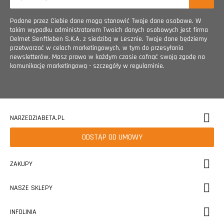
Podane przez Ciebie dane mogą stanowić Twoje dane osobowe. W
takim wypadku administratorem Twoich danych osobowych jest firma
Delmet Senftleben S.K.A. z siedzibą w Lesznie. Twoje dane będziemy
przetwarzać w celach marketingowych, w tym do przesyłania
newsletterów. Masz prawo w każdym czasie cofnąć swoją zgodę na
komunikację marketingową - szczegóły w regulaminie.
NARZEDZIABETA.PL
ODSTĄP OD UMOWY
ZAKUPY
NASZE SKLEPY
INFOLINIA