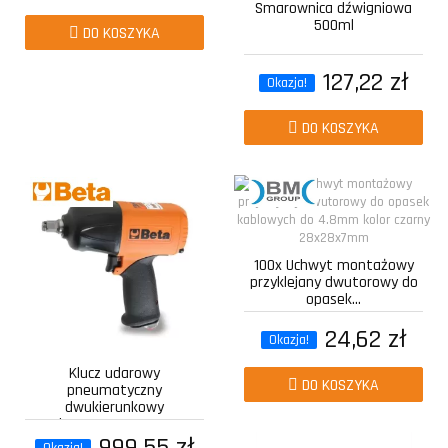
Smarownica dźwigniowa
500ml
DO KOSZYKA
127,22 zł
Okazja!
DO KOSZYKA
100x Uchwyt montażowy
przyklejany dwutorowy do
opasek...
24,62 zł
Okazja!
Klucz udarowy
DO KOSZYKA
pneumatyczny
dwukierunkowy
kompozytowy z...
999,55 zł
Okazja!