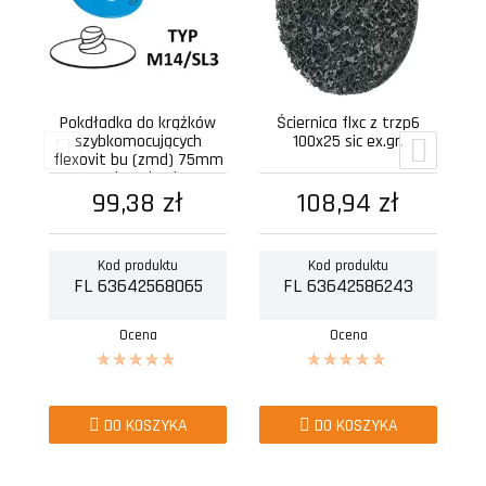
Pokdładka do krążków
Ściernica flxc z trzp6
szybkomocujących
100x25 sic ex.gr.
flexovit bu (zmd) 75mm
typ sl3 gniazdo z
99,38 zł
gwintem...
108,94 zł
Kod produktu
Kod produktu
FL 63642568065
FL 63642586243
Ocena
Ocena
DO KOSZYKA
DO KOSZYKA