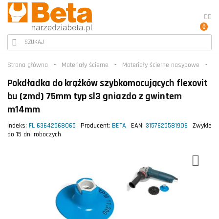
0
Strona główna
Materiały ścierne
Materiały ścierne nasypowe
Na
Pokdładka do krążków szybkomocujących flexovit
bu (zmd) 75mm typ sl3 gniazdo z gwintem
m14mm
Indeks:
FL 63642568065
Producent:
BETA
EAN:
3157625581906
Zwykle
do 15 dni roboczych