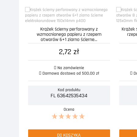
Krążek ścierny perforowany z
Krążek 
wzmocnionego papieru z rzepem
rzep
otworów 6+1 ziarno ścierne...
2,72 zł
Na zamówienie
Darmowa dostawa od 500,00 zł
Da
Kod produktu
FL 63642535434
Ocena
DO KOSZYKA