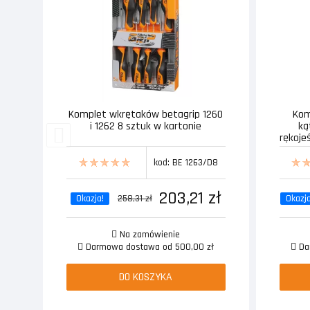
Komplet wkrętaków betagrip 1260
Kom
i 1262 8 sztuk w kartonie
ką
rękoje
kod: BE 1263/D8
203,21 zł
Okazja!
258,31 zł
Okazja
Na zamówienie
Darmowa dostawa od 500,00 zł
Dar
DO KOSZYKA