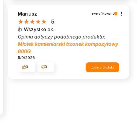
Mariusz
zweryfikowano
5
👍️ Wszystko ok.
Opinia dotyczy podobnego produktu:
Młotek kamieniarski trzonek kompozytowy
800G
5/9/2026
0
0
zobacz produkt