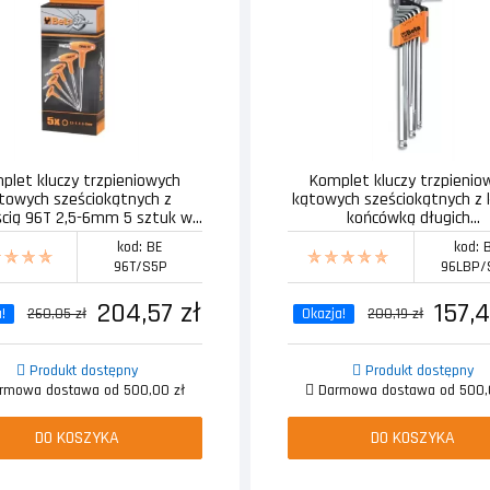
plet kluczy trzpieniowych
Komplet kluczy trzpienio
towych sześciokątnych z
kątowych sześciokątnych z 
ścią 96T 2,5-6mm 5 sztuk w...
końcówką długich...
kod: BE
kod: 
96T/S5P
96LBP/
204,57 zł
157,4
!
260,05 zł
Okazja!
200,19 zł
Produkt dostępny
Produkt dostępny
mowa dostawa od 500,00 zł
Darmowa dostawa od 500,
DO KOSZYKA
DO KOSZYKA