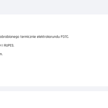
 obrabianego termicznie elektrokorundu P37C.
H I RUPES.
m.