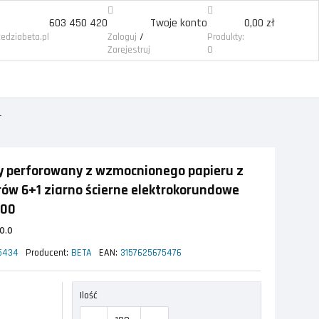
603 450 420
Twoje konto
0,00 zł
/
edziabeta.pl
Zaloguj
Produkty:
Zarejestruj
0
ny perforowany z wzmocnionego papieru z
ów 6+1 ziarno ścierne elektrokorundowe
400
0.0
5434
Producent:
BETA
EAN:
3157625675476
Ilość