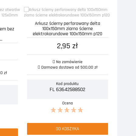
Arkusz ścierny perforowany delta
100x150mm ziarno ścierne
epem bez
elektrokorundowe 100x150mm p120
..
2,95 zł
Na zamówienie
Darmowa dostawa od 500,00 zł
0 zł
Kod produktu
FL 63642588502
Ocena
DO KOSZYKA