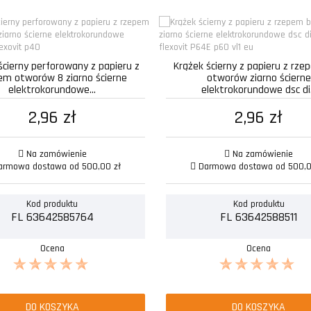
ścierny perforowany z papieru z
Krążek ścierny z papieru z rz
em otworów 8 ziarno ścierne
otworów ziarno ścierne
elektrokorundowe...
elektrokorundowe dsc di.
2,96 zł
2,96 zł
Na zamówienie
Na zamówienie
rmowa dostawa od 500,00 zł
Darmowa dostawa od 500,0
Kod produktu
Kod produktu
FL 63642585764
FL 63642588511
Ocena
Ocena
DO KOSZYKA
DO KOSZYKA