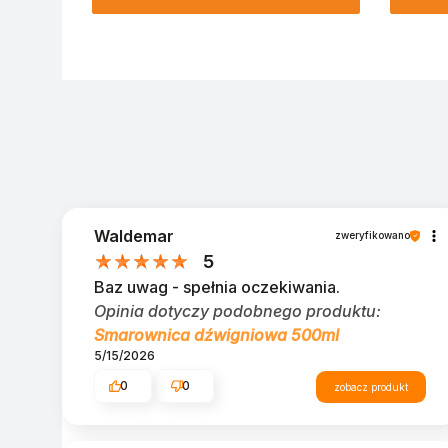
Waldemar
zweryfikowano
5
Baz uwag - spełnia oczekiwania.
Opinia dotyczy podobnego produktu:
Smarownica dźwigniowa 500ml
5/15/2026
0
0
zobacz produkt