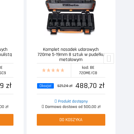
wych
Komplet nasadek udarowych
T
kulistą
720me 5-19mm 8 sztuk w pudełku
metalowym
BE
kod: BE
SC9
720ME/C8
9 zł
488,70 zł
Okazja!
621,24 zł
Produkt dostępny
00 zł
Darmowa dostawa od 500,00 zł
DO KOSZYKA