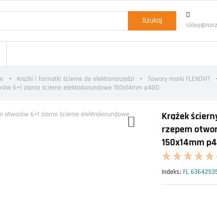
Szukaj
sklep@narz
we
Krążki i formatki ścierne do elektronarzędzi
Towary marki FLEXOVIT
orów 6+1 ziarno ścierne elektrokorundowe 150x14mm p400
Krążek ścier
rzepem otwor
150x14mm p
Indeks:
FL 6364253