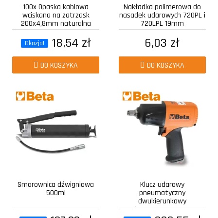
100x Opaska kablowa
Nakładka polimerowa do
wciskana na zatrzask
nasadek udarowych 720PL i
200x4,8mm naturalna
720LPL 19mm
18,54 zł
6,03 zł
Okazja!
DO KOSZYKA
DO KOSZYKA
Smarownica dźwigniowa
Klucz udarowy
500ml
pneumatyczny
dwukierunkowy
kompozytowy z...