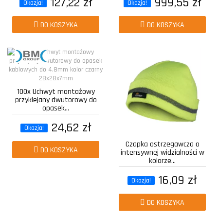
127,22 zł
999,55 zł
Okazja!
Okazja!
DO KOSZYKA
DO KOSZYKA
100x Uchwyt montażowy
przyklejany dwutorowy do
opasek...
24,62 zł
Okazja!
Czapka ostrzegawcza o
DO KOSZYKA
intensywnej widzialności w
kolorze...
16,09 zł
Okazja!
DO KOSZYKA