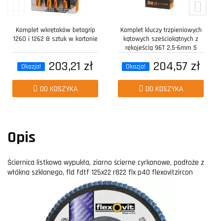
Komplet wkrętaków betagrip
Komplet kluczy trzpieniowych
1260 i 1262 8 sztuk w kartonie
kątowych sześciokątnych z
rękojeścią 96T 2,5-6mm 5
sztuk w...
203,21 zł
204,57 zł
Okazja!
Okazja!
DO KOSZYKA
DO KOSZYKA
Opis
Ściernica listkowa wypukła, ziarno ścierne cyrkonowe, podłoże z
włókna szklanego, fld fdtf 125x22 r822 flx p40 flexovitzircon