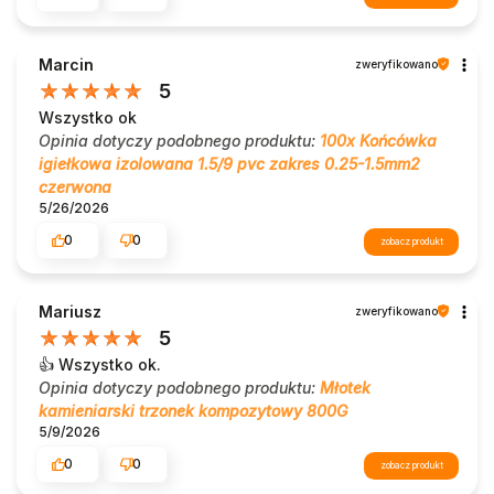
Marcin
zweryfikowano
5
Wszystko ok
Opinia dotyczy podobnego produktu:
100x Końcówka
igiełkowa izolowana 1.5/9 pvc zakres 0.25-1.5mm2
czerwona
5/26/2026
0
0
zobacz produkt
Mariusz
zweryfikowano
5
👍️ Wszystko ok.
Opinia dotyczy podobnego produktu:
Młotek
kamieniarski trzonek kompozytowy 800G
5/9/2026
0
0
zobacz produkt