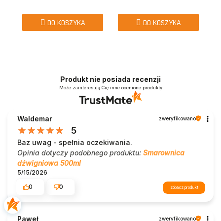
DO KOSZYKA
DO KOSZYKA
Produkt nie posiada recenzji
Może zainteresują Cię inne ocenione produkty
Waldemar
zweryfikowano
5
Baz uwag - spełnia oczekiwania.
Opinia dotyczy podobnego produktu:
Smarownica
dźwigniowa 500ml
5/15/2026
0
0
zobacz produkt
Paweł
zweryfikowano