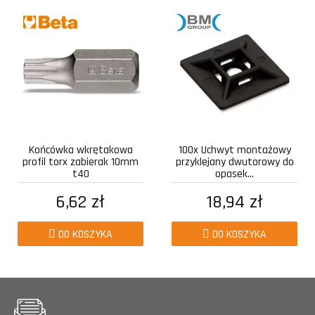
Końcówka wkrętakowa
100x Uchwyt montażowy
profil torx zabierak 10mm
przyklejany dwutorowy do
t40
opasek...
6,62 zł
18,94 zł
DO KOSZYKA
DO KOSZYKA