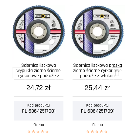
Śc
z
Ściernica listkowa
Ściernica listkowa płaska
wypukła ziarno ścierne
ziarno ścierne cyrkonowe
cyrkonowe podłoże z
podłoże z włókna
włókna szklanego fld
szklanego fld fdsf...
24,72 zł
fdtf...
25,44 zł
Kod produktu
Kod produktu
FL 63642517981
FL 63642517991
Ocena
Ocena