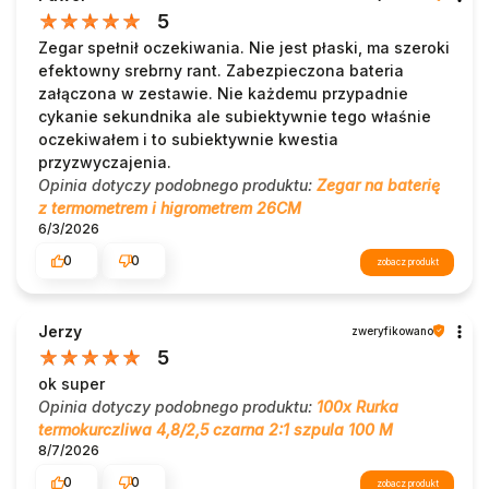
5
Zegar spełnił oczekiwania. Nie jest płaski, ma szeroki
efektowny srebrny rant. Zabezpieczona bateria
załączona w zestawie. Nie każdemu przypadnie
cykanie sekundnika ale subiektywnie tego właśnie
oczekiwałem i to subiektywnie kwestia
przyzwyczajenia.
Opinia dotyczy podobnego produktu:
Zegar na baterię
z termometrem i higrometrem 26CM
6/3/2026
0
0
zobacz produkt
Jerzy
zweryfikowano
5
ok super
Opinia dotyczy podobnego produktu:
100x Rurka
termokurczliwa 4,8/2,5 czarna 2:1 szpula 100 M
8/7/2026
0
0
zobacz produkt