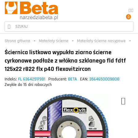
0
Strona główna
Materiały ścierne
Materiały ścierne nasypowe
L
Ściernica listkowa wypukła ziarno ścierne
cyrkonowe podłoże z włókna szklanego fld fdtf
125x22 r822 flx p40 flexovitzircon
Indeks:
FL 63642517981
Producent:
BETA
EAN:
3564650009808
Zwykle do 15 dni roboczych