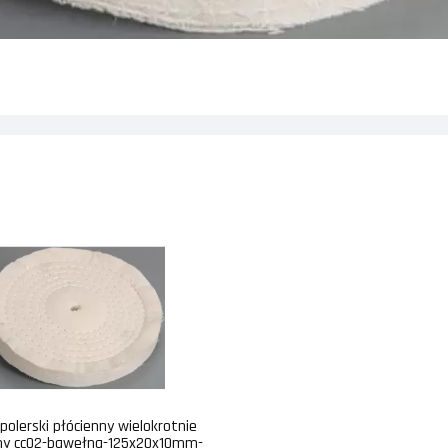
polerski płócienny wielokrotnie
ny cc02-bawełna-125x20x10mm-