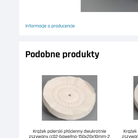
Informacje o producencie
Podobne produkty
Krążek polerski płócienny dwukrotnie
Krążek 
zszywany cc02-bawełna-150x20x10mm-2
zszywa