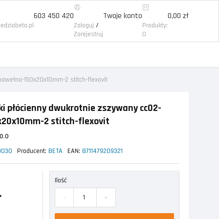
603 450 420
Twoje konto
0,00 zł
/
edziabeta.pl
Zaloguj
Produkty:
Zarejestruj
0
bawełna-150x20x10mm-2 stitch-flexovit
ki płócienny dwukrotnie zszywany cc02-
20x10mm-2 stitch-flexovit
0.0
9030
Producent:
BETA
EAN:
8711479209321
Ilość
ł
-
+