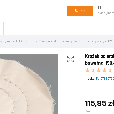
Szukaj
sklep@narz
wary marki FLEXOVIT
Krążek polerski płócienny dwukrotnie zszywany cc02-
Krążek polers
bawełna-150x
Indeks:
FL 0766073
115,85 z
Brutto