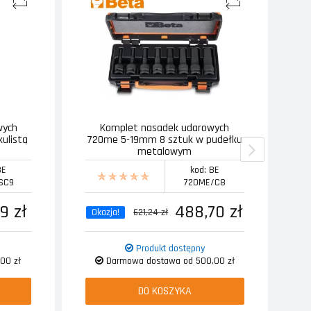
wych
Komplet nasadek udarowych
T
kulistą
720me 5-19mm 8 sztuk w pudełku
metalowym
BE
kod: BE
SC9
720ME/C8
9 zł
488,70 zł
Okazja!
621,24 zł
Produkt dostępny
00 zł
Darmowa dostawa od 500,00 zł
DO KOSZYKA