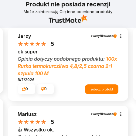
Produkt nie posiada recenzji
Może zainteresują Cię inne ocenione produkty
Jerzy
zweryfikowano
5
ok super
Opinia dotyczy podobnego produktu:
100x
Rurka termokurczliwa 4,8/2,5 czarna 2:1
szpula 100 M
8/7/2026
0
0
zobacz produkt
Mariusz
zweryfikowano
5
👍️ Wszystko ok.