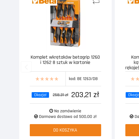
Komplet wkrętaków betagrip 1260
Kom
i 1262 8 sztuk w kartonie
ką
rękoje
kod: BE 1263/D8
203,21 zł
Okazja!
258,31 zł
Okazja
Na zamówienie
Darmowa dostawa od 500,00 zł
Da
DO KOSZYKA