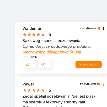
Waldemar
zweryfikowano
5
Baz uwag - spełnia oczekiwania.
Opinia dotyczy podobnego produktu:
Smarownica dźwigniowa 500ml
5/15/2026
0
0
zobacz produkt
Paweł
zweryfikowano
5
Zegar spełnił oczekiwania. Nie jest płaski,
ma szeroki efektowny srebrny rant.