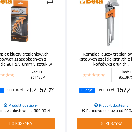
plet kluczy trzpieniowych
Komplet kluczy trzpienio
towych sześciokątnych z
kątowych sześciokątnych z 
ścią 96T 2,5-6mm 5 sztuk w...
końcówką długich...
kod: BE
kod: 
96T/S5P
96LBP/
204,57 zł
157,4
!
260,05 zł
Okazja!
200,19 zł
Produkt dostępny
Produkt dostępny
rmowa dostawa od 500,00 zł
Darmowa dostawa od 500,
DO KOSZYKA
DO KOSZYKA