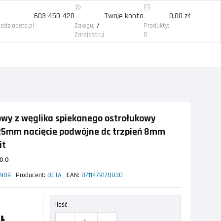
603 450 420
Twoje konto
0,00 zł
/
edziabeta.pl
Zaloguj
Produkty:
Zarejestruj
0
owy z węglika spiekanego ostrołukowy
x25mm nacięcie podwójne dc trzpień 8mm
it
0.0
8989
Producent:
BETA
EAN:
8711479178030
Ilość