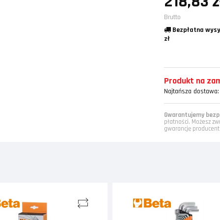
218,83 z
Brutto
Bezpłatna wysy
zł
Produkt na zamó
Najtańsza dostawa:
Gwarantujemy bezpi
płatności. Możesz zw
gwarancję producent