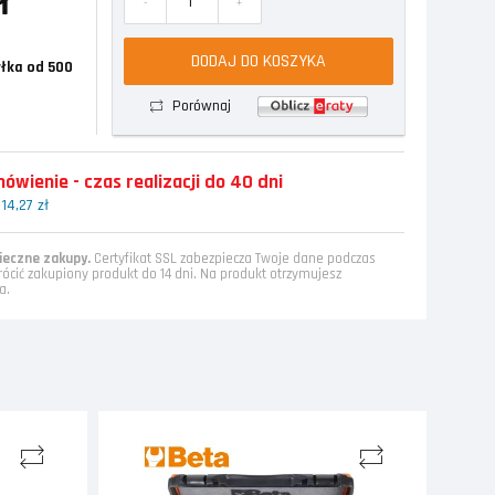
ł
-
+
DODAJ DO KOSZYKA
łka od 500
Porównaj
wienie - czas realizacji do 40 dni
14,27 zł
eczne zakupy.
Certyfikat SSL zabezpiecza Twoje dane podczas
rócić zakupiony produkt do 14 dni. Na produkt otrzymujesz
a.