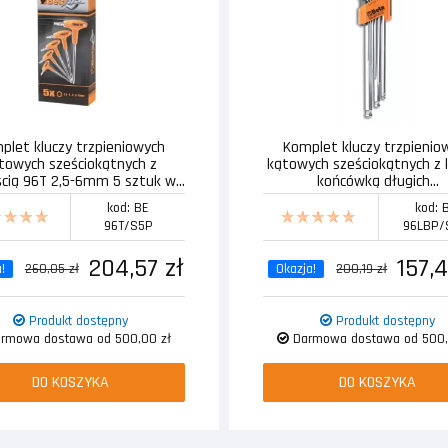
plet kluczy trzpieniowych
Komplet kluczy trzpienio
towych sześciokątnych z
kątowych sześciokątnych z 
ścią 96T 2,5-6mm 5 sztuk w...
końcówką długich...
kod: BE
kod: 
96T/S5P
96LBP/
204,57 zł
157,4
!
260,05 zł
Okazja!
200,19 zł
Produkt dostępny
Produkt dostępny
rmowa dostawa od 500,00 zł
Darmowa dostawa od 500,
DO KOSZYKA
DO KOSZYKA