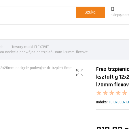
Szukaj
sklep@narz
ch
Towary marki FLEXOVIT
5mm nacięcie podwójne dc trzpień 8mm l70mm flexovit
Frez trzpieni
kształt g 12
l70mm flexov
Indeks:
FL 0766071