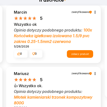
Marcin
zweryfikowano
5
Wszystko ok
Opinia dotyczy podobnego produktu:
100x
Końcówka igiełkowa izolowana 1.5/9 pvc
zakres 0.25-1.5mm2 czerwona
5/26/2026
0
0
zobacz produkt
Mariusz
zweryfikowano
5
👍️ Wszystko ok.
Opinia dotyczy podobnego produktu:
Młotek kamieniarski trzonek kompozytowy
800G