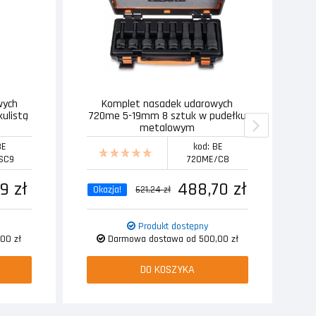
wych
Komplet nasadek udarowych
T
kulistą
720me 5-19mm 8 sztuk w pudełku
metalowym
BE
kod: BE
SC9
720ME/C8
9 zł
488,70 zł
Okazja!
621,24 zł
Produkt dostępny
00 zł
Darmowa dostawa od 500,00 zł
DO KOSZYKA