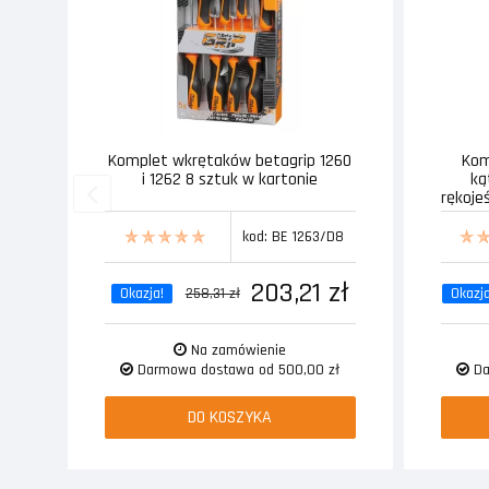
Komplet wkrętaków betagrip 1260
Kom
i 1262 8 sztuk w kartonie
ką
rękoje
kod: BE 1263/D8
203,21 zł
Okazja!
258,31 zł
Okazja
Na zamówienie
Darmowa dostawa od 500,00 zł
Da
DO KOSZYKA