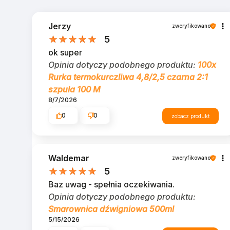
Jerzy
zweryfikowano
5
ok super
Opinia dotyczy podobnego produktu:
100x
Rurka termokurczliwa 4,8/2,5 czarna 2:1
szpula 100 M
8/7/2026
0
0
zobacz produkt
Waldemar
zweryfikowano
5
Baz uwag - spełnia oczekiwania.
Opinia dotyczy podobnego produktu:
Smarownica dźwigniowa 500ml
5/15/2026