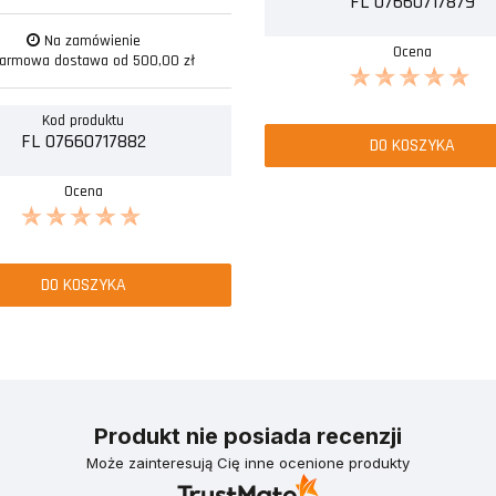
FL 07660717879
Na zamówienie
Ocena
armowa dostawa od 500,00 zł
Kod produktu
FL 07660717882
DO KOSZYKA
Ocena
DO KOSZYKA
Produkt nie posiada recenzji
Może zainteresują Cię inne ocenione produkty