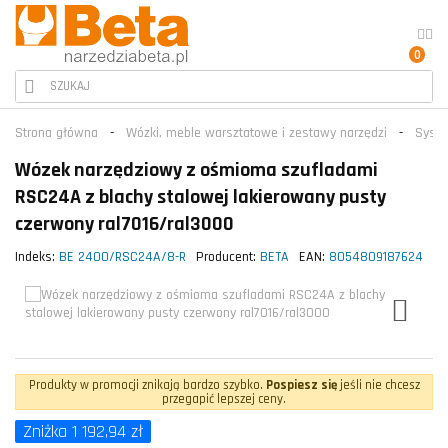
0
Strona główna
Wózki, meble warsztatowe i zestawy narzędzi
Syste
Wózek narzędziowy z ośmioma szufladami
RSC24A z blachy stalowej lakierowany pusty
czerwony ral7016/ral3000
Indeks:
BE 2400/RSC24A/8-R
Producent:
BETA
EAN:
8054809187624
Produkty w promocji znikają bardzo szybko.
Pospiesz się
jeśli nie chcesz
przegapić lepszej ceny.
Zniżka 1 192,94 zł