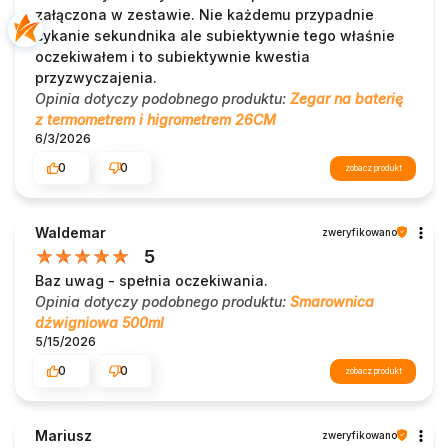
załączona w zestawie. Nie każdemu przypadnie
cykanie sekundnika ale subiektywnie tego właśnie
oczekiwałem i to subiektywnie kwestia
przyzwyczajenia.
Opinia dotyczy podobnego produktu:
Zegar na baterię
z termometrem i higrometrem 26CM
6/3/2026
0
0
zobacz produkt
Waldemar
zweryfikowano
5
Baz uwag - spełnia oczekiwania.
Opinia dotyczy podobnego produktu:
Smarownica
dźwigniowa 500ml
5/15/2026
0
0
zobacz produkt
Mariusz
zweryfikowano