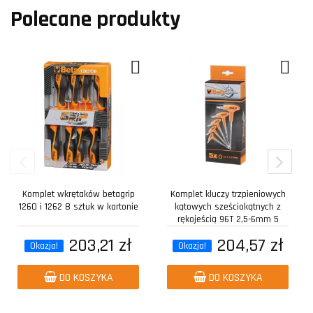
Polecane produkty
Komplet wkrętaków betagrip
Komplet kluczy trzpieniowych
1260 i 1262 8 sztuk w kartonie
kątowych sześciokątnych z
rękojeścią 96T 2,5-6mm 5
sztuk w...
203,21 zł
204,57 zł
Okazja!
Okazja!
DO KOSZYKA
DO KOSZYKA