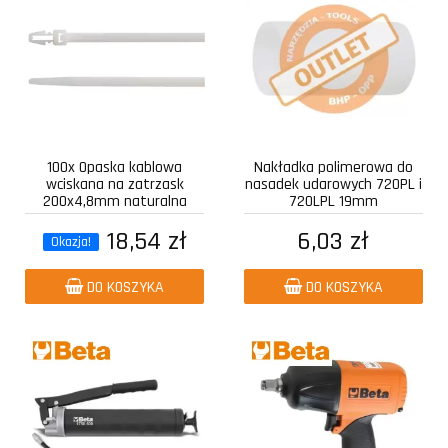
100x Opaska kablowa
Nakładka polimerowa do
wciskana na zatrzask
nasadek udarowych 720PL i
200x4,8mm naturalna
720LPL 19mm
18,54 zł
6,03 zł
Okazja!
DO KOSZYKA
DO KOSZYKA