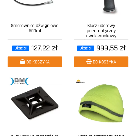
Smarownica dźwigniowa
Klucz udarowy
500ml
pneumatyczny
dwukierunkowy
kompozytowy z...
127,22 zł
999,55 zł
Okazja!
Okazja!
DO KOSZYKA
DO KOSZYKA