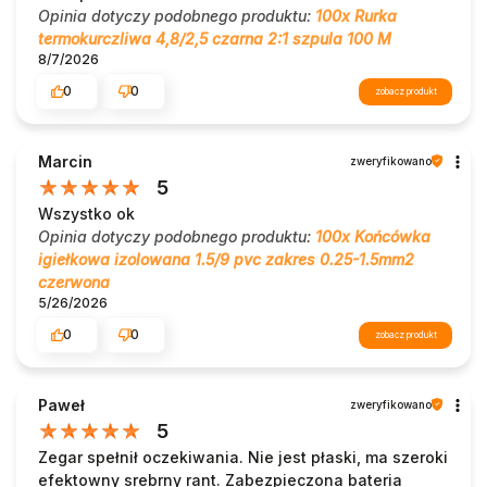
Opinia dotyczy podobnego produktu:
100x Rurka
termokurczliwa 4,8/2,5 czarna 2:1 szpula 100 M
8/7/2026
0
0
zobacz produkt
Marcin
zweryfikowano
5
Wszystko ok
Opinia dotyczy podobnego produktu:
100x Końcówka
igiełkowa izolowana 1.5/9 pvc zakres 0.25-1.5mm2
czerwona
5/26/2026
0
0
zobacz produkt
Paweł
zweryfikowano
5
Zegar spełnił oczekiwania. Nie jest płaski, ma szeroki
efektowny srebrny rant. Zabezpieczona bateria