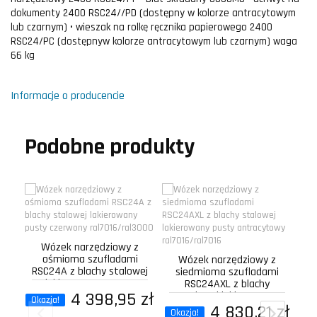
dokumenty 2400 RSC24//PD (dostępny w kolorze antracytowym
lub czarnym) • wieszak na rolkę ręcznika papierowego 2400
RSC24/PC (dostępnyw kolorze antracytowym lub czarnym) waga
66 kg
Informacje o producencie
Podobne produkty
Wózek narzędziowy z
ośmioma szufladami
Wózek narzędziowy z
RSC24A z blachy stalowej
siedmioma szufladami
lakierowany pusty...
RSC24AXL z blachy
4 398,95 zł
stalowej lakierowany
Okazja!
4 830,21 zł
pusty...
Okazja!
Ok