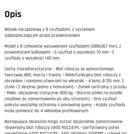
Opis
Wózek narzędziowy z 8 szufladami, z systemem
zabezpieczającym przed przewróceniem
Model z 8 całkowicie wysuwanymi szufladami (588x367 mm), z
prowadnicami kulkowymi: • 6 szuflad o wysokości 70 mm • 2
szuflady o wysokości 140 mm.
Cechy charakterystyczne: • Blat roboczy ze wzmocnionego
tworzywa ABS, mocny i trwały. • Wielofunkcyjny blat roboczy z
obrzeżem i ośmioma otworami na wkrętaki. • 4 koła, Ø 125 mm: 2
stałe i 2 skrętne (jedno z hamulcem). • Zamek centralny z przodu.
• Maks. obciążenie statyczne: 800 kg. • Boczna półka na butelki
(możliwa do zamontowania po obu stronach). • Dna szuflad
pokryte wyściółką ochronną z porowatej gumy. • Każda szuflada
może pomieścić do 4 wkładów profilowanych.
Następujące akcesoria mogą zostać opcjonalnie zamontowane:
•drewniany blat roboczy 2400 RSC24/PL • perforowany panel
narzędziowy 2400 RSC24/PF • blat składany 5000MS • uchwyt na