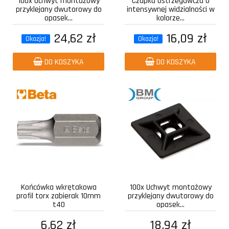
100x Uchwyt montażowy
Czapka ostrzegawcza o
przyklejany dwutorowy do
intensywnej widzialności w
opasek...
kolorze...
24,62 zł
16,09 zł
Okazja!
Okazja!
DO KOSZYKA
DO KOSZYKA
Końcówka wkrętakowa
100x Uchwyt montażowy
profil torx zabierak 10mm
przyklejany dwutorowy do
t40
opasek...
6,62 zł
18,94 zł