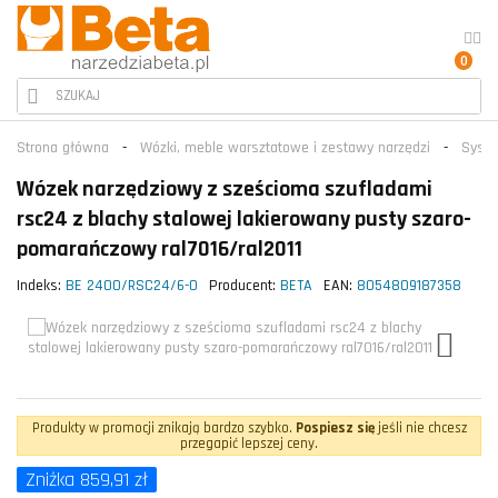
0
Strona główna
Wózki, meble warsztatowe i zestawy narzędzi
Syste
Wózek narzędziowy z sześcioma szufladami
rsc24 z blachy stalowej lakierowany pusty szaro-
pomarańczowy ral7016/ral2011
Indeks:
BE 2400/RSC24/6-O
Producent:
BETA
EAN:
8054809187358
Produkty w promocji znikają bardzo szybko.
Pospiesz się
jeśli nie chcesz
przegapić lepszej ceny.
Zniżka 859,91 zł