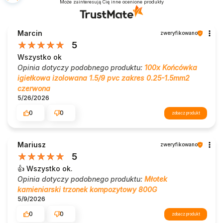
Może zainteresują Cię inne ocenione produkty
Marcin
zweryfikowano
5
Wszystko ok
Opinia dotyczy podobnego produktu:
100x Końcówka
igiełkowa izolowana 1.5/9 pvc zakres 0.25-1.5mm2
czerwona
5/26/2026
0
0
zobacz produkt
Mariusz
zweryfikowano
5
👍️ Wszystko ok.
Opinia dotyczy podobnego produktu:
Młotek
kamieniarski trzonek kompozytowy 800G
5/9/2026
0
0
zobacz produkt