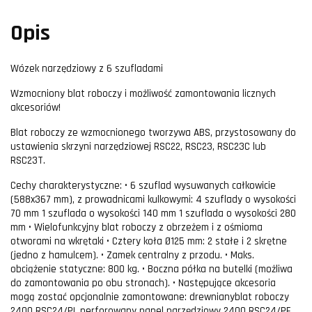
Opis
Wózek narzędziowy z 6 szufladami
Wzmocniony blat roboczy i możliwość zamontowania licznych
akcesoriów!
​Blat roboczy ze wzmocnionego tworzywa ABS, przystosowany do
ustawienia skrzyni narzędziowej RSC22, RSC23, RSC23C lub
RSC23T.
Cechy charakterystyczne: • 6 szuflad wysuwanych całkowicie
(588x367 mm), z prowadnicami kulkowymi: 4 szuflady o wysokości
70 mm 1 szuflada o wysokości 140 mm 1 szuflada o wysokości 280
mm • Wielofunkcyjny blat roboczy z obrzeżem i z ośmioma
otworami na wkrętaki • Cztery koła Ø125 mm: 2 stałe i 2 skrętne
(jedno z hamulcem). • Zamek centralny z przodu. • Maks.
obciążenie statyczne: 800 kg. • Boczna półka na butelki (możliwa
do zamontowania po obu stronach). • Następujące akcesoria
mogą zostać opcjonalnie zamontowane: drewnianyblat roboczy
2400 RSC24/PL perforowany panel narzędziowy 2400 RSC24/PF