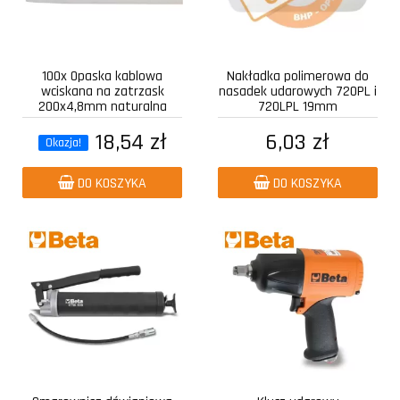
100x Opaska kablowa
Nakładka polimerowa do
wciskana na zatrzask
nasadek udarowych 720PL i
200x4,8mm naturalna
720LPL 19mm
18,54 zł
6,03 zł
Okazja!
DO KOSZYKA
DO KOSZYKA