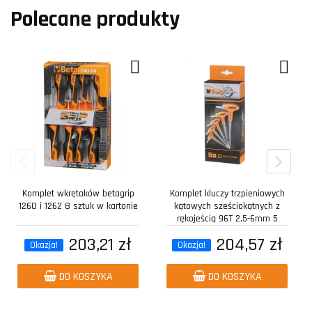
Polecane produkty
Komplet wkrętaków betagrip
Komplet kluczy trzpieniowych
1260 i 1262 8 sztuk w kartonie
kątowych sześciokątnych z
rękojeścią 96T 2,5-6mm 5
sztuk w...
203,21 zł
204,57 zł
Okazja!
Okazja!
DO KOSZYKA
DO KOSZYKA