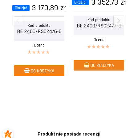
3 352,73 zł
lakierowany pusty...
Okazja!
3 170,89 zł
Okazja!
Ok
Kod produktu
BE 2400/RSC24/7-B
Kod produktu
BE 2400/RSC24/6-O
B
Ocena
Ocena
DO KOSZYKA
DO KOSZYKA
Produkt nie posiada recenzji