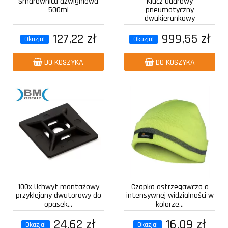
Smarownica dźwigniowa
Klucz udarowy
500ml
pneumatyczny
dwukierunkowy
kompozytowy z...
127,22 zł
999,55 zł
Okazja!
Okazja!
DO KOSZYKA
DO KOSZYKA
100x Uchwyt montażowy
Czapka ostrzegawcza o
przyklejany dwutorowy do
intensywnej widzialności w
opasek...
kolorze...
24,62 zł
16,09 zł
Okazja!
Okazja!