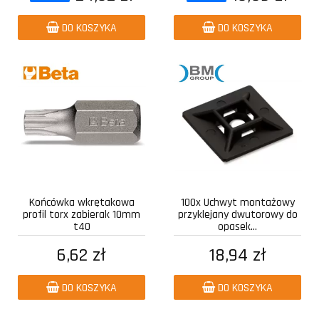
DO KOSZYKA
DO KOSZYKA
Końcówka wkrętakowa
100x Uchwyt montażowy
profil torx zabierak 10mm
przyklejany dwutorowy do
t40
opasek...
6,62 zł
18,94 zł
DO KOSZYKA
DO KOSZYKA