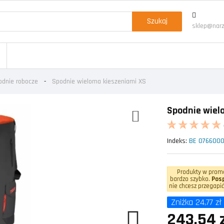
Szukaj
sklep@narz
odnie robocze
Spodnie wieloma kieszeniami XS
Spodnie wiel
Indeks:
BE 076600
Produkty w promo
bardzo szybko.
Posp
nie chcesz przegapić
Zniżka 24,77 zł
243,54 