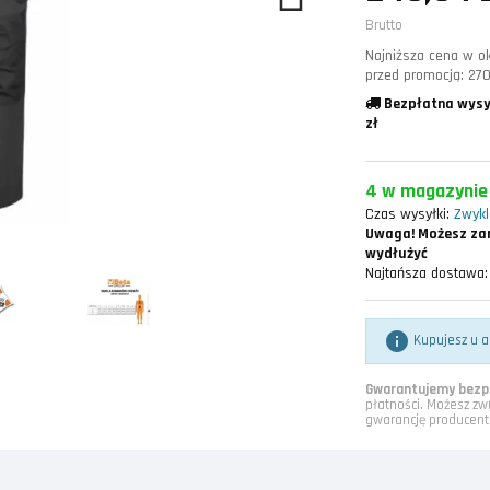
Brutto
Najniższa cena w ok
przed promocją:
270
Bezpłatna wysy
zł
4 w magazynie
Czas wysyłki:
Zwykle
Uwaga!
Możesz zam
wydłużyć
Najtańsza dostawa:

Kupujesz u a
Gwarantujemy bezpi
płatności. Możesz zw
gwarancję producent