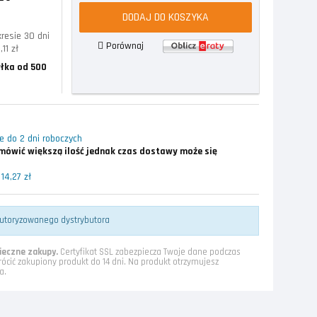
DODAJ DO KOSZYKA
resie 30 dni
Porównaj
,11 zł
łka od 500
 do 2 dni roboczych
ówić większą ilość jednak czas dostawy może się
14,27 zł
utoryzowanego dystrybutora
eczne zakupy.
Certyfikat SSL zabezpiecza Twoje dane podczas
rócić zakupiony produkt do 14 dni. Na produkt otrzymujesz
a.