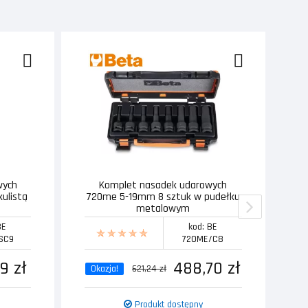
wych
Komplet nasadek udarowych
T
kulistą
720me 5-19mm 8 sztuk w pudełku
metalowym
BE
kod: BE
SC9
720ME/C8
9 zł
488,70 zł
Okazja!
621,24 zł
Produkt dostępny