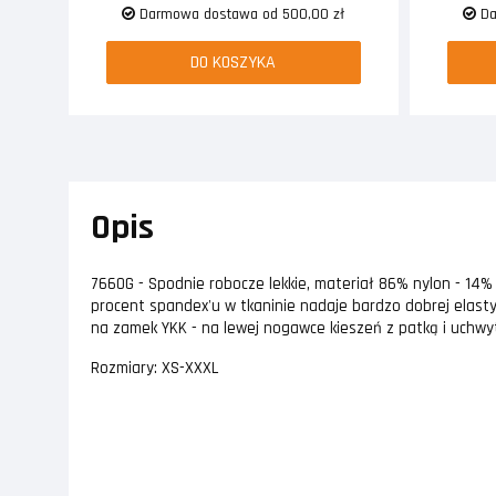
Darmowa dostawa od 500,00 zł
Da
DO KOSZYKA
Opis
7660G - Spodnie robocze lekkie, materiał 86% nylon - 14%
procent spandex'u w tkaninie nadaje bardzo dobrej elast
na zamek YKK - na lewej nogawce kieszeń z patką i uchwyt
Rozmiary: XS-XXXL