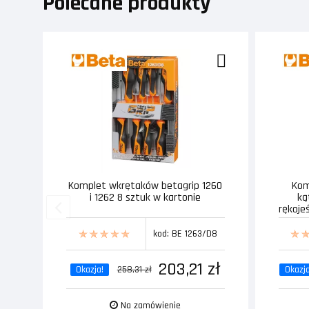
Polecane produkty
Komplet wkrętaków betagrip 1260
Kom
i 1262 8 sztuk w kartonie
ką
rękoje
kod: BE 1263/D8
203,21 zł
Okazja!
258,31 zł
Okazja
Na zamówienie