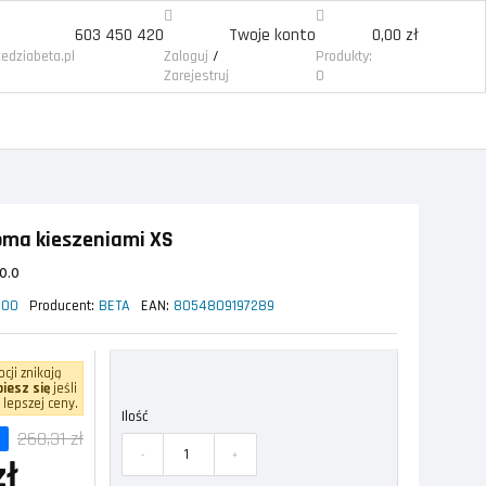
603 450 420
Twoje konto
0,00 zł
/
edziabeta.pl
Zaloguj
Produkty:
Zarejestruj
0
oma kieszeniami XS
0.0
000
Producent:
BETA
EAN:
8054809197289
cji znikają
iesz się
jeśli
 lepszej ceny.
Ilość
268,31 zł
-
+
zł