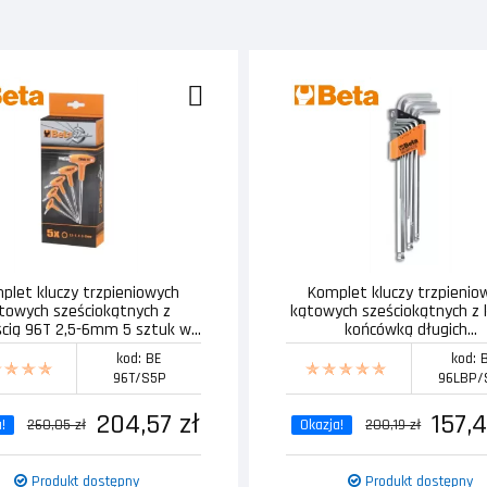
plet kluczy trzpieniowych
Komplet kluczy trzpienio
towych sześciokątnych z
kątowych sześciokątnych z 
ścią 96T 2,5-6mm 5 sztuk w...
końcówką długich...
kod: BE
kod: 
96T/S5P
96LBP/
204,57 zł
157,4
!
260,05 zł
Okazja!
200,19 zł
Produkt dostępny
Produkt dostępny