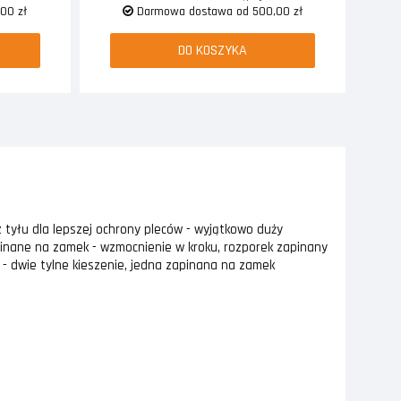
00 zł
Darmowa dostawa od 500,00 zł
DO KOSZYKA
 tyłu dla lepszej ochrony pleców - wyjątkowo duży
pinane na zamek - wzmocnienie w kroku, rozporek zapinany
 - dwie tylne kieszenie, jedna zapinana na zamek