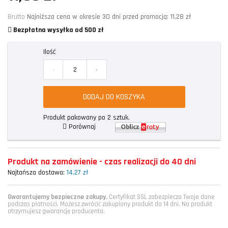
Brutto
Najniższa cena w okresie 30 dni przed promocją:
11,28 zł
Bezpłatna wysyłka od 500 zł
Ilość
-
+
DODAJ DO KOSZYKA
Produkt pakowany po 2 sztuk.
Porównaj
Produkt na zamówienie - czas realizacji do 40 dni
Najtańsza dostawa:
14,27 zł
Gwarantujemy bezpieczne zakupy.
Certyfikat SSL zabezpiecza Twoje dane
podczas płatności. Możesz zwrócić zakupiony produkt do 14 dni. Na produkt
otrzymujesz gwarancję producenta.