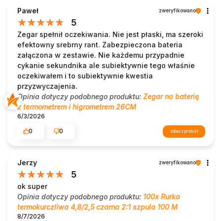
Paweł
zweryfikowano
5
Zegar spełnił oczekiwania. Nie jest płaski, ma szeroki
efektowny srebrny rant. Zabezpieczona bateria
załączona w zestawie. Nie każdemu przypadnie
cykanie sekundnika ale subiektywnie tego właśnie
oczekiwałem i to subiektywnie kwestia
przyzwyczajenia.
Opinia dotyczy podobnego produktu:
Zegar na baterię
z termometrem i higrometrem 26CM
6/3/2026
0
0
zobacz produkt
Jerzy
zweryfikowano
5
ok super
Opinia dotyczy podobnego produktu:
100x Rurka
termokurczliwa 4,8/2,5 czarna 2:1 szpula 100 M
8/7/2026