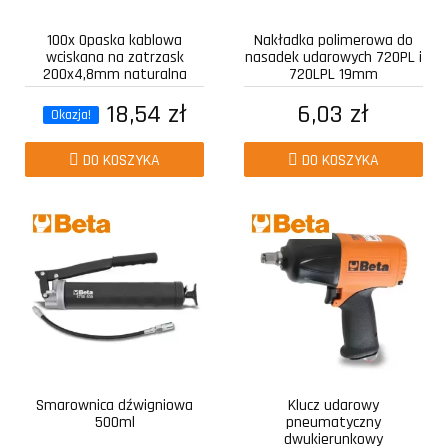
100x Opaska kablowa
Nakładka polimerowa do
wciskana na zatrzask
nasadek udarowych 720PL i
200x4,8mm naturalna
720LPL 19mm
18,54 zł
6,03 zł
Okazja!
DO KOSZYKA
DO KOSZYKA
Smarownica dźwigniowa
Klucz udarowy
500ml
pneumatyczny
dwukierunkowy