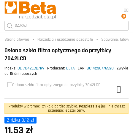
0
Strona główna
Narzędzia i urządzenia pozostałe
Spawanie, lutowani
Osłona szkła filtra optycznego do przyłbicy
7042LCD
Indeks:
BE 7042LCD/RV
Producent:
BETA
EAN:
8014230776590
Zwykle
do 15 dni roboczych
Produkty w promocji znikają bardzo szybko.
Pospiesz się
jeśli nie chcesz
przegapić lepszej ceny.
Zniżka 3,12 zł
11,53 zł