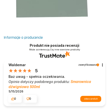
Informacje o producencie
Produkt nie posiada recenzji
Może zainteresują Cię inne ocenione produkty
Waldemar
zweryfikowano
5
Baz uwag - spełnia oczekiwania.
Opinia dotyczy podobnego produktu:
Smarownica
dźwigniowa 500ml
5/15/2026
0
0
zobacz produkt