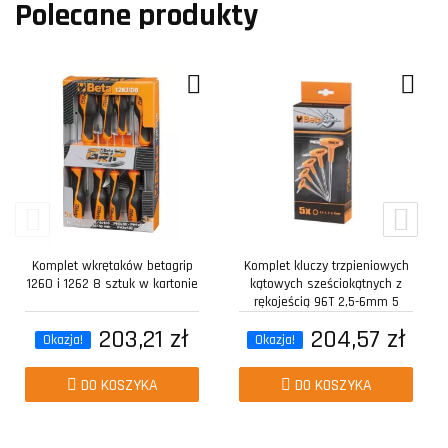
Polecane produkty
Komplet wkrętaków betagrip
Komplet kluczy trzpieniowych
1260 i 1262 8 sztuk w kartonie
kątowych sześciokątnych z
rękojeścią 96T 2,5-6mm 5
sztuk w...
203,21 zł
204,57 zł
Okazja!
Okazja!
DO KOSZYKA
DO KOSZYKA