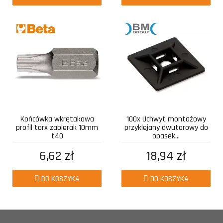
Końcówka wkrętakowa
100x Uchwyt montażowy
profil torx zabierak 10mm
przyklejany dwutorowy do
t40
opasek...
6,62 zł
18,94 zł
DO KOSZYKA
DO KOSZYKA