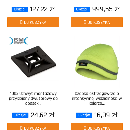
kompozytowy z...
127,22 zł
999,55 zł
Okazja!
Okazja!
DO KOSZYKA
DO KOSZYKA
100x Uchwyt montażowy
Czapka ostrzegawcza o
przyklejany dwutorowy do
intensywnej widzialności w
opasek...
kolorze...
24,62 zł
16,09 zł
Okazja!
Okazja!
DO KOSZYKA
DO KOSZYKA