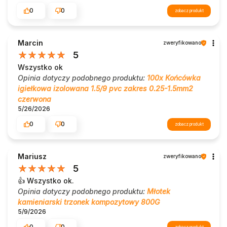
0
0
zobacz produkt
Marcin
zweryfikowano
5
Wszystko ok
Opinia dotyczy podobnego produktu:
100x Końcówka
igiełkowa izolowana 1.5/9 pvc zakres 0.25-1.5mm2
czerwona
5/26/2026
0
0
zobacz produkt
Mariusz
zweryfikowano
5
👍️ Wszystko ok.
Opinia dotyczy podobnego produktu:
Młotek
kamieniarski trzonek kompozytowy 800G
5/9/2026
0
0