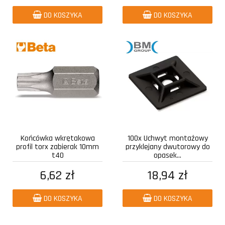
DO KOSZYKA
DO KOSZYKA
Końcówka wkrętakowa
100x Uchwyt montażowy
profil torx zabierak 10mm
przyklejany dwutorowy do
t40
opasek...
6,62 zł
18,94 zł
DO KOSZYKA
DO KOSZYKA