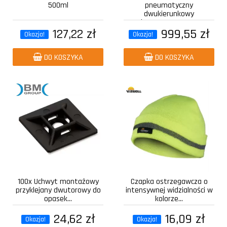
500ml
pneumatyczny
dwukierunkowy
kompozytowy z...
127,22 zł
999,55 zł
Okazja!
Okazja!
DO KOSZYKA
DO KOSZYKA
100x Uchwyt montażowy
Czapka ostrzegawcza o
przyklejany dwutorowy do
intensywnej widzialności w
opasek...
kolorze...
24,62 zł
16,09 zł
Okazja!
Okazja!