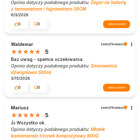
Opinia dotyczy podobnego produktu:
Zegar na baterię
z termometrem i higrometrem 26CM
6/3/2026
0
0
zobacz produkt
Waldemar
zweryfikowano
5
Baz uwag - spełnia oczekiwania.
Opinia dotyczy podobnego produktu:
Smarownica
dźwigniowa 500ml
5/15/2026
0
0
zobacz produkt
Mariusz
zweryfikowano
5
👍️ Wszystko ok.
Opinia dotyczy podobnego produktu:
Młotek
kamieniarski trzonek kompozytowy 800G