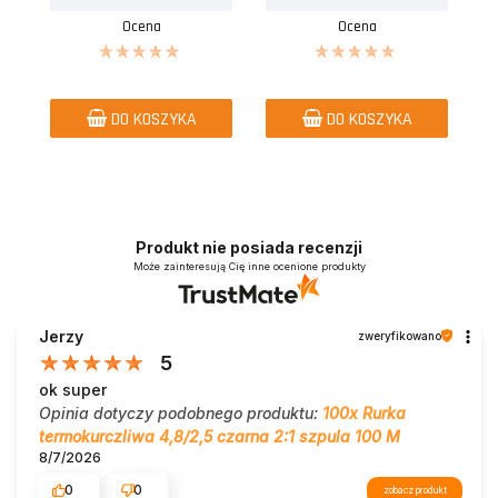
Ocena
Ocena
DO KOSZYKA
DO KOSZYKA
Produkt nie posiada recenzji
Może zainteresują Cię inne ocenione produkty
Jerzy
zweryfikowano
5
ok super
Opinia dotyczy podobnego produktu:
100x Rurka
termokurczliwa 4,8/2,5 czarna 2:1 szpula 100 M
8/7/2026
0
0
zobacz produkt