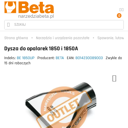
0
Strona główna
Narzędzia i urządzenia pozostałe
Spawanie, lutowani
Dysza do opalarek 1850 i 1850A
Indeks:
BE 1850UP
Producent:
BETA
EAN:
8014230089003
Zwykle do
15 dni roboczych