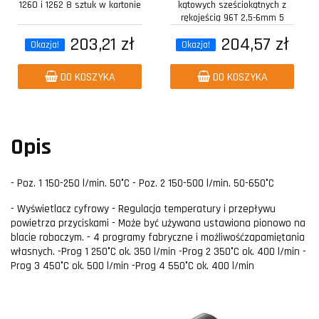
1260 i 1262 8 sztuk w kartonie
kątowych sześciokątnych z
rękojeścią 96T 2,5-6mm 5
sztuk w...
203,21 zł
204,57 zł
Okazja!
Okazja!
DO KOSZYKA
DO KOSZYKA
Opis
- Poz. 1 150-250 l/min. 50°C - Poz. 2 150-500 l/min. 50-650°C
- Wyświetlacz cyfrowy - Regulacja temperatury i przepływu
powietrza przyciskami - Może być używana ustawiona pionowo na
blacie roboczym. - 4 programy fabryczne i możliwośćzapamiętania
własnych. -Prog 1 250°C ok. 350 l/min -Prog 2 350°C ok. 400 l/min -
Prog 3 450°C ok. 500 l/min -Prog 4 550°C ok. 400 l/min