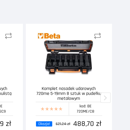
wych
Komplet nasadek udarowych
T
kulistą
720me 5-19mm 8 sztuk w pudełku
metalowym
BE
kod: BE
SC9
720ME/C8
9 zł
488,70 zł
Okazja!
621,24 zł