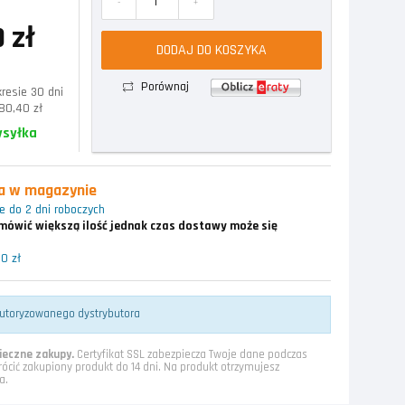
-
+
 zł
DODAJ DO KOSZYKA
Porównaj
resie 30 dni
80,40 zł
ysyłka
ka w magazynie
 do 2 dni roboczych
ówić większą ilość jednak czas dostawy może się
0 zł
utoryzowanego dystrybutora
eczne zakupy.
Certyfikat SSL zabezpiecza Twoje dane podczas
rócić zakupiony produkt do 14 dni. Na produkt otrzymujesz
a.