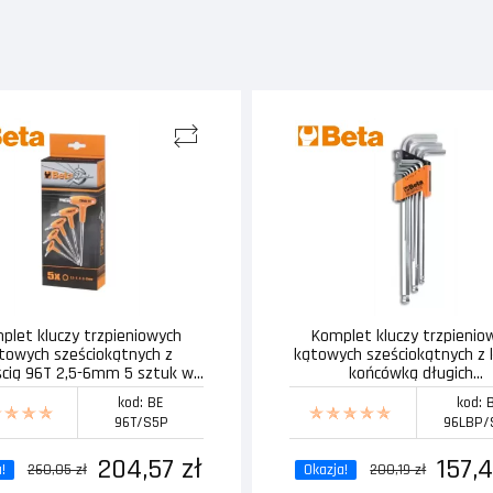
plet kluczy trzpieniowych
Komplet kluczy trzpienio
towych sześciokątnych z
kątowych sześciokątnych z 
ścią 96T 2,5-6mm 5 sztuk w...
końcówką długich...
kod: BE
kod: 
96T/S5P
96LBP/
204,57 zł
157,4
!
260,05 zł
Okazja!
200,19 zł