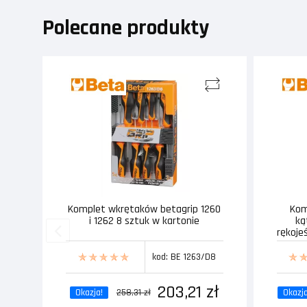
Polecane produkty
Komplet wkrętaków betagrip 1260
Kom
i 1262 8 sztuk w kartonie
ką
rękoje
kod: BE 1263/D8
203,21 zł
Okazja!
258,31 zł
Okazja