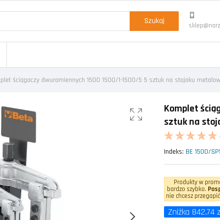
Szukaj
sklep@narz
plet ściągaczy dwuramiennych 1500 1500/1-1500/5 5 sztuk na stojaku metal
Komplet ścią
sztuk na sto
Indeks:
BE 1500/SP
Produkty w promo
bardzo szybko.
Posp
nie chcesz przegapić
Zniżka 842,74 z