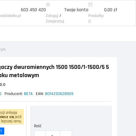
603 450 420
Twoje konto
0,00 zł
/
edziabeta.pl
Zaloguj
Produkty:
Zarejestruj
0
owym
gaczy dwuramiennych 1500 1500/1-1500/5 5
jaku metalowym
0.0
5
Producent:
BETA
EAN:
8014230628905
cji znikają
iesz się
jeśli
 lepszej ceny.
Ilość
ł