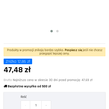
Produkty w promocji znikają bardzo szybko.
Pospiesz się
jeśli nie chcesz
przegapić lepszej ceny.
Zniżka 12,86 zł
47,48 zł
Brutto
Najniższa cena w okresie 30 dni przed promocją:
47,69 zł
Bezpłatna wysyłka od 500 zł
Ilość
-
+