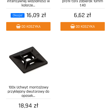
intensywnej widzialności w
profil torx zabierak 10mm
kolorze...
t40
16,09 zł
6,62 zł
Okazja!
DO KOSZYKA
DO KOSZYKA
100x Uchwyt montażowy
przyklejany dwutorowy do
opasek...
18,94 zł