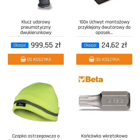
Klucz udarowy
100x Uchwyt montażowy
pneumatyczny
przyklejany dwutorowy do
dwukierunkowy
opasek...
kompozytowy z...
999,55 zł
24,62 zł
Okazja!
Okazja!
DO KOSZYKA
DO KOSZYKA
Czapka ostrzegawcza o
Końcówka wkrętakowa