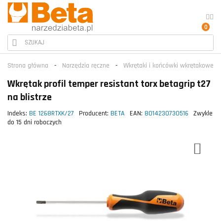
0
Strona główna
Narzędzia ręczne
Wkrętaki i końcówki wkrętakowe
Wkrętak profil temper resistant torx betagrip t27
na blistrze
Indeks:
BE 1268RTXK/27
Producent:
BETA
EAN:
8014230730516
Zwykle
do 15 dni roboczych