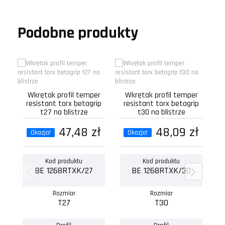
Podobne produkty
r
Wkrętak profil temper
Wkrętak profil temper
resistant torx betagrip
resistant torx betagrip
t27 na blistrze
t30 na blistrze
47,48 zł
48,09 zł
Okazja!
Okazja!
Kod produktu
Kod produktu
BE 1268RTXK/27
BE 1268RTXK/30
Rozmiar
Rozmiar
T27
T30