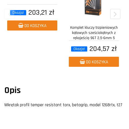
203,21 zł
Okazja!
DO KOSZYKA
Komplet kluczy trzpieniowych
kątowych sześciokątnych z
rękojeścią 96T 2,5-6mm 5
sztuk w...
204,57 zł
Okazja!
DO KOSZYKA
Opis
Wkrętak profil temper resistant torx, betagrip, model 1268rtx, t27