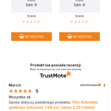
Profil
Profil
torx tr
torx tr
Ocena
Ocena
DO KOSZYKA
DO KOSZYKA
Produkt nie posiada recenzji
Może zainteresują Cię inne ocenione produkty
Marcin
zweryfikowano
5
Wszystko ok
Opinia dotyczy podobnego produktu:
100x Końcówka
igiełkowa izolowana 1.5/9 pvc zakres 0.25-1.5mm2