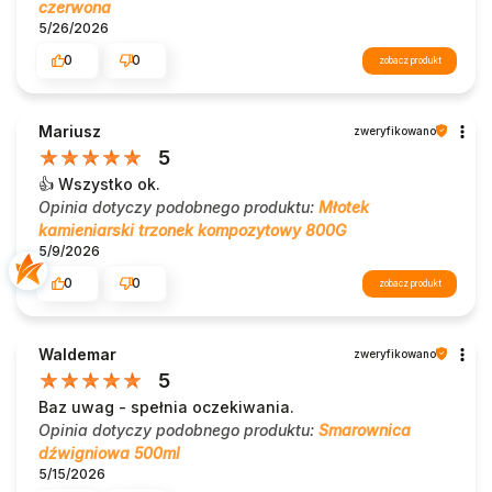
czerwona
5/26/2026
0
0
zobacz produkt
Mariusz
zweryfikowano
5
👍️ Wszystko ok.
Opinia dotyczy podobnego produktu:
Młotek
kamieniarski trzonek kompozytowy 800G
5/9/2026
0
0
zobacz produkt
Waldemar
zweryfikowano
5
Baz uwag - spełnia oczekiwania.
Opinia dotyczy podobnego produktu:
Smarownica
dźwigniowa 500ml
5/15/2026