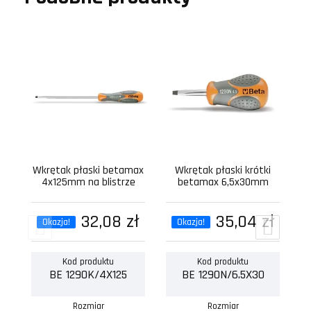
Wkrętak płaski betamax
Wkrętak płaski krótki
W
4x125mm na blistrze
betamax 6,5x30mm
32,08 zł
35,04 zł
Okazja!
Okazja!
Kod produktu
Kod produktu
BE 1290K/4X125
BE 1290N/6.5X30
Rozmiar
Rozmiar