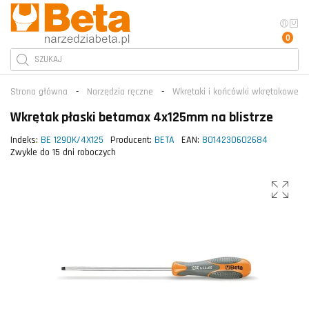
0
Strona główna
Narzędzia ręczne
Wkrętaki i końcówki wkrętakowe
Wkrętak płaski betamax 4x125mm na blistrze
Indeks:
BE 1290K/4X125
Producent:
BETA
EAN:
8014230602684
Zwykle do 15 dni roboczych