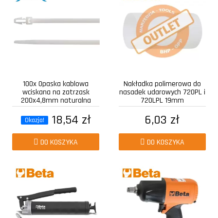
100x Opaska kablowa
Nakładka polimerowa do
wciskana na zatrzask
nasadek udarowych 720PL i
200x4,8mm naturalna
720LPL 19mm
18,54 zł
6,03 zł
Okazja!
DO KOSZYKA
DO KOSZYKA