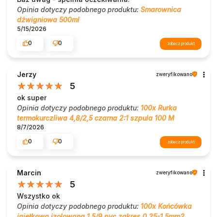
Opinia dotyczy podobnego produktu:
Smarownica
dźwigniowa 500ml
5/15/2026
0
0
zobacz produkt
Jerzy
zweryfikowano
5
ok super
Opinia dotyczy podobnego produktu:
100x Rurka
termokurczliwa 4,8/2,5 czarna 2:1 szpula 100 M
8/7/2026
0
0
zobacz produkt
Marcin
zweryfikowano
5
Wszystko ok
Opinia dotyczy podobnego produktu:
100x Końcówka
igiełkowa izolowana 1.5/9 pvc zakres 0.25-1.5mm2