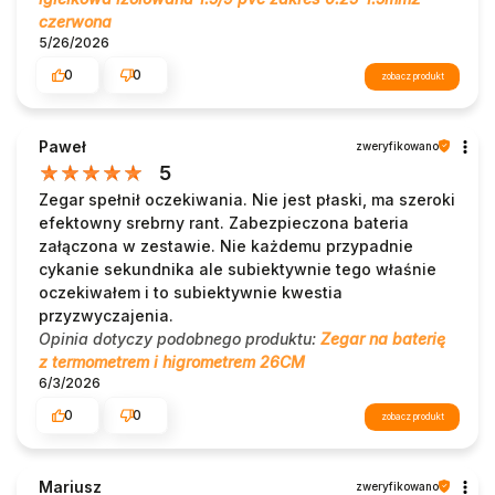
czerwona
5/26/2026
0
0
zobacz produkt
Paweł
zweryfikowano
5
Zegar spełnił oczekiwania. Nie jest płaski, ma szeroki
efektowny srebrny rant. Zabezpieczona bateria
załączona w zestawie. Nie każdemu przypadnie
cykanie sekundnika ale subiektywnie tego właśnie
oczekiwałem i to subiektywnie kwestia
przyzwyczajenia.
Opinia dotyczy podobnego produktu:
Zegar na baterię
z termometrem i higrometrem 26CM
6/3/2026
0
0
zobacz produkt
Mariusz
zweryfikowano