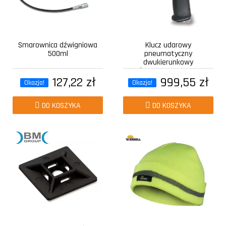
Smarownica dźwigniowa
Klucz udarowy
500ml
pneumatyczny
dwukierunkowy
kompozytowy z...
127,22 zł
999,55 zł
Okazja!
Okazja!
DO KOSZYKA
DO KOSZYKA