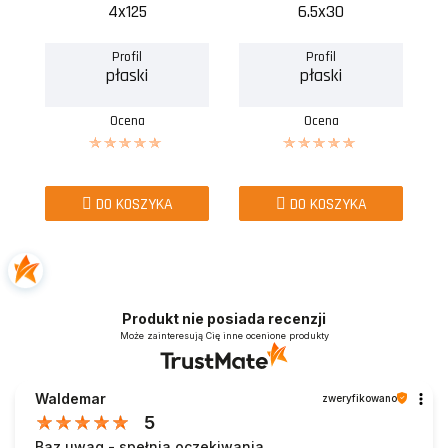
4x125
6.5x30
Profil
Profil
płaski
płaski
Ocena
Ocena
DO KOSZYKA
DO KOSZYKA
Produkt nie posiada recenzji
Może zainteresują Cię inne ocenione produkty
Waldemar
zweryfikowano
5
Baz uwag - spełnia oczekiwania.