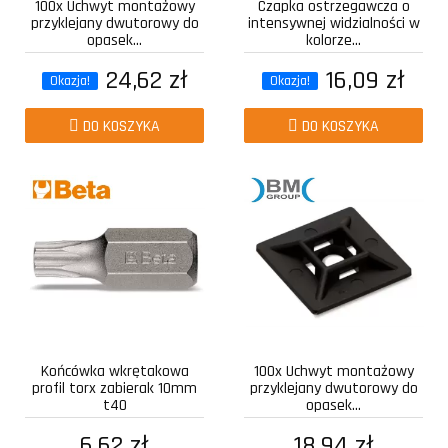
100x Uchwyt montażowy
Czapka ostrzegawcza o
przyklejany dwutorowy do
intensywnej widzialności w
opasek...
kolorze...
24,62 zł
16,09 zł
Okazja!
Okazja!
DO KOSZYKA
DO KOSZYKA
Końcówka wkrętakowa
100x Uchwyt montażowy
profil torx zabierak 10mm
przyklejany dwutorowy do
t40
opasek...
6,62 zł
18,94 zł