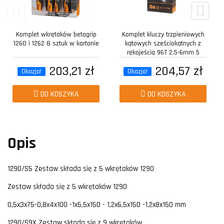
Komplet wkrętaków betagrip
Komplet kluczy trzpieniowych
1260 i 1262 8 sztuk w kartonie
kątowych sześciokątnych z
rękojeścią 96T 2,5-6mm 5
sztuk w...
203,21 zł
204,57 zł
Okazja!
Okazja!
DO KOSZYKA
DO KOSZYKA
Opis
1290/S5 Zestaw składa się z 5 wkrętaków 1290
Zestaw składa się z 5 wkrętaków 1290
0,5x3x75-0,8x4x100 -1x5,5x150 - 1,2x6,5x150 -1,2x8x150 mm
1290/S9X Zestaw składa się z 9 wkrętaków