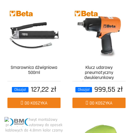
Smarownica dźwigniowa
Klucz udarowy
500ml
pneumatyczny
dwukierunkowy
kompozytowy z...
127,22 zł
999,55 zł
Okazja!
Okazja!
DO KOSZYKA
DO KOSZYKA