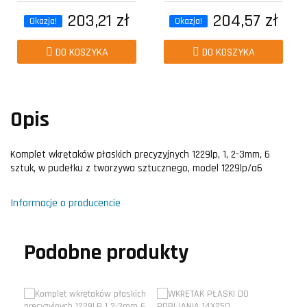
sztuk w...
203,21 zł
204,57 zł
Okazja!
Okazja!
DO KOSZYKA
DO KOSZYKA
Opis
Komplet wkrętaków płaskich precyzyjnych 1229lp, 1, 2-3mm, 6
sztuk, w pudełku z tworzywa sztucznego, model 1229lp/a6
Informacje o producencie
Podobne produkty