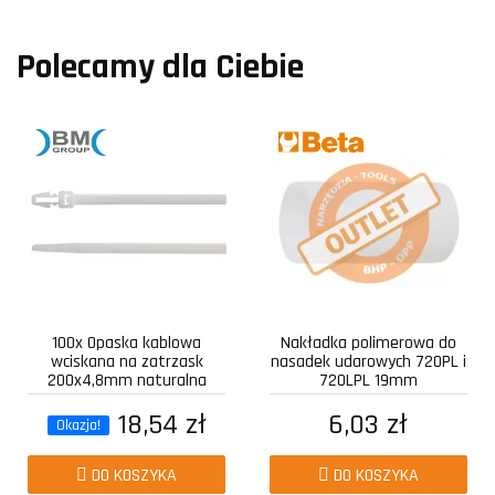
Polecamy dla Ciebie
100x Opaska kablowa
Nakładka polimerowa do
wciskana na zatrzask
nasadek udarowych 720PL i
200x4,8mm naturalna
720LPL 19mm
18,54 zł
6,03 zł
Okazja!
DO KOSZYKA
DO KOSZYKA