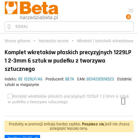
0
Strona główna
Narzędzia ręczne
Wkrętaki i końcówki wkrętakowe
Komplet wkrętaków płaskich precyzyjnych 1229LP
1 2-3mm 6 sztuk w pudełku z tworzywa
sztucznego
Indeks:
BE 1229LP/A6
Producent:
BETA
EAN:
8014230516523
Ostatnie
sztuki w magazynie
Produkty w promocji znikają bardzo szybko.
Pospiesz się
jeśli nie chcesz
przegapić lepszej ceny.