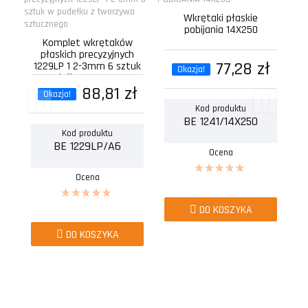
Wkrętaki płaskie
pobijania 14X250
Komplet wkrętaków
płaskich precyzyjnych
77,28 zł
1229LP 1 2-3mm 6 sztuk
Okazja!
w pudełku z tworzywa...
88,81 zł
Okazja!
Kod produktu
BE 1241/14X250
Kod produktu
BE 1229LP/A6
Ocena
Ocena
DO KOSZYKA
DO KOSZYKA