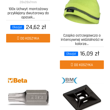
100x Uchwyt montażowy
przyklejany dwutorowy do
opasek...
24,62 zł
Okazja!
Czapka ostrzegawcza o
DO KOSZYKA
intensywnej widzialności w
kolorze...
16,09 zł
Okazja!
DO KOSZYKA