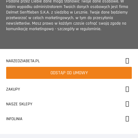
Podane przez Ciebie dane mogą stanowić Twoje dane osobowe. W
takim wypadku administratorem Twoich danych osobowych jest firma
Delmet Senftleben S.K.A. z siedzibą w Lesznie. Twoje dane będziemy
przetwarzać w celach marketingowych, w tym do przesyłania
newsletterów. Masz prawo w każdym czasie cofnąć swoją zgodę na
komunikację marketingową - szczegóły w regulaminie.
NARZEDZIABETA.PL
ODSTĄP OD UMOWY
ZAKUPY
NASZE SKLEPY
INFOLINIA