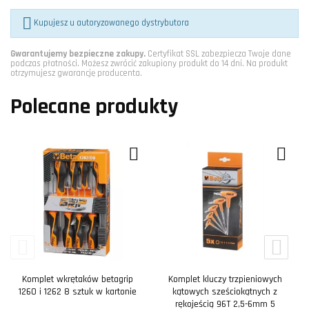

Kupujesz u autoryzowanego dystrybutora
Gwarantujemy bezpieczne zakupy.
Certyfikat SSL zabezpiecza Twoje dane
podczas płatności. Możesz zwrócić zakupiony produkt do 14 dni. Na produkt
otrzymujesz gwarancję producenta.
Polecane produkty
Komplet wkrętaków betagrip
Komplet kluczy trzpieniowych
1260 i 1262 8 sztuk w kartonie
kątowych sześciokątnych z
rękojeścią 96T 2,5-6mm 5