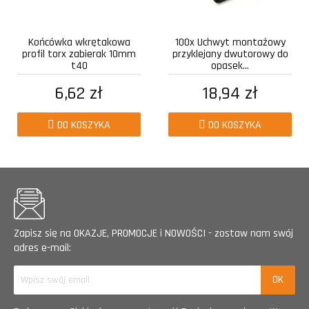
Końcówka wkrętakowa
100x Uchwyt montażowy
profil torx zabierak 10mm
przyklejany dwutorowy do
t40
opasek...
6,62 zł
18,94 zł
DO KOSZYKA
DO KOSZYKA
Zapisz się na OKAZJE, PROMOCJE i NOWOŚCI - zostaw nam swój
adres e-mail: