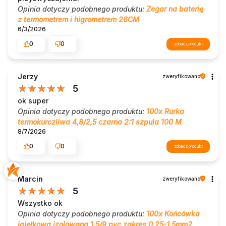
Opinia dotyczy podobnego produktu:
Zegar na baterię
z termometrem i higrometrem 26CM
6/3/2026
0
0
zobacz produkt
Jerzy
zweryfikowano
5
ok super
Opinia dotyczy podobnego produktu:
100x Rurka
termokurczliwa 4,8/2,5 czarna 2:1 szpula 100 M
8/7/2026
0
0
zobacz produkt
Marcin
zweryfikowano
5
Wszystko ok
Opinia dotyczy podobnego produktu:
100x Końcówka
igiełkowa izolowana 1.5/9 pvc zakres 0.25-1.5mm2