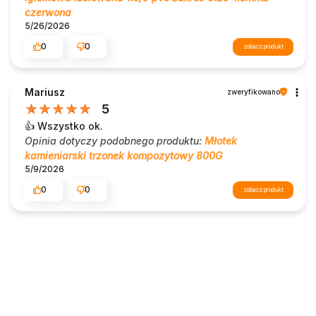
czerwona
5/26/2026
0
0
zobacz produkt
Mariusz
zweryfikowano
5
👍️ Wszystko ok.
Opinia dotyczy podobnego produktu:
Młotek
kamieniarski trzonek kompozytowy 800G
5/9/2026
0
0
zobacz produkt