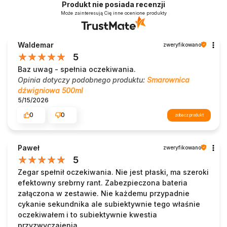
Produkt nie posiada recenzji
Może zainteresują Cię inne ocenione produkty
Waldemar
zweryfikowano
5
Baz uwag - spełnia oczekiwania.
Opinia dotyczy podobnego produktu:
Smarownica
dźwigniowa 500ml
5/15/2026
0
0
zobacz produkt
Paweł
zweryfikowano
5
Zegar spełnił oczekiwania. Nie jest płaski, ma szeroki
efektowny srebrny rant. Zabezpieczona bateria
załączona w zestawie. Nie każdemu przypadnie
cykanie sekundnika ale subiektywnie tego właśnie
oczekiwałem i to subiektywnie kwestia
przyzwyczajenia.