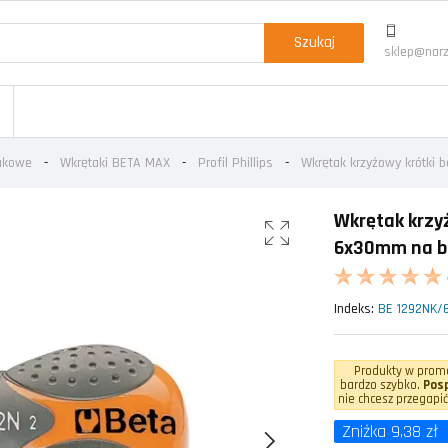
Szukaj
sklep@narz
takowe
Wkrętaki BETA MAX
Profil Phillips
Wkrętak krzyżowy krótki b
Wkrętak krzyż
6x30mm na bl
Indeks:
BE 1292NK/
Produkty w promo
bardzo szybko.
Posp
nie chcesz przegapić
Zniżka 9,38 zł