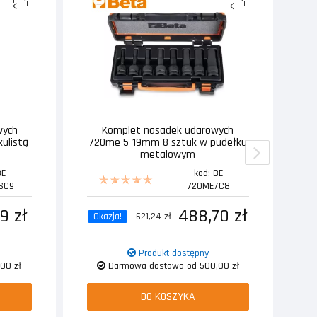
wych
Komplet nasadek udarowych
T
kulistą
720me 5-19mm 8 sztuk w pudełku
metalowym
BE
kod: BE
SC9
720ME/C8
9 zł
488,70 zł
Okazja!
621,24 zł
Produkt dostępny
00 zł
Darmowa dostawa od 500,00 zł
DO KOSZYKA