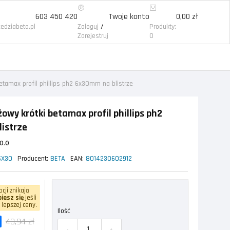
603 450 420
Twoje konto
0,00 zł
/
edziabeta.pl
Zaloguj
Produkty:
Zarejestruj
0
etamax profil phillips ph2 6x30mm na blistrze
owy krótki betamax profil phillips ph2
istrze
0.0
6X30
Producent:
BETA
EAN:
8014230602912
cji znikają
iesz się
jeśli
 lepszej ceny.
Ilość
43,94 zł
-
+