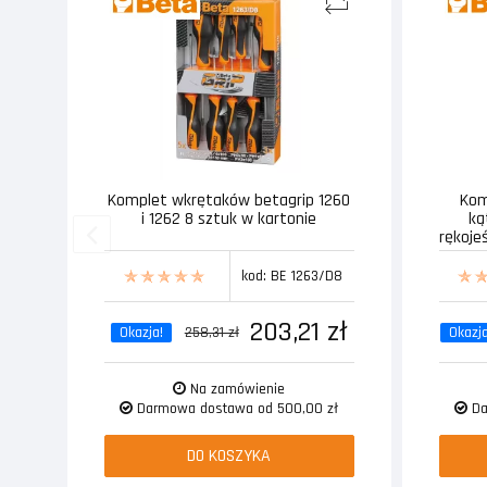
Komplet wkrętaków betagrip 1260
Kom
i 1262 8 sztuk w kartonie
ką
rękoje
kod: BE 1263/D8
203,21 zł
Okazja!
258,31 zł
Okazja
Na zamówienie
Darmowa dostawa od 500,00 zł
Da
DO KOSZYKA