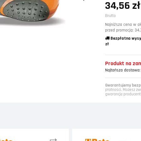
34,56 zł
Brutto
Najniższa cena w ok
przed promocją:
34,
Bezpłatna wysy
zł
Produkt na zamó
Najtańsza dostawa:
Gwarantujemy bezpi
płatności. Możesz zw
gwarancję producent