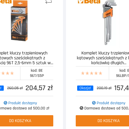
plet kluczy trzpieniowych
Komplet kluczy trzpienio
towych sześciokątnych z
kątowych sześciokątnych z 
ścią 96T 2,5-6mm 5 sztuk w...
końcówką długich...
kod: BE
kod: 
96T/S5P
96LBP/
204,57 zł
157,4
!
260,05 zł
Okazja!
200,19 zł
Produkt dostępny
Produkt dostępny
rmowa dostawa od 500,00 zł
Darmowa dostawa od 500,
DO KOSZYKA
DO KOSZYKA