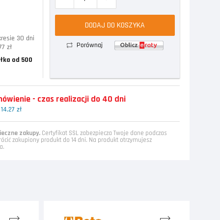
DODAJ DO KOSZYKA
resie 30 dni
Porównaj
77 zł
łka od 500
wienie - czas realizacji do 40 dni
14,27 zł
eczne zakupy.
Certyfikat SSL zabezpiecza Twoje dane podczas
rócić zakupiony produkt do 14 dni. Na produkt otrzymujesz
a.