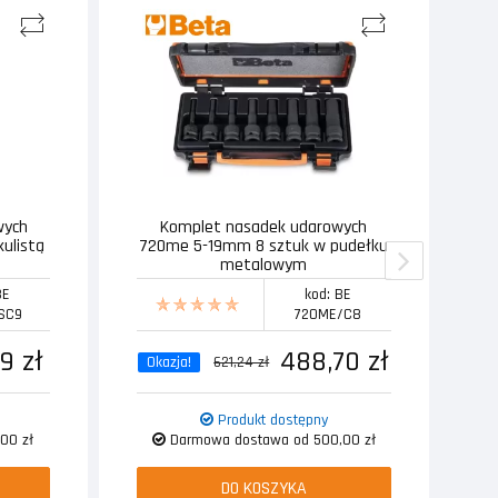
wych
Komplet nasadek udarowych
T
kulistą
720me 5-19mm 8 sztuk w pudełku
metalowym
BE
kod: BE
SC9
720ME/C8
9 zł
488,70 zł
Okazja!
621,24 zł
Produkt dostępny
00 zł
Darmowa dostawa od 500,00 zł
DO KOSZYKA