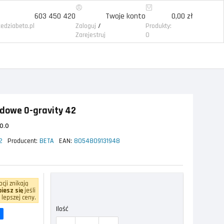
603 450 420
Twoje konto
0,00 zł
/
edziabeta.pl
Zaloguj
Produkty:
Zarejestruj
0
dowe 0-gravity 42
0.0
2
Producent:
BETA
EAN:
8054809131948
cji znikają
iesz się
jeśli
 lepszej ceny.
Ilość