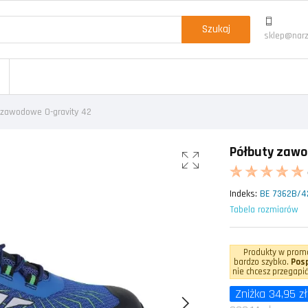
Szukaj
sklep@narz
 zawodowe 0-gravity 42
Półbuty zawo
Indeks:
BE 7362B/4
Tabela rozmiarów
Produkty w promo
bardzo szybko.
Posp
nie chcesz przegapić
Zniżka 34,95 zł