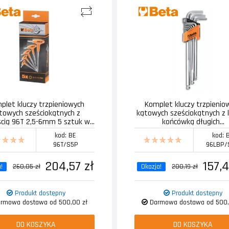
plet kluczy trzpieniowych
Komplet kluczy trzpienio
towych sześciokątnych z
kątowych sześciokątnych z 
ścią 96T 2,5-6mm 5 sztuk w...
końcówką długich...
kod: BE
kod: 
96T/S5P
96LBP/
204,57 zł
157,4
!
260,05 zł
Okazja!
200,19 zł
Produkt dostępny
Produkt dostępny
rmowa dostawa od 500,00 zł
Darmowa dostawa od 500,
DO KOSZYKA
DO KOSZYKA