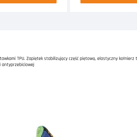
awkami TPU. Zapiętek stabilizujący część piętową, elastyczny kołnierz 
i antyprzebiciowej