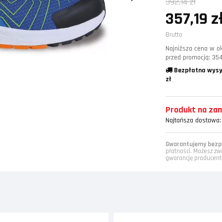
392,14 zł
357,19 z
Brutto
Najniższa cena w ok
przed promocją:
354
Bezpłatna wysy
zł
Produkt na zamó
Najtańsza dostawa:
Gwarantujemy bezpi
płatności. Możesz zw
gwarancję producent