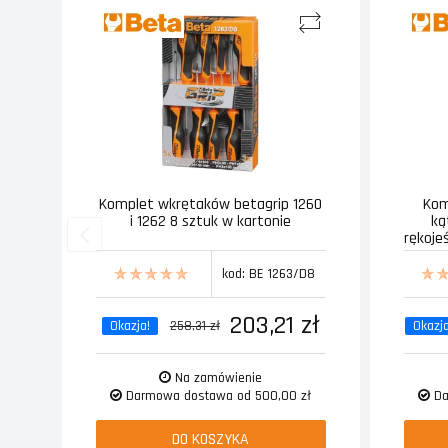
Komplet wkrętaków betagrip 1260
Kom
i 1262 8 sztuk w kartonie
ką
rękoje
kod: BE 1263/D8
203,21 zł
Okazja!
258,31 zł
Okazja
Na zamówienie
Darmowa dostawa od 500,00 zł
Da
DO KOSZYKA