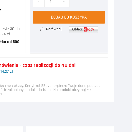
-
+
ł
DODAJ DO KOSZYKA
resie 30 dni
Porównaj
,24 zł
łka od 500
wienie - czas realizacji do 40 dni
14,27 zł
eczne zakupy.
Certyfikat SSL zabezpiecza Twoje dane podczas
rócić zakupiony produkt do 14 dni. Na produkt otrzymujesz
a.