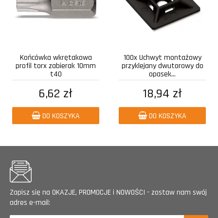
Końcówka wkrętakowa
100x Uchwyt montażowy
profil torx zabierak 10mm
przyklejany dwutorowy do
t40
opasek...
6,62 zł
18,94 zł
DO KOSZYKA
DO KOSZYKA
Zapisz się na OKAZJE, PROMOCJE i NOWOŚCI - zostaw nam swój
adres e-mail: