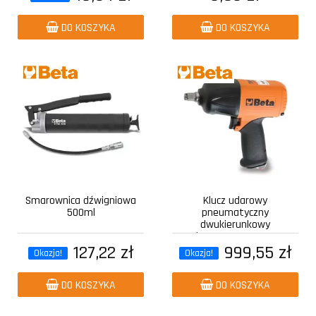
DO KOSZYKA
DO KOSZYKA
Smarownica dźwigniowa
Klucz udarowy
500ml
pneumatyczny
dwukierunkowy
kompozytowy z...
127,22 zł
999,55 zł
Okazja!
Okazja!
DO KOSZYKA
DO KOSZYKA