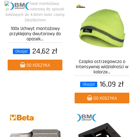
100x Uchwyt montażowy
przyklejany dwutorowy do
opasek...
24,62 zł
Okazja!
Czapka ostrzegawcza o
DO KOSZYKA
intensywnej widzialności w
kolorze...
16,09 zł
Okazja!
DO KOSZYKA