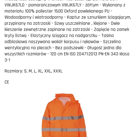
VWJK67LO - pomarańczowym VWJK67LY - żółtym - Wykonany z
materiału 100% poliester 150D Oxford powlekanego PU -
Wodoodporny i wiatroodporny - Kaptur ze sznurkiem ściągającym,
przypinany na zatrzaski - Szwy uszczelniane , klejone - Dwie
kieszenie zewnętrzne zapinane na zatrzaski - Zapięcie na zamek
kryty listwą - Elastyczny ściągacz na nadgarstku - Taśma
odblaskowa naszywana wokół korpusu i rękawów - Szczelina
wentylacyjna na plecach - Bez podszewki - Długość jedna dla
wszystkich rozmiarów - 120 cm EN ISO 20471:2013 PN-EN 343 klasa
3-1
Rozmiary: S, M, L, XL, XXL, XXXL
CE