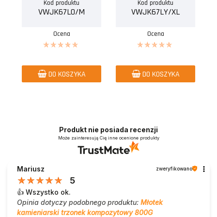
Kod produktu
Kod produktu
VWJK67LO/M
VWJK67LY/XL
Ocena
Ocena
DO KOSZYKA
DO KOSZYKA
Produkt nie posiada recenzji
Może zainteresują Cię inne ocenione produkty
Mariusz
zweryfikowano
5
👍️ Wszystko ok.
Opinia dotyczy podobnego produktu:
Młotek
kamieniarski trzonek kompozytowy 800G