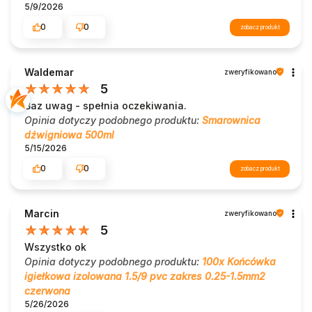
5/9/2026
0
0
zobacz produkt
Waldemar
zweryfikowano
5
Baz uwag - spełnia oczekiwania.
Opinia dotyczy podobnego produktu:
Smarownica
dźwigniowa 500ml
5/15/2026
0
0
zobacz produkt
Marcin
zweryfikowano
5
Wszystko ok
Opinia dotyczy podobnego produktu:
100x Końcówka
igiełkowa izolowana 1.5/9 pvc zakres 0.25-1.5mm2
czerwona
5/26/2026