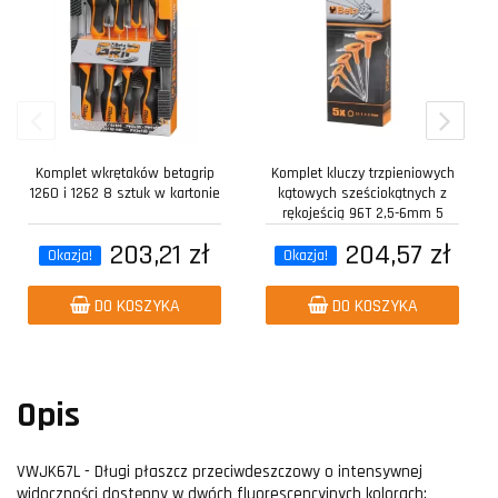
Komplet wkrętaków betagrip
Komplet kluczy trzpieniowych
1260 i 1262 8 sztuk w kartonie
kątowych sześciokątnych z
rękojeścią 96T 2,5-6mm 5
sztuk w...
203,21 zł
204,57 zł
Okazja!
Okazja!
DO KOSZYKA
DO KOSZYKA
Opis
VWJK67L - Długi płaszcz przeciwdeszczowy o intensywnej
widoczności dostępny w dwóch fluorescencyjnych kolorach: