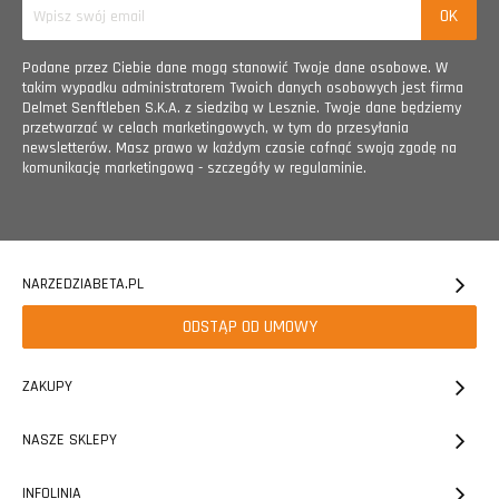
Podane przez Ciebie dane mogą stanowić Twoje dane osobowe. W
takim wypadku administratorem Twoich danych osobowych jest firma
Delmet Senftleben S.K.A. z siedzibą w Lesznie. Twoje dane będziemy
przetwarzać w celach marketingowych, w tym do przesyłania
newsletterów. Masz prawo w każdym czasie cofnąć swoją zgodę na
komunikację marketingową - szczegóły w regulaminie.
NARZEDZIABETA.PL
ODSTĄP OD UMOWY
ZAKUPY
NASZE SKLEPY
INFOLINIA