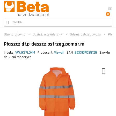
0
Strona główna
Odzież, artykuły BHP
Odzież ostrzegawcza
Płas
Płaszcz dł.p-deszcz.ostrzeg.pomar.m
Indeks:
VWJK67LO/M
Producent:
Vizwell
EAN:
6933157038128
Zwykle
do 2 dni roboczych