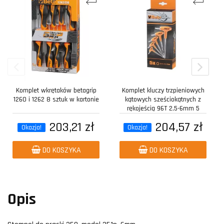
Komplet wkrętaków betagrip
Komplet kluczy trzpieniowych
1260 i 1262 8 sztuk w kartonie
kątowych sześciokątnych z
rękojeścią 96T 2,5-6mm 5
sztuk w...
203,21 zł
204,57 zł
Okazja!
Okazja!
DO KOSZYKA
DO KOSZYKA
Opis