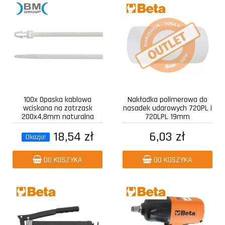
100x Opaska kablowa
Nakładka polimerowa do
wciskana na zatrzask
nasadek udarowych 720PL i
200x4,8mm naturalna
720LPL 19mm
18,54 zł
6,03 zł
Okazja!
DO KOSZYKA
DO KOSZYKA