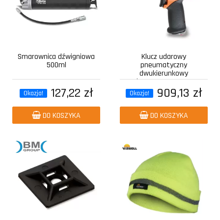
Smarownica dźwigniowa
Klucz udarowy
500ml
pneumatyczny
dwukierunkowy
kompozytowy z...
127,22 zł
909,13 zł
Okazja!
Okazja!
DO KOSZYKA
DO KOSZYKA