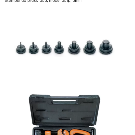
Stempel do praski 350, model 351p, 6mm