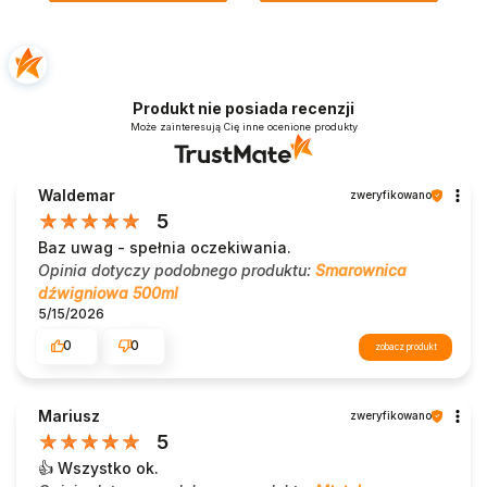
Produkt nie posiada recenzji
Może zainteresują Cię inne ocenione produkty
Waldemar
zweryfikowano
5
Baz uwag - spełnia oczekiwania.
Opinia dotyczy podobnego produktu:
Smarownica
dźwigniowa 500ml
5/15/2026
0
0
zobacz produkt
Mariusz
zweryfikowano
5
👍️ Wszystko ok.