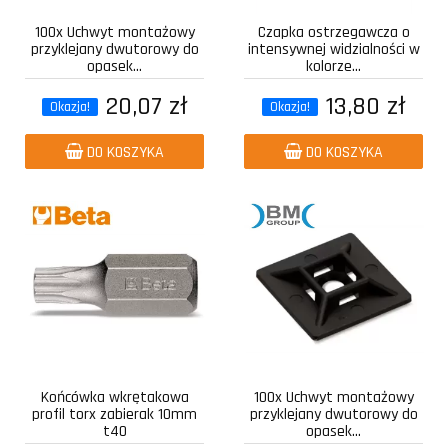
100x Uchwyt montażowy
Czapka ostrzegawcza o
przyklejany dwutorowy do
intensywnej widzialności w
opasek...
kolorze...
20,07 zł
13,80 zł
Okazja!
Okazja!
DO KOSZYKA
DO KOSZYKA
Końcówka wkrętakowa
100x Uchwyt montażowy
profil torx zabierak 10mm
przyklejany dwutorowy do
t40
opasek...