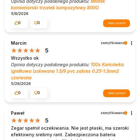
Opinia dotyczy podobnego produktu:
Młotek
kamieniarski trzonek kompozytowy 800G
5/9/2026
0
0
zobacz produkt
Marcin
zweryfikowano
5
Wszystko ok
Opinia dotyczy podobnego produktu:
100x Końcówka
igiełkowa izolowana 1.5/9 pvc zakres 0.25-1.5mm2
czerwona
5/26/2026
0
0
zobacz produkt
Paweł
zweryfikowano
5
Zegar spełnił oczekiwania. Nie jest płaski, ma szeroki
efektowny srebrny rant. Zabezpieczona bateria