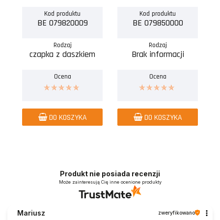
Kod produktu
Kod produktu
BE 079820009
BE 079850000
Rodzaj
Rodzaj
czapka z daszkiem
Brak informacji
Ocena
Ocena
DO KOSZYKA
DO KOSZYKA
Produkt nie posiada recenzji
Może zainteresują Cię inne ocenione produkty
Mariusz
zweryfikowano