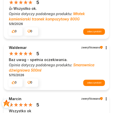
5
👍️ Wszystko ok.
Opinia dotyczy podobnego produktu:
Młotek
kamieniarski trzonek kompozytowy 800G
5/9/2026
0
0
zobacz produkt
Waldemar
zweryfikowano
5
Baz uwag - spełnia oczekiwania.
Opinia dotyczy podobnego produktu:
Smarownica
dźwigniowa 500ml
5/15/2026
0
0
zobacz produkt
Marcin
zweryfikowano
5
Wszystko ok