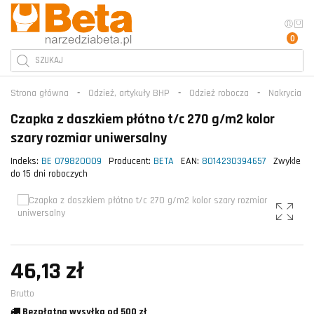
0
Strona główna
Odzież, artykuły BHP
Odzież robocza
Nakrycia g
Czapka z daszkiem płótno t/c 270 g/m2 kolor
szary rozmiar uniwersalny
Indeks:
BE 079820009
Producent:
BETA
EAN:
8014230394657
Zwykle
do 15 dni roboczych
46,13 zł
Brutto
Bezpłatna wysyłka od 500 zł