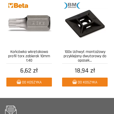
Końcówka wkrętakowa
100x Uchwyt montażowy
profil torx zabierak 10mm
przyklejany dwutorowy do
t40
opasek...
6,62 zł
18,94 zł
DO KOSZYKA
DO KOSZYKA