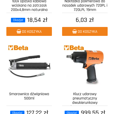
100x Opaska kablowa
Nakładka polimerowa do
wciskana na zatrzask
nasadek udarowych 720PL i
200x4,8mm naturalna
720LPL 19mm
18,54 zł
6,03 zł
Okazja!
DO KOSZYKA
DO KOSZYKA
Smarownica dźwigniowa
Klucz udarowy
500ml
pneumatyczny
dwukierunkowy
kompozytowy z...
127,22 zł
999,55 zł
Okazja!
Okazja!