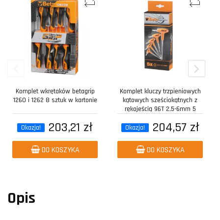
Komplet wkrętaków betagrip
Komplet kluczy trzpieniowych
1260 i 1262 8 sztuk w kartonie
kątowych sześciokątnych z
rękojeścią 96T 2,5-6mm 5
sztuk w...
203,21 zł
204,57 zł
Okazja!
Okazja!
DO KOSZYKA
DO KOSZYKA
Opis