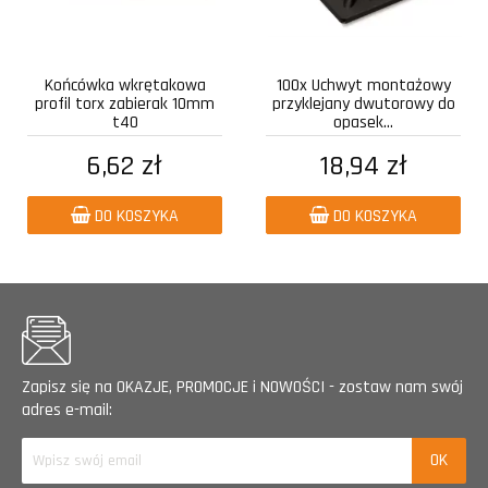
Końcówka wkrętakowa
100x Uchwyt montażowy
profil torx zabierak 10mm
przyklejany dwutorowy do
t40
opasek...
6,62 zł
18,94 zł
DO KOSZYKA
DO KOSZYKA
Zapisz się na OKAZJE, PROMOCJE i NOWOŚCI - zostaw nam swój
adres e-mail: