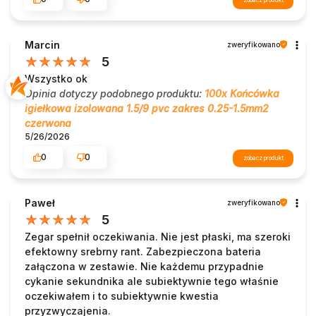
Marcin
zweryfikowano
5
Wszystko ok
Opinia dotyczy podobnego produktu:
100x Końcówka
igiełkowa izolowana 1.5/9 pvc zakres 0.25-1.5mm2
czerwona
5/26/2026
0
0
zobacz produkt
Paweł
zweryfikowano
5
Zegar spełnił oczekiwania. Nie jest płaski, ma szeroki
efektowny srebrny rant. Zabezpieczona bateria
załączona w zestawie. Nie każdemu przypadnie
cykanie sekundnika ale subiektywnie tego właśnie
oczekiwałem i to subiektywnie kwestia
przyzwyczajenia.