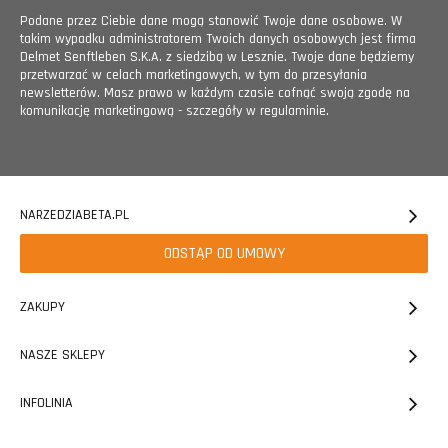
Podane przez Ciebie dane mogą stanowić Twoje dane osobowe. W
takim wypadku administratorem Twoich danych osobowych jest firma
Delmet Senftleben S.K.A. z siedzibą w Lesznie. Twoje dane będziemy
przetwarzać w celach marketingowych, w tym do przesyłania
newsletterów. Masz prawo w każdym czasie cofnąć swoją zgodę na
komunikację marketingową - szczegóły w regulaminie.
NARZEDZIABETA.PL
ODSTĄP OD UMOWY
ZAKUPY
NASZE SKLEPY
INFOLINIA