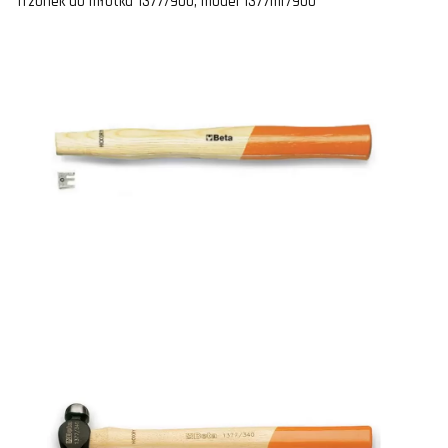
Trzonek do młotka 1377/900, model 1377mr/900