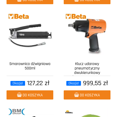
Smarownica dźwigniowa
Klucz udarowy
500ml
pneumatyczny
dwukierunkowy
kompozytowy z...
127,22 zł
999,55 zł
Okazja!
Okazja!
DO KOSZYKA
DO KOSZYKA