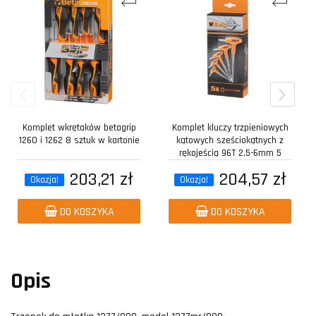
Komplet wkrętaków betagrip
Komplet kluczy trzpieniowych
1260 i 1262 8 sztuk w kartonie
kątowych sześciokątnych z
rękojeścią 96T 2,5-6mm 5
sztuk w...
203,21 zł
204,57 zł
Okazja!
Okazja!
DO KOSZYKA
DO KOSZYKA
Opis