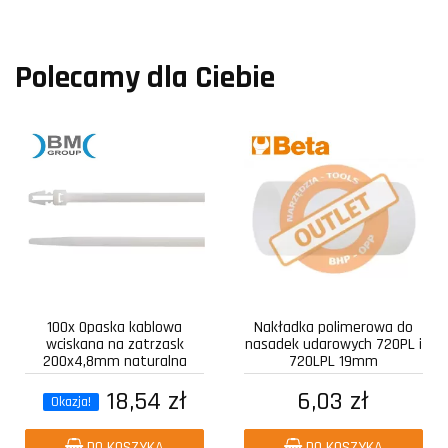
Polecamy dla Ciebie
100x Opaska kablowa
Nakładka polimerowa do
wciskana na zatrzask
nasadek udarowych 720PL i
200x4,8mm naturalna
720LPL 19mm
18,54 zł
6,03 zł
Okazja!
DO KOSZYKA
DO KOSZYKA