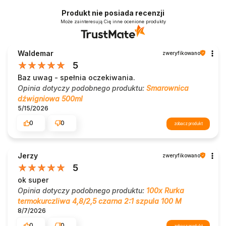
Produkt nie posiada recenzji
Może zainteresują Cię inne ocenione produkty
Waldemar
zweryfikowano
5
Baz uwag - spełnia oczekiwania.
Opinia dotyczy podobnego produktu:
Smarownica
dźwigniowa 500ml
5/15/2026
0
0
zobacz produkt
Jerzy
zweryfikowano
5
ok super
Opinia dotyczy podobnego produktu:
100x Rurka
termokurczliwa 4,8/2,5 czarna 2:1 szpula 100 M
8/7/2026
0
0
zobacz produkt