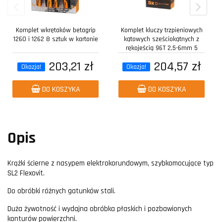
Komplet wkrętaków betagrip
Komplet kluczy trzpieniowych
1260 i 1262 8 sztuk w kartonie
kątowych sześciokątnych z
rękojeścią 96T 2,5-6mm 5
sztuk w...
203,21 zł
204,57 zł
Okazja!
Okazja!
DO KOSZYKA
DO KOSZYKA
Opis
Krążki ścierne z nasypem elektrokorundowym, szybkomocujące typ
SL2 Flexovit.
Do obróbki różnych gatunków stali.
Duża żywotność i wydajna obróbka płaskich i pozbawionych
konturów powierzchni.