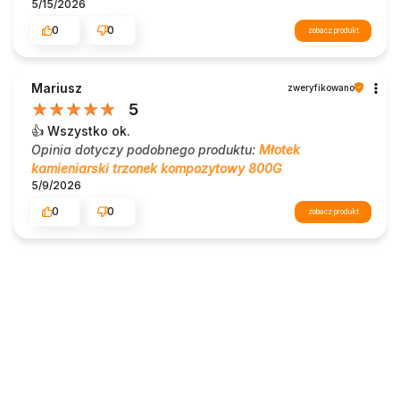
5/15/2026
0
0
zobacz produkt
Mariusz
zweryfikowano
5
👍️ Wszystko ok.
Opinia dotyczy podobnego produktu:
Młotek
kamieniarski trzonek kompozytowy 800G
5/9/2026
0
0
zobacz produkt