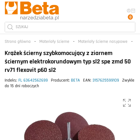
0
Strona główna
Materiały ścierne
Materiały ścierne nasypowe
Kr
Krążek ścierny szybkomocujący z ziarnem
ściernym elektrokorundowym typ sl2 spe zmd 50
rv71 flexovit p60 sl2
Indeks:
FL 63642562699
Producent:
BETA
EAN:
3157625599109
Zwykle
do 15 dni roboczych