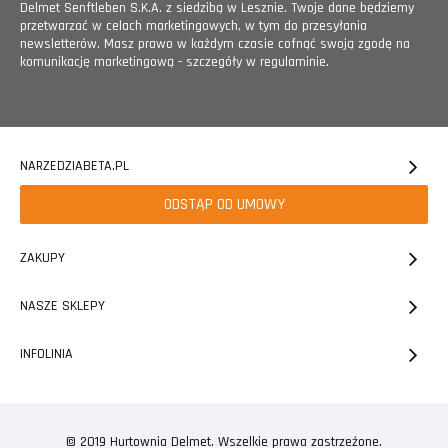
Delmet Senftleben S.K.A. z siedzibą w Lesznie. Twoje dane będziemy
przetwarzać w celach marketingowych, w tym do przesyłania
newsletterów. Masz prawo w każdym czasie cofnąć swoją zgodę na
komunikację marketingową - szczegóły w regulaminie.
NARZEDZIABETA.PL
ODSTĄP OD UMOWY
ZAKUPY
NASZE SKLEPY
INFOLINIA
© 2019 Hurtownia Delmet. Wszelkie prawa zastrzeżone.