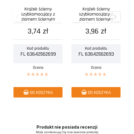
Krążek ścierny
Krążek ścierny
szybkomocujący z
szybkomocujący z
ziarnem ściernym
ziarnem ściernym
elektrokorundowym typ
elektrokorundowym typ
c
sl2 spe zmd 50...
3,74 zł
sl3 spe zmd 50...
3,96 zł
Kod produktu
Kod produktu
FL 63642562699
FL 63642562693
Ocena
Ocena
DO KOSZYKA
DO KOSZYKA
Produkt nie posiada recenzji
Może zainteresują Cię inne ocenione produkty