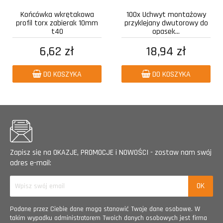
Końcówka wkrętakowa
100x Uchwyt montażowy
profil torx zabierak 10mm
przyklejany dwutorowy do
t40
opasek...
6,62 zł
18,94 zł
DO KOSZYKA
DO KOSZYKA
Zapisz się na OKAZJE, PROMOCJE i NOWOŚCI - zostaw nam swój
adres e-mail:
Podane przez Ciebie dane mogą stanowić Twoje dane osobowe. W
takim wypadku administratorem Twoich danych osobowych jest firma