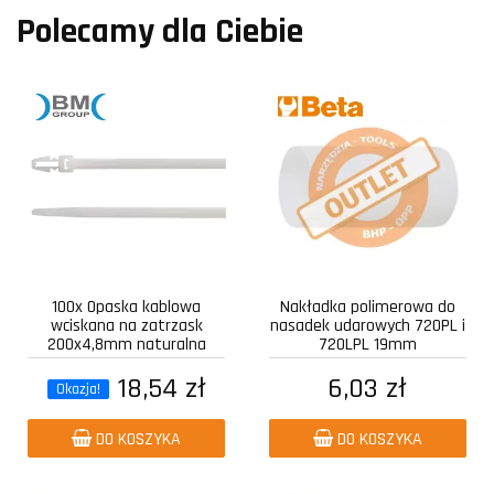
Polecamy dla Ciebie
100x Opaska kablowa
Nakładka polimerowa do
wciskana na zatrzask
nasadek udarowych 720PL i
200x4,8mm naturalna
720LPL 19mm
18,54 zł
6,03 zł
Okazja!
DO KOSZYKA
DO KOSZYKA