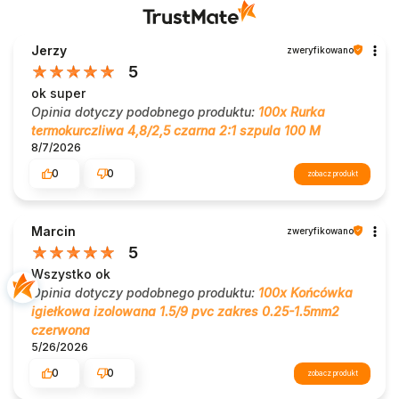
Jerzy
zweryfikowano
5
ok super
Opinia dotyczy podobnego produktu:
100x Rurka
termokurczliwa 4,8/2,5 czarna 2:1 szpula 100 M
8/7/2026
0
0
zobacz produkt
Marcin
zweryfikowano
5
Wszystko ok
Opinia dotyczy podobnego produktu:
100x Końcówka
igiełkowa izolowana 1.5/9 pvc zakres 0.25-1.5mm2
czerwona
5/26/2026
0
0
zobacz produkt