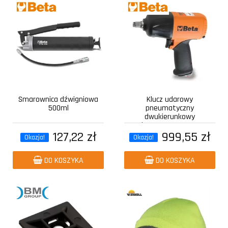
Smarownica dźwigniowa
Klucz udarowy
500ml
pneumatyczny
dwukierunkowy
kompozytowy z...
127,22 zł
999,55 zł
Okazja!
Okazja!
DO KOSZYKA
DO KOSZYKA