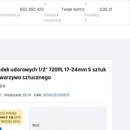
603 450 420
Twoje konto
0,00 zł
/
edziabeta.pl
Zaloguj
Produkty:
Zarejestruj
0
dek udarowych 1/2" 720PL 17-24mm 5 sztuk
tworzywa sztucznego
0.0
5
Producent:
BETA
EAN:
8014230785875
cji znikają
iesz się
jeśli
 lepszej ceny.
Ilość