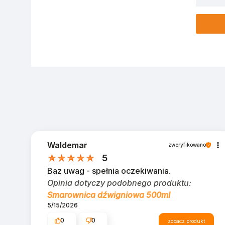
Waldemar
zweryfikowano
5
Baz uwag - spełnia oczekiwania.
Opinia dotyczy podobnego produktu:
Smarownica dźwigniowa 500ml
5/15/2026
0
0
zobacz produkt