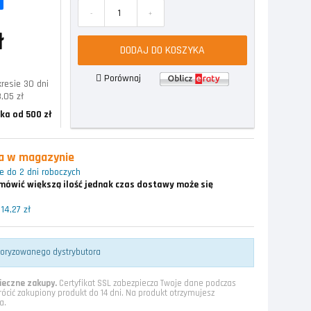
-
+
ł
DODAJ DO KOSZYKA
Porównaj
resie 30 dni
,05 zł
ka od 500 zł
ka w magazynie
 do 2 dni roboczych
ówić większą ilość jednak czas dostawy może się
14,27 zł
toryzowanego dystrybutora
eczne zakupy.
Certyfikat SSL zabezpiecza Twoje dane podczas
rócić zakupiony produkt do 14 dni. Na produkt otrzymujesz
a.