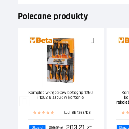
Polecane produkty
Komplet wkrętaków betagrip 1260
Kom
i 1262 8 sztuk w kartonie
ką
rękoje
kod: BE 1263/D8
203,21 zł
Okazja!
258,31 zł
Okazja