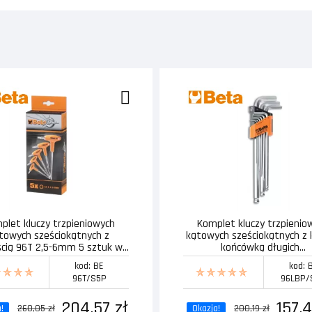
plet kluczy trzpieniowych
Komplet kluczy trzpienio
towych sześciokątnych z
kątowych sześciokątnych z 
ścią 96T 2,5-6mm 5 sztuk w...
końcówką długich...
kod: BE
kod: 
96T/S5P
96LBP/
204,57 zł
157,4
!
260,05 zł
Okazja!
200,19 zł