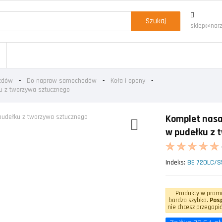
Szukaj
sklep@narz
azdów
Do napraw samochodów
Koła i opony
u z tworzywa sztucznego
Komplet nasa
w pudełku z 
Indeks:
BE 720LC/S
Produkty w promo
bardzo szybko.
Posp
nie chcesz przegapić