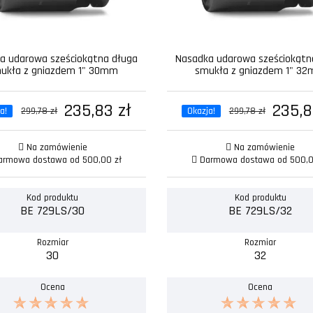
a udarowa sześciokątna długa
Nasadka udarowa sześciokątn
ukła z gniazdem 1" 30mm
smukła z gniazdem 1" 3
235,83 zł
235,8
a!
299,78 zł
Okazja!
299,78 zł
Na zamówienie
Na zamówienie
rmowa dostawa od 500,00 zł
Darmowa dostawa od 500,0
Kod produktu
Kod produktu
BE 729LS/30
BE 729LS/32
Rozmiar
Rozmiar
30
32
Ocena
Ocena