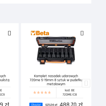
wych
Komplet nasadek udarowych
T
kulistą
720me 5-19mm 8 sztuk w pudełku
metalowym
BE
kod: BE
SC9
720ME/C8
9 zł
488,70 zł
Okazja!
621,24 zł