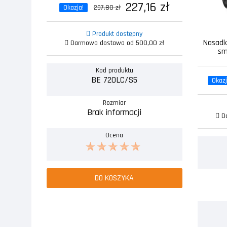
227,16 zł
Okazja!
297,80 zł
Produkt dostępny
Nasadk
Darmowa dostawa od 500,00 zł
sm
Kod produktu
BE 720LC/S5
Okazj
Rozmiar
Brak informacji
Da
Ocena
DO KOSZYKA