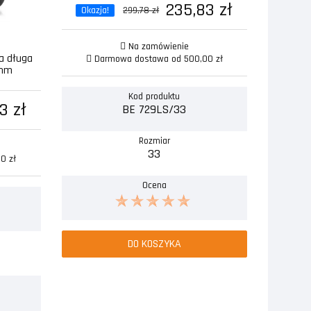
235,83 zł
Okazja!
299,78 zł
Na zamówienie
a długa
Darmowa dostawa od 500,00 zł
2mm
Kod produktu
3 zł
BE 729LS/33
Rozmiar
33
0 zł
Ocena
DO KOSZYKA