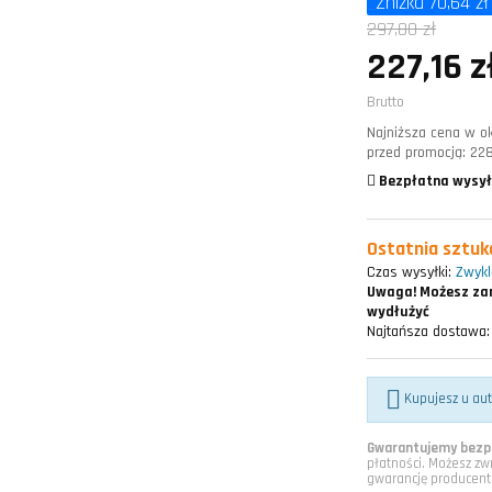
Zniżka 70,64 zł
297,80 zł
227,16 z
Brutto
Najniższa cena w ok
przed promocją:
228
Bezpłatna wysył
Ostatnia sztu
Czas wysyłki:
Zwykle
Uwaga!
Możesz zam
wydłużyć
Najtańsza dostawa:

Kupujesz u au
Gwarantujemy bezpi
płatności. Możesz zw
gwarancję producent