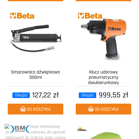
Smarownica dźwigniowa
Klucz udarowy
500ml
pneumatyczny
dwukierunkowy
kompozytowy z...
127,22 zł
999,55 zł
Okazja!
Okazja!
DO KOSZYKA
DO KOSZYKA