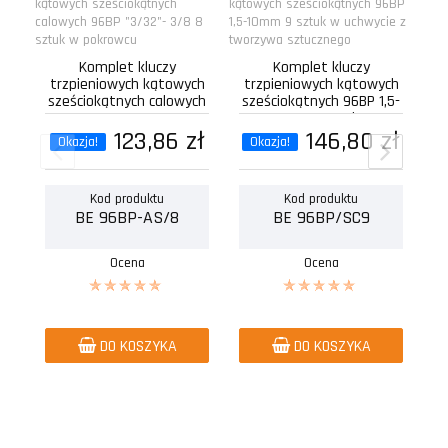
Komplet kluczy
Komplet kluczy
trzpieniowych kątowych
trzpieniowych kątowych
t
sześciokątnych calowych
sześciokątnych 96BP 1,5-
s
96BP "3/32"- 3/8 8
10mm 9 sztuk w
k
sztuk...
123,86 zł
uchwycie z...
146,80 zł
Okazja!
Okazja!
Kod produktu
Kod produktu
BE 96BP-AS/8
BE 96BP/SC9
Ocena
Ocena
DO KOSZYKA
DO KOSZYKA