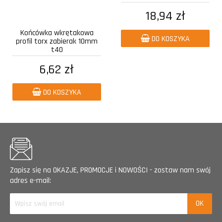
18,94 zł
Końcówka wkrętakowa
DO KOSZYKA
profil torx zabierak 10mm
t40
6,62 zł
DO KOSZYKA
Zapisz się na OKAZJE, PROMOCJE i NOWOŚCI - zostaw nam swój
adres e-mail: