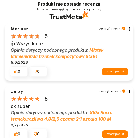
Produkt nie posiada recenzji
Może zainteresują Cię inne ocenione produkty
Mariusz
zweryfikowano
5
👍️ Wszystko ok.
Opinia dotyczy podobnego produktu:
Młotek
kamieniarski trzonek kompozytowy 800G
5/9/2026
0
0
zobacz produkt
Jerzy
zweryfikowano
5
ok super
Opinia dotyczy podobnego produktu:
100x Rurka
termokurczliwa 4,8/2,5 czarna 2:1 szpula 100 M
8/7/2026
0
0
zobacz produkt