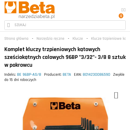
0
Strona główna
Narzędzia ręczne
Klucze
Klucze trzpieniowe kąt
Komplet kluczy trzpieniowych kątowych
sześciokątnych calowych 96BP "3/32"- 3/8 8 sztuk
w pokrowcu
Indeks:
BE 96BP-AS/8
Producent:
BETA
EAN:
8014230086590
Zwykle
do 15 dni roboczych