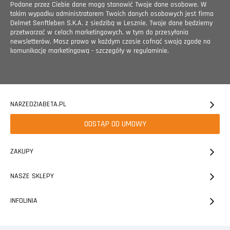
Podane przez Ciebie dane mogą stanowić Twoje dane osobowe. W
takim wypadku administratorem Twoich danych osobowych jest firma
Delmet Senftleben S.K.A. z siedzibą w Lesznie. Twoje dane będziemy
przetwarzać w celach marketingowych, w tym do przesyłania
newsletterów. Masz prawo w każdym czasie cofnąć swoją zgodę na
komunikację marketingową - szczegóły w regulaminie.
NARZEDZIABETA.PL
ODSTĄP OD UMOWY
ZAKUPY
NASZE SKLEPY
INFOLINIA