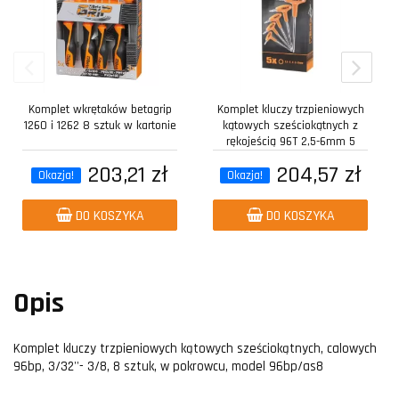
Komplet wkrętaków betagrip
Komplet kluczy trzpieniowych
1260 i 1262 8 sztuk w kartonie
kątowych sześciokątnych z
rękojeścią 96T 2,5-6mm 5
sztuk w...
203,21 zł
204,57 zł
Okazja!
Okazja!
DO KOSZYKA
DO KOSZYKA
Opis
Komplet kluczy trzpieniowych kątowych sześciokątnych, calowych
96bp, 3/32''- 3/8, 8 sztuk, w pokrowcu, model 96bp/as8