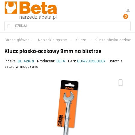
0
Strona główna
Narzędzia ręczne
Klucze
Klucze płasko-oczkowe
Klucz płasko-oczkowy 9mm na blistrze
Indeks:
BE 42K/9
Producent:
BETA
EAN:
8014230560007
Ostatnie
sztuki w magazynie