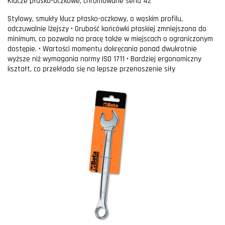
Klucze płasko-oczkowe, chromowane seria 42
Stylowy, smukły klucz płasko-oczkowy, o wąskim profilu,
odczuwalnie lżejszy • Grubość końcówki płaskiej zmniejszona do
minimum, co pozwala na pracę także w miejscach o ograniczonym
dostępie. • Wartości momentu dokręcania ponad dwukrotnie
wyższe niż wymagania normy ISO 1711 • Bardziej ergonomiczny
kształt, co przekłada się na lepsze przenoszenie siły