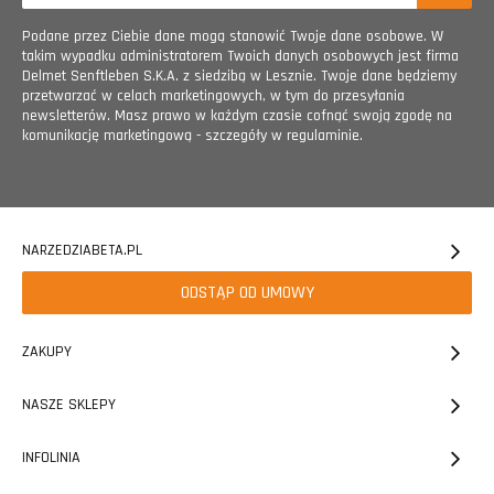
Podane przez Ciebie dane mogą stanowić Twoje dane osobowe. W
takim wypadku administratorem Twoich danych osobowych jest firma
Delmet Senftleben S.K.A. z siedzibą w Lesznie. Twoje dane będziemy
przetwarzać w celach marketingowych, w tym do przesyłania
newsletterów. Masz prawo w każdym czasie cofnąć swoją zgodę na
komunikację marketingową - szczegóły w regulaminie.
NARZEDZIABETA.PL
ODSTĄP OD UMOWY
ZAKUPY
NASZE SKLEPY
INFOLINIA