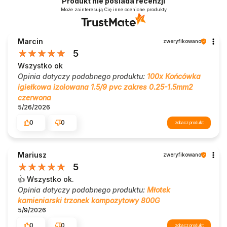
Produkt nie posiada recenzji
Może zainteresują Cię inne ocenione produkty
Marcin
zweryfikowano
5
Wszystko ok
Opinia dotyczy podobnego produktu:
100x Końcówka
igiełkowa izolowana 1.5/9 pvc zakres 0.25-1.5mm2
czerwona
5/26/2026
0
0
zobacz produkt
Mariusz
zweryfikowano
5
👍️ Wszystko ok.
Opinia dotyczy podobnego produktu:
Młotek
kamieniarski trzonek kompozytowy 800G
5/9/2026
0
0
zobacz produkt