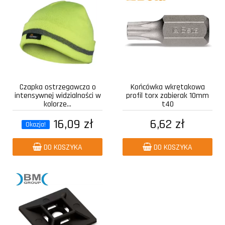
Czapka ostrzegawcza o
Końcówka wkrętakowa
intensywnej widzialności w
profil torx zabierak 10mm
kolorze...
t40
16,09 zł
6,62 zł
Okazja!
DO KOSZYKA
DO KOSZYKA