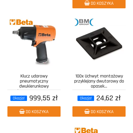
DO KOSZYKA
Klucz udarowy
100x Uchwyt montażowy
pneumatyczny
przyklejany dwutorowy do
dwukierunkowy
opasek...
kompozytowy z...
999,55 zł
24,62 zł
Okazja!
Okazja!
DO KOSZYKA
DO KOSZYKA