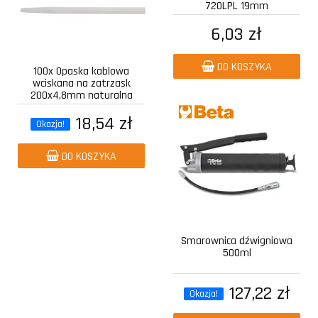
720LPL 19mm
6,03 zł
DO KOSZYKA
100x Opaska kablowa
wciskana na zatrzask
200x4,8mm naturalna
18,54 zł
Okazja!
DO KOSZYKA
Smarownica dźwigniowa
500ml
127,22 zł
Okazja!