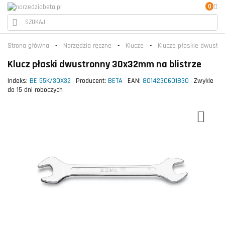
0
Strona główna
Narzędzia ręczne
Klucze
Klucze płaskie dwustro
Klucz płaski dwustronny 30x32mm na blistrze
Indeks:
BE 55K/30X32
Producent:
BETA
EAN:
8014230601830
Zwykle
do 15 dni roboczych