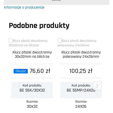
Informacje o producencie
Podobne produkty
Klucz płaski dwustronny
Klucz płaski dwustronny
K
30x32mm na blistrze
polerowany 24x26mm
76,60 zł
100,25 zł
Okazja!
Kod produktu
Kod produktu
BE 55K/30X32
BE 55MP/24X26
Rozmiar
Rozmiar
30x32
24X26