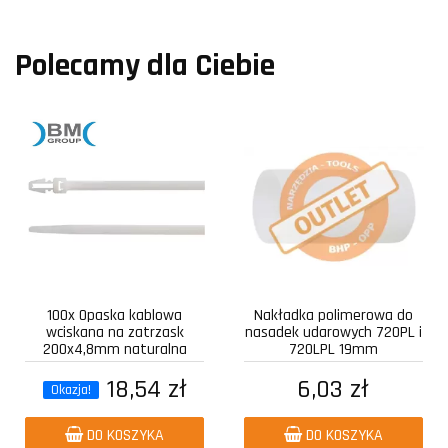
Polecamy dla Ciebie
100x Opaska kablowa
Nakładka polimerowa do
wciskana na zatrzask
nasadek udarowych 720PL i
200x4,8mm naturalna
720LPL 19mm
18,54 zł
6,03 zł
Okazja!
DO KOSZYKA
DO KOSZYKA