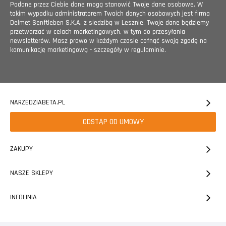
Podane przez Ciebie dane mogą stanowić Twoje dane osobowe. W
takim wypadku administratorem Twoich danych osobowych jest firma
Delmet Senftleben S.K.A. z siedzibą w Lesznie. Twoje dane będziemy
przetwarzać w celach marketingowych, w tym do przesyłania
newsletterów. Masz prawo w każdym czasie cofnąć swoją zgodę na
komunikację marketingową - szczegóły w regulaminie.
NARZEDZIABETA.PL
ODSTĄP OD UMOWY
ZAKUPY
NASZE SKLEPY
INFOLINIA