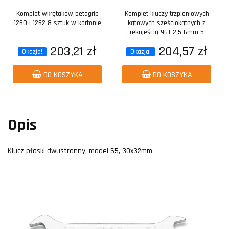
Komplet wkrętaków betagrip
Komplet kluczy trzpieniowych
1260 i 1262 8 sztuk w kartonie
kątowych sześciokątnych z
rękojeścią 96T 2,5-6mm 5
sztuk w...
203,21 zł
204,57 zł
Okazja!
Okazja!
DO KOSZYKA
DO KOSZYKA
Opis
Klucz płaski dwustronny, model 55, 30x32mm