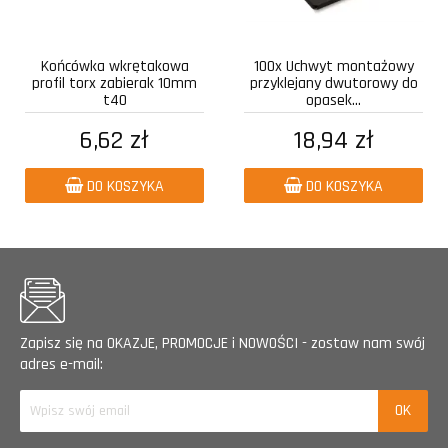
Końcówka wkrętakowa
100x Uchwyt montażowy
profil torx zabierak 10mm
przyklejany dwutorowy do
t40
opasek...
6,62 zł
18,94 zł
DO KOSZYKA
DO KOSZYKA
Zapisz się na OKAZJE, PROMOCJE i NOWOŚCI - zostaw nam swój
adres e-mail: