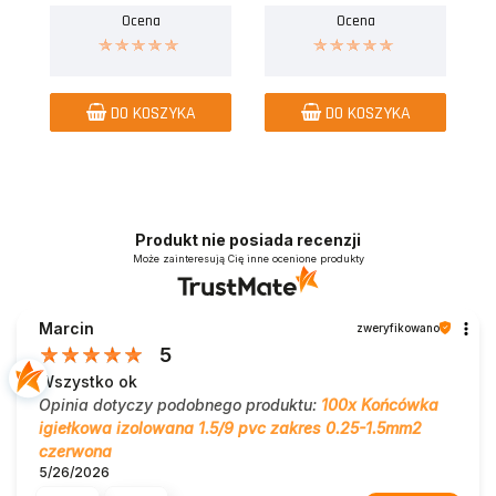
Ocena
Ocena
DO KOSZYKA
DO KOSZYKA
Produkt nie posiada recenzji
Może zainteresują Cię inne ocenione produkty
Marcin
zweryfikowano
5
Wszystko ok
Opinia dotyczy podobnego produktu:
100x Końcówka
igiełkowa izolowana 1.5/9 pvc zakres 0.25-1.5mm2
czerwona
5/26/2026