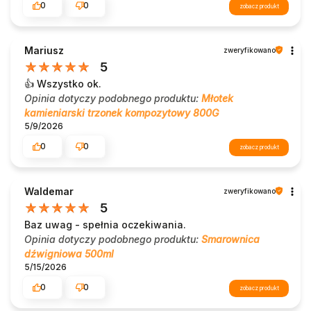
0
0
zobacz produkt
Mariusz
zweryfikowano
5
👍️ Wszystko ok.
Opinia dotyczy podobnego produktu:
Młotek
kamieniarski trzonek kompozytowy 800G
5/9/2026
0
0
zobacz produkt
Waldemar
zweryfikowano
5
Baz uwag - spełnia oczekiwania.
Opinia dotyczy podobnego produktu:
Smarownica
dźwigniowa 500ml
5/15/2026
0
0
zobacz produkt