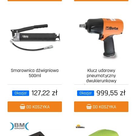
Smarownica dźwigniowa
Klucz udarowy
500ml
pneumatyczny
dwukierunkowy
kompozytowy z...
127,22 zł
999,55 zł
Okazja!
Okazja!
DO KOSZYKA
DO KOSZYKA