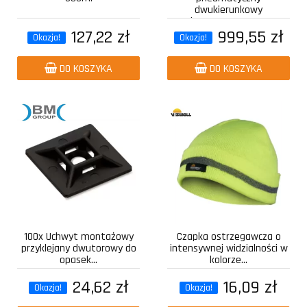
dwukierunkowy
kompozytowy z...
127,22 zł
999,55 zł
Okazja!
Okazja!
DO KOSZYKA
DO KOSZYKA
100x Uchwyt montażowy
Czapka ostrzegawcza o
przyklejany dwutorowy do
intensywnej widzialności w
opasek...
kolorze...
24,62 zł
16,09 zł
Okazja!
Okazja!