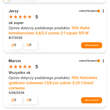
Jerzy
zweryfikowano
5
ok super
Opinia dotyczy podobnego produktu:
100x Rurka
termokurczliwa 4,8/2,5 czarna 2:1 szpula 100 M
8/7/2026
0
0
zobacz produkt
Marcin
zweryfikowano
5
Wszystko ok
Opinia dotyczy podobnego produktu:
100x Końcówka
igiełkowa izolowana 1.5/9 pvc zakres 0.25-1.5mm2
czerwona
5/26/2026
0
0
zobacz produkt