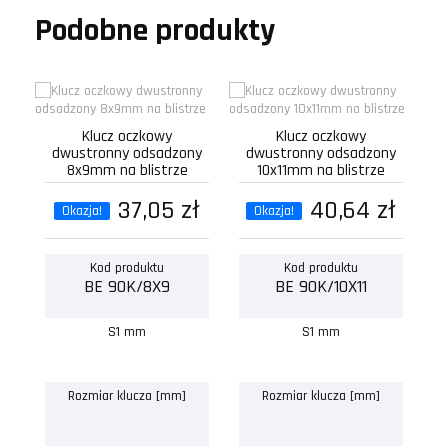
Podobne produkty
Klucz oczkowy
Klucz oczkowy
dwustronny odsadzony
dwustronny odsadzony
d
8x9mm na blistrze
10x11mm na blistrze
37,05 zł
40,64 zł
Okazja!
Okazja!
Kod produktu
Kod produktu
BE 90K/8X9
BE 90K/10X11
S1 mm
S1 mm
Rozmiar klucza [mm]
Rozmiar klucza [mm]