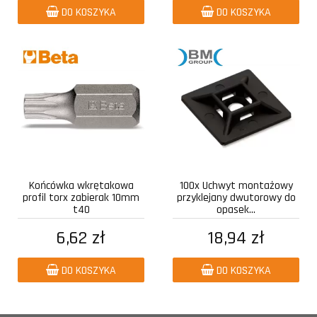
DO KOSZYKA
DO KOSZYKA
Końcówka wkrętakowa
100x Uchwyt montażowy
profil torx zabierak 10mm
przyklejany dwutorowy do
t40
opasek...
6,62 zł
18,94 zł
DO KOSZYKA
DO KOSZYKA