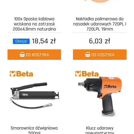
100x Opaska kablowa
Nakładka polimerowa do
wciskana na zatrzask
nasadek udarowych 720PL i
200x4,8mm naturalna
720LPL 19mm
18,54 zł
6,03 zł
Okazja!
DO KOSZYKA
DO KOSZYKA
Smarownica dźwigniowa
Klucz udarowy
500ml
pneumatyczny