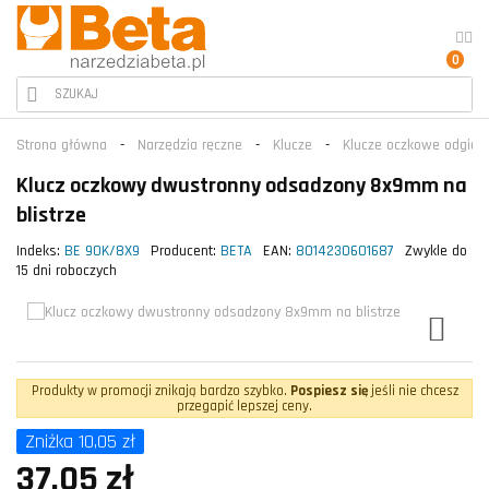
0
Strona główna
Narzędzia ręczne
Klucze
Klucze oczkowe odgięt
Klucz oczkowy dwustronny odsadzony 8x9mm na
blistrze
Indeks:
BE 90K/8X9
Producent:
BETA
EAN:
8014230601687
Zwykle do
15 dni roboczych
Produkty w promocji znikają bardzo szybko.
Pospiesz się
jeśli nie chcesz
przegapić lepszej ceny.
Zniżka 10,05 zł
37,05 zł