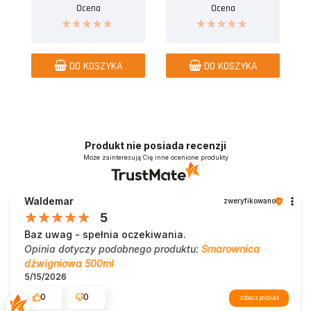
Ocena
Ocena
DO KOSZYKA
DO KOSZYKA
Produkt nie posiada recenzji
Może zainteresują Cię inne ocenione produkty
Waldemar
zweryfikowano
5
Baz uwag - spełnia oczekiwania.
Opinia dotyczy podobnego produktu:
Smarownica
dźwigniowa 500ml
5/15/2026
0
0
zobacz produkt