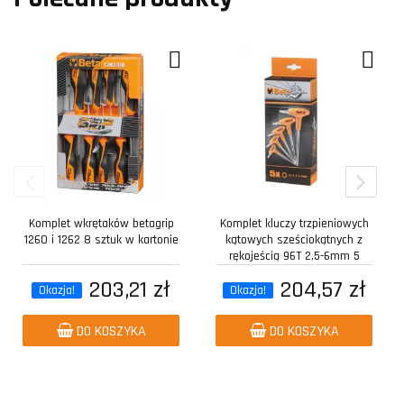
Komplet wkrętaków betagrip
Komplet kluczy trzpieniowych
1260 i 1262 8 sztuk w kartonie
kątowych sześciokątnych z
rękojeścią 96T 2,5-6mm 5
sztuk w...
203,21 zł
204,57 zł
Okazja!
Okazja!
DO KOSZYKA
DO KOSZYKA