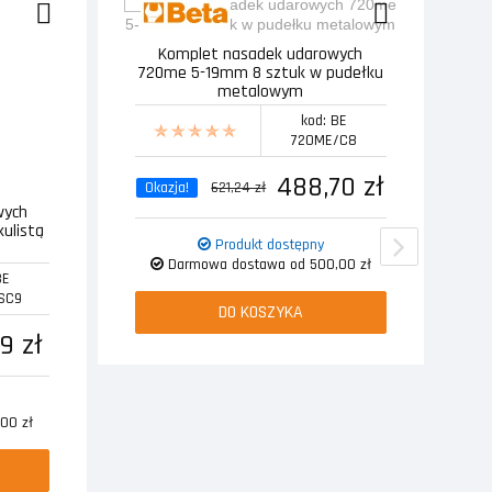
Komplet nasadek udarowych
T
720me 5-19mm 8 sztuk w pudełku
metalowym
kod: BE
720ME/C8
488,70 zł
Okazja!
621,24 zł
wych
kulistą
Produkt dostępny
Darmowa dostawa od 500,00 zł
BE
SC9
DO KOSZYKA
9 zł
00 zł