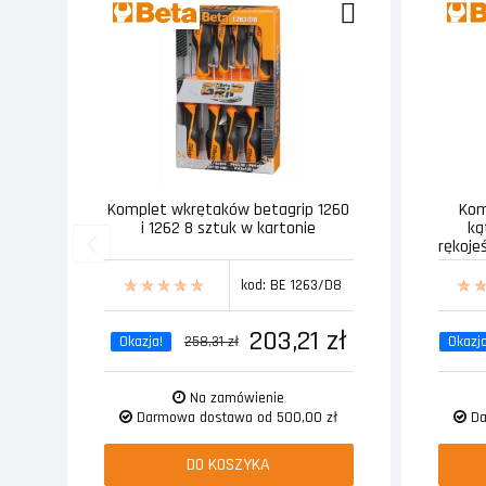
Komplet wkrętaków betagrip 1260
Kom
i 1262 8 sztuk w kartonie
ką
rękoje
kod: BE 1263/D8
203,21 zł
Okazja!
258,31 zł
Okazja
Na zamówienie
Darmowa dostawa od 500,00 zł
Da
DO KOSZYKA