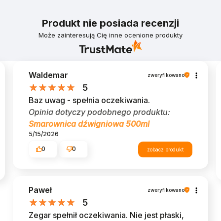
Produkt nie posiada recenzji
Może zainteresują Cię inne ocenione produkty
Waldemar
zweryfikowano
5
Baz uwag - spełnia oczekiwania.
Opinia dotyczy podobnego produktu:
Smarownica dźwigniowa 500ml
5/15/2026
0
0
zobacz produkt
Paweł
zweryfikowano
5
Zegar spełnił oczekiwania. Nie jest płaski,