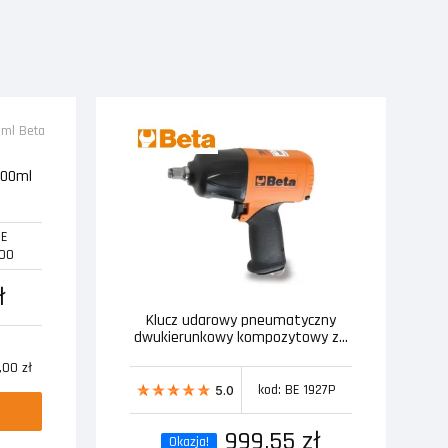
500ml
BE
500
ł
Klucz udarowy pneumatyczny
dwukierunkowy kompozytowy z...
00 zł
kod: BE 1927P
5.0
999,55 zł
Okazja!