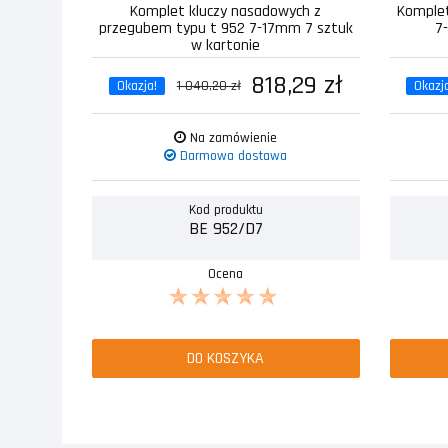
Komplet kluczy nasadowych z
Komplet
przegubem typu t 952 7-17mm 7 sztuk
7
w kartonie
818,29 zł
Okazja!
1 040,20 zł
Okazj
Na zamówienie
Darmowa dostawa
Kod produktu
BE 952/D7
Ocena
DO KOSZYKA