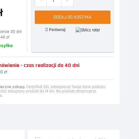
-
+
ł
DODAJ DO KOSZYKA
Porównaj
resie 30 dni
,49 zł
ysyłka
wienie - czas realizacji do 40 dni
0 zł
eczne zakupy.
Certyfikat SSL zabezpiecza Twoje dane podczas
rócić zakupiony produkt do 14 dni. Na produkt otrzymujesz
a.