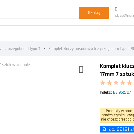
Szukaj
sklep@narz
e z przegubem i typu T
Komplet kluczy nasadowych z przegubem typu t 95
Komplet kluc
17mm 7 sztuk
Indeks:
BE 952/D7
Produkty w promo
bardzo szybko.
Posp
nie chcesz przegapić
Zniżka 221,91 zł