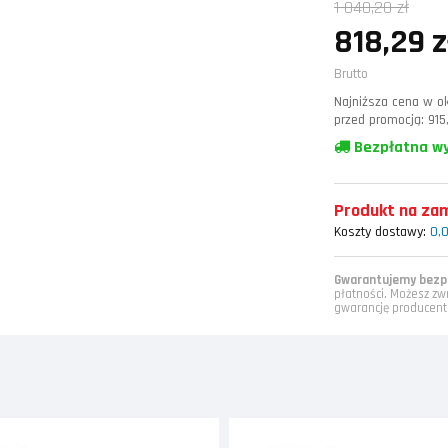
1 040,20 zł
818,29 z
Brutto
Najniższa cena w ok
przed promocją:
915
Bezpłatna w
Produkt na zamó
Koszty dostawy:
0,0
Gwarantujemy bezpi
płatności. Możesz zw
gwarancję producent