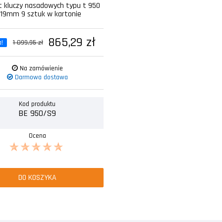
 kluczy nasadowych typu t 950
-19mm 9 sztuk w kartonie
865,29 zł
a!
1 099,95 zł
Na zamówienie
Darmowa dostawa
Kod produktu
BE 950/S9
Ocena
DO KOSZYKA