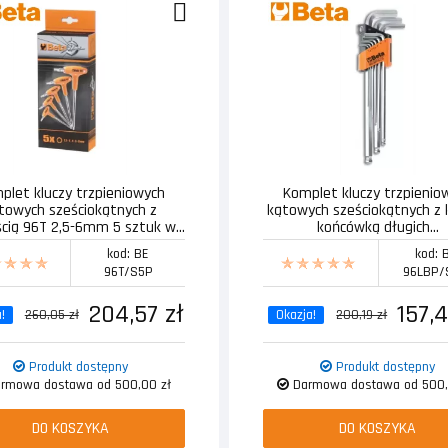
plet kluczy trzpieniowych
Komplet kluczy trzpienio
towych sześciokątnych z
kątowych sześciokątnych z 
ścią 96T 2,5-6mm 5 sztuk w...
końcówką długich...
kod: BE
kod: 
96T/S5P
96LBP/
204,57 zł
157,4
!
260,05 zł
Okazja!
200,19 zł
Produkt dostępny
Produkt dostępny
rmowa dostawa od 500,00 zł
Darmowa dostawa od 500,
DO KOSZYKA
DO KOSZYKA