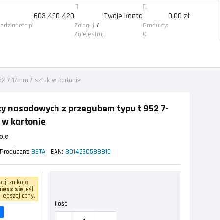
603 450 420
Twoje konto
0,00 zł
/
edziabeta.pl
Zaloguj
Produkty:
Zarejestruj
0
2 7-17mm 7 sztuk w kartonie
zy nasadowych z przegubem typu t 952 7-
 w kartonie
0.0
Producent:
BETA
EAN:
8014230588810
cji znikają
iesz się
jeśli
 lepszej ceny.
Ilość