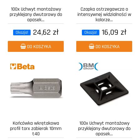
100x Uchwyt montażowy
Czapka ostrzegawcza o
przyklejany dwutorowy do
intensywnej widzialności w
opasek...
kolorze...
24,62 zł
16,09 zł
Okazja!
Okazja!
DO KOSZYKA
DO KOSZYKA
Końcówka wkrętakowa
100x Uchwyt montażowy
profil torx zabierak 10mm
przyklejany dwutorowy do
t40
opasek...