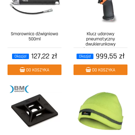
Smarownica dźwigniowa
Klucz udarowy
500ml
pneumatyczny
dwukierunkowy
kompozytowy z...
127,22 zł
999,55 zł
Okazja!
Okazja!
DO KOSZYKA
DO KOSZYKA