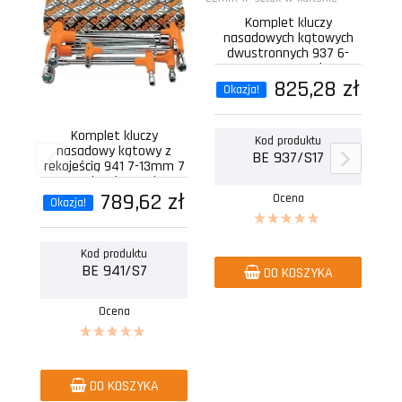
Komplet kluczy
Ko
nasadowych kątowych
dwustronnych 937 6-
22mm 17 sztuk w
kartonie
825,28 zł
Okazja!
Komplet kluczy
Kod produktu
nasadowy kątowy z
BE 937/S17
rekojeścią 941 7-13mm 7
sztuk w kartonie
789,62 zł
Ocena
Okazja!
Kod produktu
BE 941/S7
DO KOSZYKA
Ocena
DO KOSZYKA