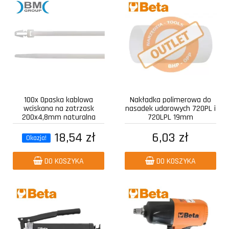
100x Opaska kablowa
Nakładka polimerowa do
wciskana na zatrzask
nasadek udarowych 720PL i
200x4,8mm naturalna
720LPL 19mm
18,54 zł
6,03 zł
Okazja!
DO KOSZYKA
DO KOSZYKA