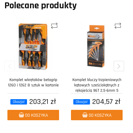
Polecane produkty
Komplet wkrętaków betagrip
Komplet kluczy trzpieniowych
1260 i 1262 8 sztuk w kartonie
kątowych sześciokątnych z
rękojeścią 96T 2,5-6mm 5
sztuk w...
203,21 zł
204,57 zł
Okazja!
Okazja!
DO KOSZYKA
DO KOSZYKA