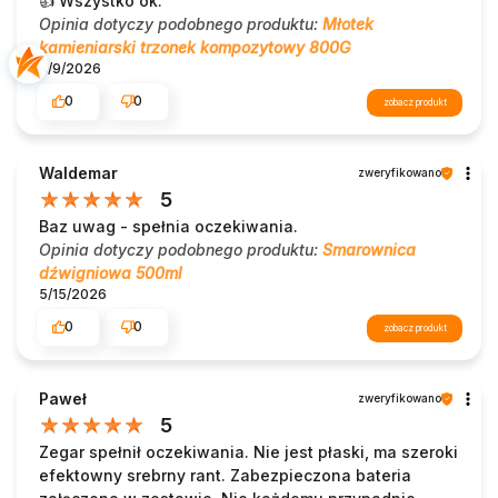
👍️ Wszystko ok.
Opinia dotyczy podobnego produktu:
Młotek
kamieniarski trzonek kompozytowy 800G
5/9/2026
0
0
zobacz produkt
Waldemar
zweryfikowano
5
Baz uwag - spełnia oczekiwania.
Opinia dotyczy podobnego produktu:
Smarownica
dźwigniowa 500ml
5/15/2026
0
0
zobacz produkt
Paweł
zweryfikowano
5
Zegar spełnił oczekiwania. Nie jest płaski, ma szeroki
efektowny srebrny rant. Zabezpieczona bateria