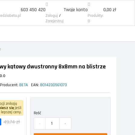
603 450 420
Twoje konto
0,00 zł
/
edziabeta.pl
Zaloguj
Produkty:
Zarejestruj
0
e
wy kątowy dwustronny 8x8mm na blistrze
0.0
Producent:
BETA
EAN:
8014230561073
cji znikają
iesz się
jeśli
 lepszej ceny.
Ilość
49,74 zł
-
+