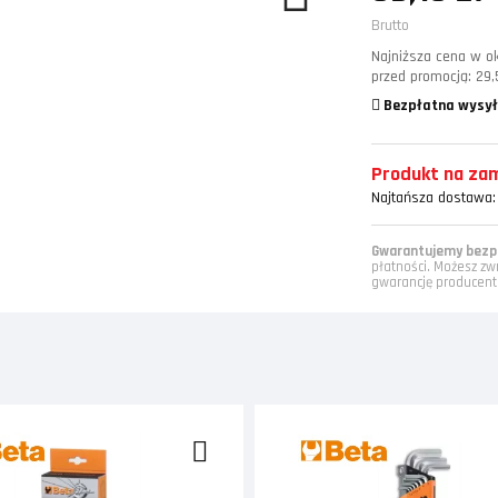
Brutto
Najniższa cena w ok
przed promocją:
29,
Bezpłatna wysył
Produkt na zamó
Najtańsza dostawa:
Gwarantujemy bezpi
płatności. Możesz zw
gwarancję producent