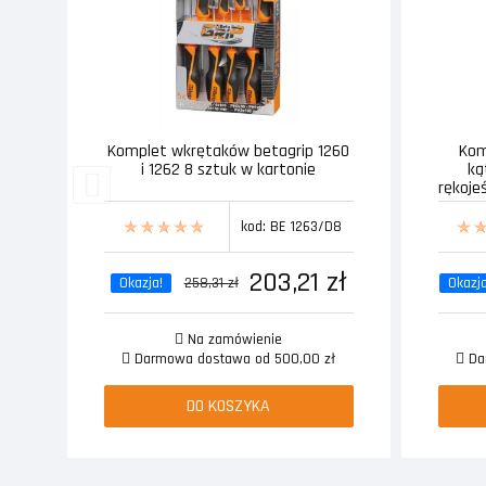
Komplet wkrętaków betagrip 1260
Kom
i 1262 8 sztuk w kartonie
ką
rękoje
kod: BE 1263/D8
203,21 zł
Okazja!
258,31 zł
Okazja
Na zamówienie
Darmowa dostawa od 500,00 zł
Dar
DO KOSZYKA