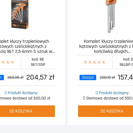
plet kluczy trzpieniowych
Komplet kluczy trzpienio
towych sześciokątnych z
kątowych sześciokątnych z 
ścią 96T 2,5-6mm 5 sztuk w...
końcówką długich...
kod: BE
kod: 
96T/S5P
96LBP/
204,57 zł
157,4
!
260,05 zł
Okazja!
200,19 zł
Produkt dostępny
Produkt dostępny
mowa dostawa od 500,00 zł
Darmowa dostawa od 500,
DO KOSZYKA
DO KOSZYKA