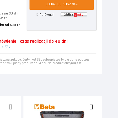
DODAJ DO KOSZYKA
resie 30 dni
Porównaj
52 zł
ka od 500 zł
wienie - czas realizacji do 40 dni
14,27 zł
eczne zakupy.
Certyfikat SSL zabezpiecza Twoje dane podczas
rócić zakupiony produkt do 14 dni. Na produkt otrzymujesz
a.