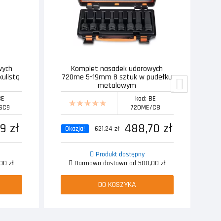
wych
Komplet nasadek udarowych
T
kulistą
720me 5-19mm 8 sztuk w pudełku
metalowym
BE
kod: BE
SC9
720ME/C8
9 zł
488,70 zł
Okazja!
621,24 zł
Produkt dostępny
00 zł
Darmowa dostawa od 500,00 zł
DO KOSZYKA