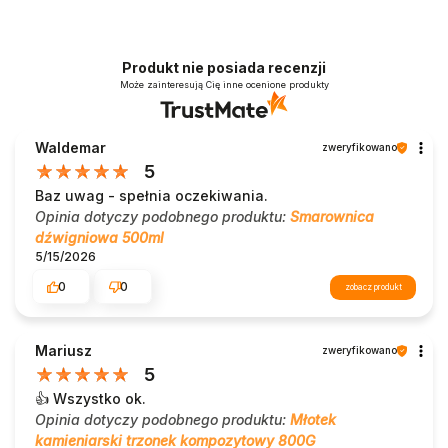
Produkt nie posiada recenzji
Może zainteresują Cię inne ocenione produkty
Waldemar
zweryfikowano
5
Baz uwag - spełnia oczekiwania.
Opinia dotyczy podobnego produktu:
Smarownica
dźwigniowa 500ml
5/15/2026
0
0
zobacz produkt
Mariusz
zweryfikowano
5
👍️ Wszystko ok.
Opinia dotyczy podobnego produktu:
Młotek
kamieniarski trzonek kompozytowy 800G