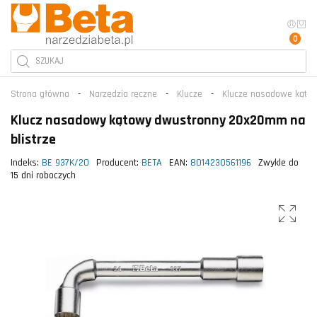
0
Strona główna
Narzędzia ręczne
Klucze
Klucze nasadowe kątow
Klucz nasadowy kątowy dwustronny 20x20mm na
blistrze
Indeks:
BE 937K/20
Producent:
BETA
EAN:
8014230561196
Zwykle do
15 dni roboczych