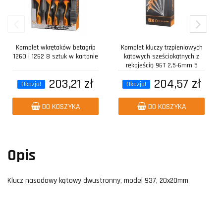
Komplet wkrętaków betagrip
Komplet kluczy trzpieniowych
1260 i 1262 8 sztuk w kartonie
kątowych sześciokątnych z
rękojeścią 96T 2,5-6mm 5
sztuk w...
203,21 zł
204,57 zł
Okazja!
Okazja!
DO KOSZYKA
DO KOSZYKA
Opis
Klucz nasadowy kątowy dwustronny, model 937, 20x20mm