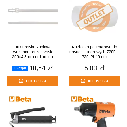
100x Opaska kablowa
Nakładka polimerowa do
wciskana na zatrzask
nasadek udarowych 720PL i
200x4,8mm naturalna
720LPL 19mm
18,54 zł
6,03 zł
Okazja!
DO KOSZYKA
DO KOSZYKA