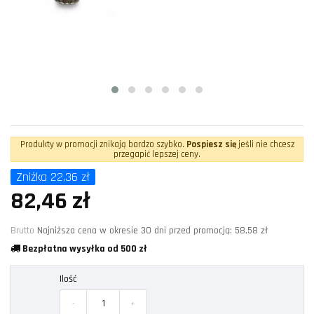
Produkty w promocji znikają bardzo szybko.
Pospiesz się
jeśli nie chcesz
przegapić lepszej ceny.
Zniżka 22,36 zł
82,46 zł
Brutto
Najniższa cena w okresie 30 dni przed promocją:
58,58 zł
Bezpłatna wysyłka od 500 zł
Ilość
-
+