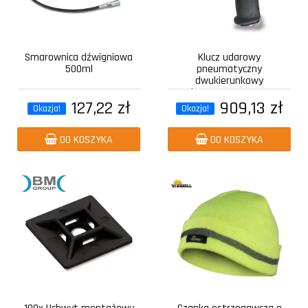
Smarownica dźwigniowa
Klucz udarowy
500ml
pneumatyczny
dwukierunkowy
kompozytowy z...
127,22 zł
909,13 zł
Okazja!
Okazja!
DO KOSZYKA
DO KOSZYKA