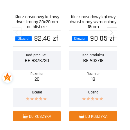
Klucz nasadowy kątowy
Klucz nasadowy kątowy
Kl
dwustronny 20x20mm
dwustronny wzmocniony
na blistrze
18mm
82,46 zł
90,05 zł
Okazja!
Okazja!
Kod produktu
Kod produktu
BE 937K/20
BE 932/18
Rozmiar
Rozmiar
20
18
Ocena
Ocena
DO KOSZYKA
DO KOSZYKA