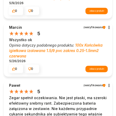
5/9/2026
0
0
zobacz produkt
Marcin
zweryfikowano
5
Wszystko ok
Opinia dotyczy podobnego produktu:
100x Końcówka
igiełkowa izolowana 1.5/9 pvc zakres 0.25-1.5mm2
czerwona
5/26/2026
0
0
zobacz produkt
Paweł
zweryfikowano
5
Zegar spełnił oczekiwania. Nie jest płaski, ma szeroki
efektowny srebrny rant. Zabezpieczona bateria
załączona w zestawie. Nie każdemu przypadnie
cykanie sekundnika ale subiektywnie tego właśnie