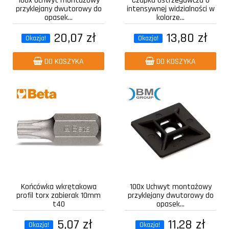
100x Uchwyt montażowy
Czapka ostrzegawcza o
przyklejany dwutorowy do
intensywnej widzialności w
opasek...
kolorze...
20,07 zł
13,80 zł
Okazja!
Okazja!
DO KOSZYKA
DO KOSZYKA
Końcówka wkrętakowa
100x Uchwyt montażowy
profil torx zabierak 10mm
przyklejany dwutorowy do
t40
opasek...
5,07 zł
11,28 zł
Okazja!
Okazja!