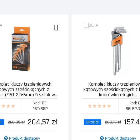
plet kluczy trzpieniowych
Komplet kluczy trzpienio
towych sześciokątnych z
kątowych sześciokątnych z 
ścią 96T 2,5-6mm 5 sztuk w...
końcówką długich...
kod: BE
kod: 
96T/S5P
96LBP/
204,57 zł
157,4
!
260,05 zł
Okazja!
200,19 zł
Produkt dostępny
Produkt dostępny