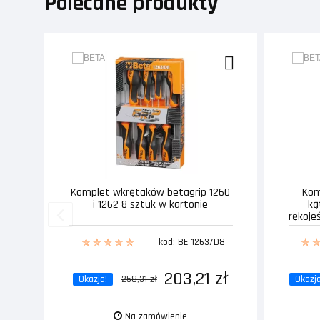
Polecane produkty
Komplet wkrętaków betagrip 1260
Kom
i 1262 8 sztuk w kartonie
ką
rękoje
kod: BE 1263/D8
203,21 zł
Okazja!
258,31 zł
Okazja
Na zamówienie