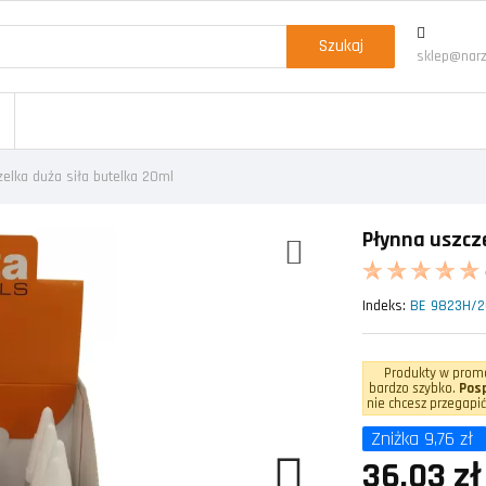
Szukaj
sklep@narz
elka duża siła butelka 20ml
Płynna uszcze
Indeks:
BE 9823H/
Produkty w promo
bardzo szybko.
Posp
nie chcesz przegapić
Zniżka 9,76 zł
36,03 zł