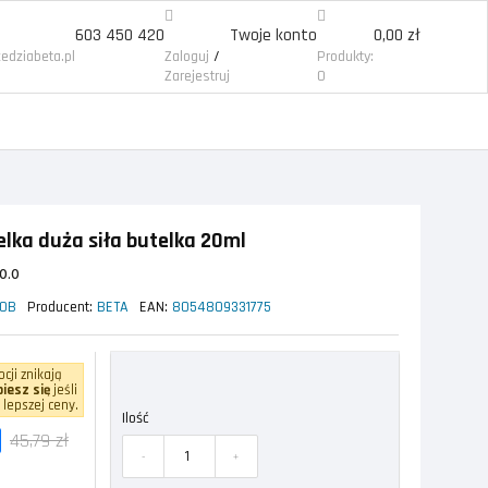
603 450 420
Twoje konto
0,00 zł
/
edziabeta.pl
Zaloguj
Produkty:
Zarejestruj
0
lka duża siła butelka 20ml
0.0
20B
Producent:
BETA
EAN:
8054809331775
cji znikają
iesz się
jeśli
 lepszej ceny.
Ilość
45,79 zł
-
+