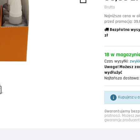
Brutto
Najniższa cena w ok
przed promocją:
39,
Bezpłatna wysy
zł
18 w magazyni
Czas wysyłki:
zwykle
Uwaga!
Możesz zam
wydłużyć
Najtańsza dostawa:

Kupujesz u a
Gwarantujemy bezpi
płatności. Możesz zw
gwarancję producent