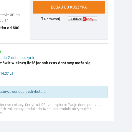
DODAJ DO KOSZYKA
resie 30 dni
Porównaj
85 zł
łka od 500
e
 do 2 dni roboczych
ówić większą ilość jednak czas dostawy może się
14,27 zł
utoryzowanego dystrybutora
eczne zakupy.
Certyfikat SSL zabezpiecza Twoje dane podczas
rócić zakupiony produkt do 14 dni. Na produkt otrzymujesz
a.