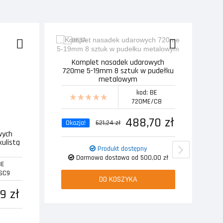
Komplet nasadek udarowych
720me 5-19mm 8 sztuk w pudełku
metalowym
kod: BE
720ME/C8
488,70 zł
Okazja!
621,24 zł
wych
T
kulistą
Produkt dostępny
Darmowa dostawa od 500,00 zł
BE
SC9
DO KOSZYKA
9 zł