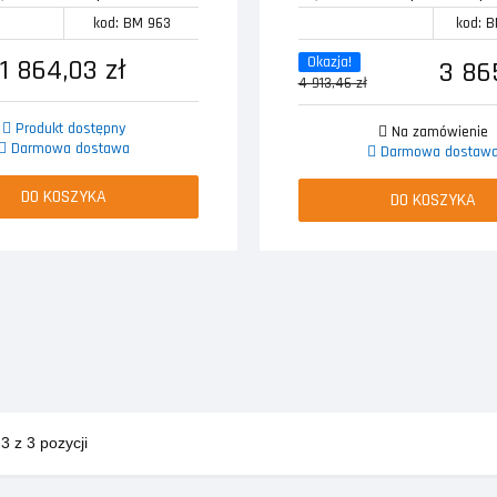
kod: BM 963
kod: 
1 864,03 zł
Okazja!
3 86
4 913,46 zł
Produkt dostępny
Na zamówienie
Darmowa dostawa
Darmowa dostaw
DO KOSZYKA
DO KOSZYKA
 z 3 pozycji