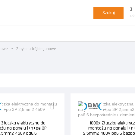
Szukaj
sk
unowe
Z nylonu trójbiegunowe
 Złączka elektryczna do
1000x Złączka elektryc
żu na panelu l+n+pe 3P
montażu na panelu l+n
2,5mm2 450V pa6.6
2,5mm2 400V pa6.6 bezpoś