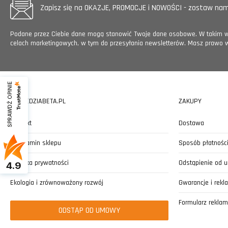
Zapisz się na OKAZJE, PROMOCJE i NOWOŚCI - zostaw nam 
Podane przez Ciebie dane mogą stanowić Twoje dane osobowe. W takim wy
celach marketingowych, w tym do przesyłania newsletterów. Masz prawo 
SPRAWDŹ OPINIE
NARZEDZIABETA.PL
ZAKUPY
Kontakt
Dostawa
Regulamin sklepu
Sposób płatnośc
Polityka prywatności
Odstąpienie od
4.9
Ekologia i zrównoważony rozwój
Gwarancje i rekl
Formularz reklam
ODSTĄP OD UMOWY