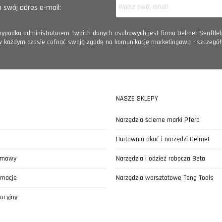
swój adres e-mail:
padku administratorem Twoich danych osobowych jest firma Delmet Senftlebe
w każdym czasie cofnąć swoją zgodę na komunikację marketingową - szczegół
NASZE SKLEPY
Narzędzia ścierne marki Pferd
i
Hurtownia okuć i narzędzi Delmet
 umowy
Narzędzia i odzież robocza Beta
amacje
Narzędzia warsztatowe Teng Tools
acyjny