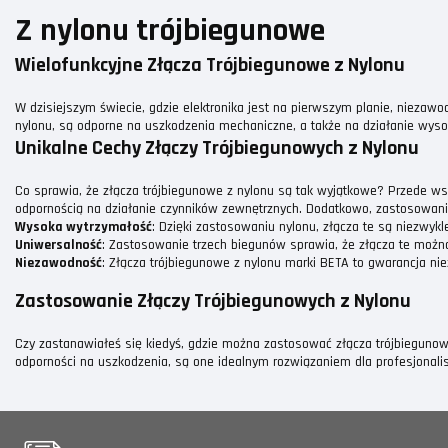
Z nylonu trójbiegunowe
Wielofunkcyjne Złącza Trójbiegunowe z Nylonu
W dzisiejszym świecie, gdzie elektronika jest na pierwszym planie, niezawo
nylonu, są odporne na uszkodzenia mechaniczne, a także na działanie wyso
Unikalne Cechy Złączy Trójbiegunowych z Nylonu
Co sprawia, że złącza trójbiegunowe z nylonu są tak wyjątkowe? Przede wsz
odpornością na działanie czynników zewnętrznych. Dodatkowo, zastosowanie
Wysoka wytrzymałość
: Dzięki zastosowaniu nylonu, złącza te są niezwyk
Uniwersalność
: Zastosowanie trzech biegunów sprawia, że złącza te możn
Niezawodność
: Złącza trójbiegunowe z nylonu marki BETA to gwarancja ni
Zastosowanie Złączy Trójbiegunowych z Nylonu
Czy zastanawiałeś się kiedyś, gdzie można zastosować złącza trójbiegunow
odporności na uszkodzenia, są one idealnym rozwiązaniem dla profesjonalis