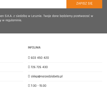
n S.K.A. z siedzibą w Lesznie. Twoje dane będziemy przetwarzać w
y w regulaminie.
INFOLINIA
603 450 420
726 726 430
sklep@narzedziabeta.pl
7:30 - 15:30