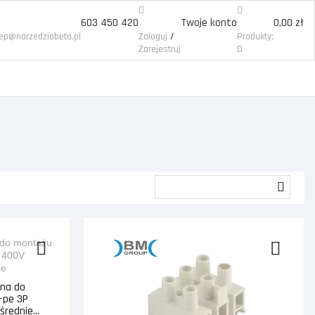
603 450 420
Twoje konto
0,00 zł
/
lep@narzedziabeta.pl
Zaloguj
Produkty:
Zarejestruj
0
zna do
+pe 3P
rednie...