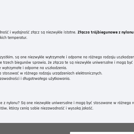
dność i wydajność złącz są niezwykle istotne.
Złącza trójbiegunowe z nylonu
kich temperatur.
ystkim, są one niezwykle wytrzymałe i odporne na różnego rodzaju uszkodzeni
 trzech biegunów sprawia, że złącza te są niezwykle uniwersalne i mogą być
le wytrzymałe i odporne na uszkodzenia.
a stosować w różnego rodzaju urządzeniach elektronicznych.
ezawodności i długotrwałego użytkowania.
e z nylonu? Są one niezwykle uniwersalne i mogą być stosowane w różnego rodz
tów, którzy cenią sobie niezawodność i wysoką jakość.