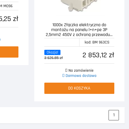
BM M096
5,25 zł
1000x Złączka elektryczna do
montażu na panelu l+n+pe 3P
2,5mm2 450V z ochroną przewodu...
a
kod: BM 963CS
Okazja!
2 853,12 zł
3 626,85 zł
Na zamówienie
Darmowa dostawa
DO KOSZYKA
1