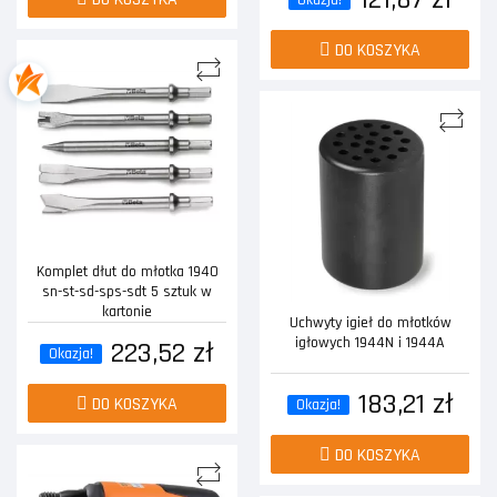
Okazja!
DO KOSZYKA
Komplet dłut do młotka 1940
sn-st-sd-sps-sdt 5 sztuk w
kartonie
Uchwyty igieł do młotków
igłowych 1944N i 1944A
223,52 zł
Okazja!
183,21 zł
DO KOSZYKA
Okazja!
DO KOSZYKA