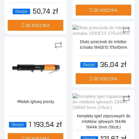
50,74 zł
DO KOSZYKA
Okazja!
DO KOSZYKA
Dłuto przecinak do młotka-
ścinaka 1940E10 175x10mm
36,04 zł
Okazja!
DO KOSZYKA
Młotek igłowy prosty
Komplety igieł zapasowych do
młotków igłowych 1944N
1 193,54 zł
Okazja!
1944A 3mm (19szt.)
121,87 zł
DO KOSZYKA