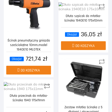
Dłuto szpicak do młotka-
ścinaka 1940E10 175x10mm
36,05 zł
Okazja!
Ścinak pneumatyczny gniazdo
sześciokątne 10mm,model
DO KOSZYKA
1940E10 MŁOTEK
721,74 zł
Okazja!
DO KOSZYKA
Dłuto przecinak do młotka-
ścinaka 1940 175x11mm
Zestaw młotka ścinaka z 5
dłutami i akcesoriami