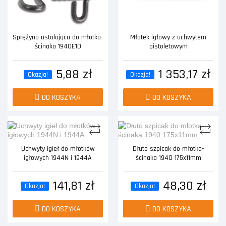
Sprężyna ustalająca do młotka-
Młotek igłowy z uchwytem
ścinaka 1940E10
pistoletowym
5,88 zł
1 353,17 zł
Okazja!
Okazja!
DO KOSZYKA
DO KOSZYKA
Uchwyty igieł do młotków
Dłuto szpicak do młotka-
igłowych 1944N i 1944A
ścinaka 1940 175x11mm
141,81 zł
48,30 zł
Okazja!
Okazja!
DO KOSZYKA
DO KOSZYKA