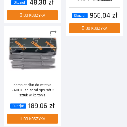
48,30 zł
Okazja!
966,04 zł
DO KOSZYKA
Okazja!
DO KOSZYKA
Komplet dłut do młotka
1940E10 sn-st-sd-sps-sdt 5
sztuk w kartonie
189,06 zł
Okazja!
DO KOSZYKA