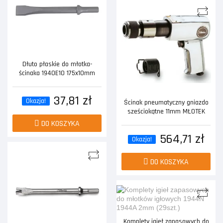
Dłuto płaskie do młotka-
ścinaka 1940E10 175x10mm
37,81 zł
Okazja!
Ścinak pneumatyczny gniazdo
sześciokątne 11mm MŁOTEK
DO KOSZYKA
564,71 zł
Okazja!
DO KOSZYKA
Komplety igieł zapasowych do