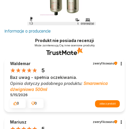
Informacje o producencie
Produkt nie posiada recenzji
Może zainteresują Cię inne ocenione produkty
Waldemar
zweryfikowano
5
Baz uwag - spełnia oczekiwania.
Opinia dotyczy podobnego produktu:
Smarownica
dźwigniowa 500ml
5/15/2026
0
0
zobacz produkt
Mariusz
zweryfikowano
5