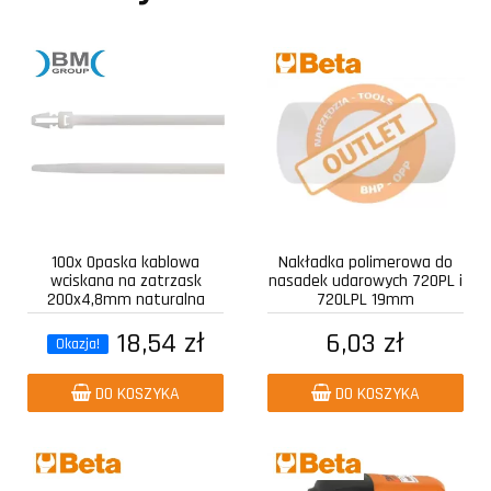
100x Opaska kablowa
Nakładka polimerowa do
wciskana na zatrzask
nasadek udarowych 720PL i
200x4,8mm naturalna
720LPL 19mm
18,54 zł
6,03 zł
Okazja!
DO KOSZYKA
DO KOSZYKA