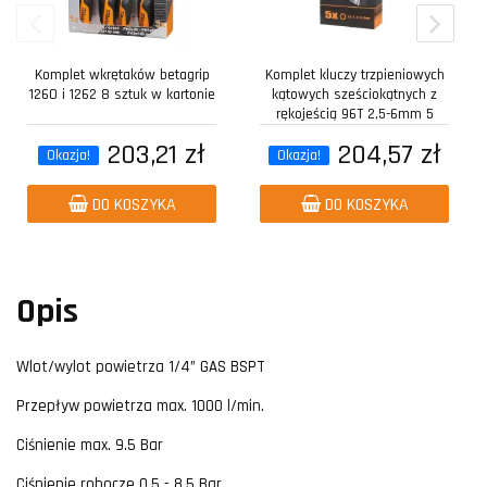
Komplet wkrętaków betagrip
Komplet kluczy trzpieniowych
1260 i 1262 8 sztuk w kartonie
kątowych sześciokątnych z
rękojeścią 96T 2,5-6mm 5
sztuk w...
203,21 zł
204,57 zł
Okazja!
Okazja!
DO KOSZYKA
DO KOSZYKA
Opis
Wlot/wylot powietrza 1/4” GAS BSPT
Przepływ powietrza max. 1000 l/min.
Ciśnienie max. 9.5 Bar
Ciśnienie robocze 0.5 - 8.5 Bar