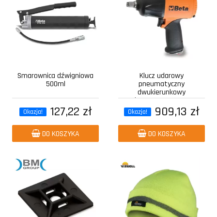
Smarownica dźwigniowa
Klucz udarowy
500ml
pneumatyczny
dwukierunkowy
kompozytowy z...
127,22 zł
909,13 zł
Okazja!
Okazja!
DO KOSZYKA
DO KOSZYKA