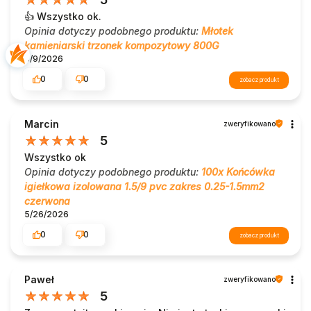
👍️ Wszystko ok.
Opinia dotyczy podobnego produktu:
Młotek
kamieniarski trzonek kompozytowy 800G
5/9/2026
0
0
zobacz produkt
Marcin
zweryfikowano
5
Wszystko ok
Opinia dotyczy podobnego produktu:
100x Końcówka
igiełkowa izolowana 1.5/9 pvc zakres 0.25-1.5mm2
czerwona
5/26/2026
0
0
zobacz produkt
Paweł
zweryfikowano
5