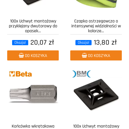
100x Uchwyt montażowy
Czapka ostrzegawcza o
przyklejany dwutorowy do
intensywnej widzialności w
opasek...
kolorze...
20,07 zł
13,80 zł
Okazja!
Okazja!
DO KOSZYKA
DO KOSZYKA
Końcówka wkrętakowa
100x Uchwyt montażowy