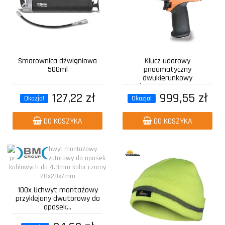
Smarownica dźwigniowa
Klucz udarowy
500ml
pneumatyczny
dwukierunkowy
kompozytowy z...
127,22 zł
999,55 zł
Okazja!
Okazja!
DO KOSZYKA
DO KOSZYKA
100x Uchwyt montażowy
przyklejany dwutorowy do
opasek...