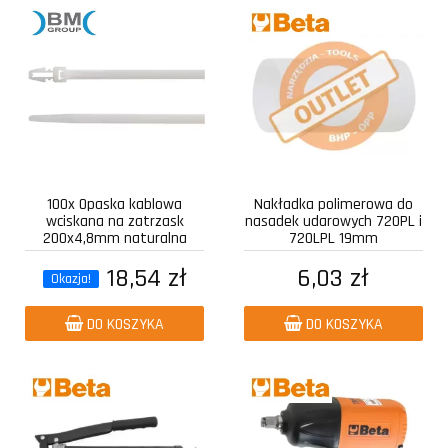
100x Opaska kablowa
Nakładka polimerowa do
wciskana na zatrzask
nasadek udarowych 720PL i
200x4,8mm naturalna
720LPL 19mm
18,54 zł
6,03 zł
Okazja!
DO KOSZYKA
DO KOSZYKA