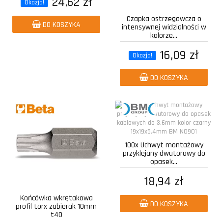
24,62 zł
Okazja!
Czapka ostrzegawcza o
DO KOSZYKA
intensywnej widzialności w
kolorze...
16,09 zł
Okazja!
DO KOSZYKA
100x Uchwyt montażowy
przyklejany dwutorowy do
opasek...
18,94 zł
Końcówka wkrętakowa
DO KOSZYKA
profil torx zabierak 10mm
t40