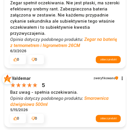
Zegar spełnił oczekiwania. Nie jest płaski, ma szeroki
efektowny srebrny rant. Zabezpieczona bateria
załączona w zestawie. Nie każdemu przypadnie
cykanie sekundnika ale subiektywnie tego właśnie
oczekiwałem i to subiektywnie kwestia
przyzwyczajenia.
Opinia dotyczy podobnego produktu:
Zegar na baterię
z termometrem i higrometrem 26CM
6/3/2026
0
0
zobacz produkt
Waldemar
zweryfikowano
5
Baz uwag - spełnia oczekiwania.
Opinia dotyczy podobnego produktu:
Smarownica
dźwigniowa 500ml
5/15/2026
0
0
zobacz produkt