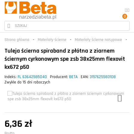
0
Strona główna
Materiały ścierne
Materiały ścierne nasypowe
Pa
Tuleja ścierna spiraband z płótna z ziarnem
ściernym cyrkonowym spe zsb 38x25mm flexovit
kx672 p50
Indeks:
FL 63642585040
Producent:
BETA
EAN:
3157625583108
Zwykle do 15 dni roboczych
6,36 zł
Brutto