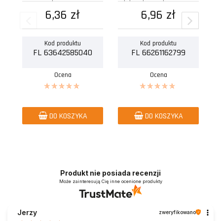
spe zsb 38x25mm...
elektrokorundowym spe
e
6,36 zł
zsb 60x30mm...
6,96 zł
Kod produktu
Kod produktu
FL 63642585040
FL 66261162799
Ocena
Ocena
DO KOSZYKA
DO KOSZYKA
Produkt nie posiada recenzji
Może zainteresują Cię inne ocenione produkty
Jerzy
zweryfikowano