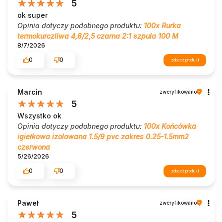
5
ok super
Opinia dotyczy podobnego produktu:
100x Rurka
termokurczliwa 4,8/2,5 czarna 2:1 szpula 100 M
8/7/2026
0
0
zobacz produkt
Marcin
zweryfikowano
5
Wszystko ok
Opinia dotyczy podobnego produktu:
100x Końcówka
igiełkowa izolowana 1.5/9 pvc zakres 0.25-1.5mm2
czerwona
5/26/2026
0
0
zobacz produkt
Paweł
zweryfikowano
5