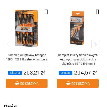
Komplet wkrętaków betagrip
Komplet kluczy trzpieniowych
1260 i 1262 8 sztuk w kartonie
kątowych sześciokątnych z
rękojeścią 96T 2,5-6mm 5
sztuk w...
203,21 zł
204,57 zł
Okazja!
Okazja!
DO KOSZYKA
DO KOSZYKA