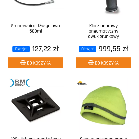
Smarownica dźwigniowa
Klucz udarowy
500ml
pneumatyczny
dwukierunkowy
kompozytowy z...
127,22 zł
999,55 zł
Okazja!
Okazja!
DO KOSZYKA
DO KOSZYKA