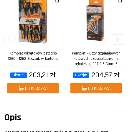
Komplet wkrętaków betagrip
Komplet kluczy trzpieniowych
1260 i 1262 8 sztuk w kartonie
kątowych sześciokątnych z
rękojeścią 96T 2,5-6mm 5
sztuk w...
203,21 zł
204,57 zł
Okazja!
Okazja!
DO KOSZYKA
DO KOSZYKA
Opis