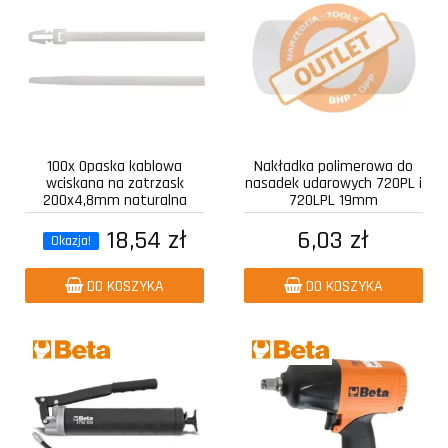
100x Opaska kablowa
Nakładka polimerowa do
wciskana na zatrzask
nasadek udarowych 720PL i
200x4,8mm naturalna
720LPL 19mm
18,54 zł
6,03 zł
Okazja!
DO KOSZYKA
DO KOSZYKA