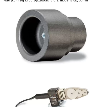
Matryca grzejna do zgrzewarki 310/2, model 310b, 63mm