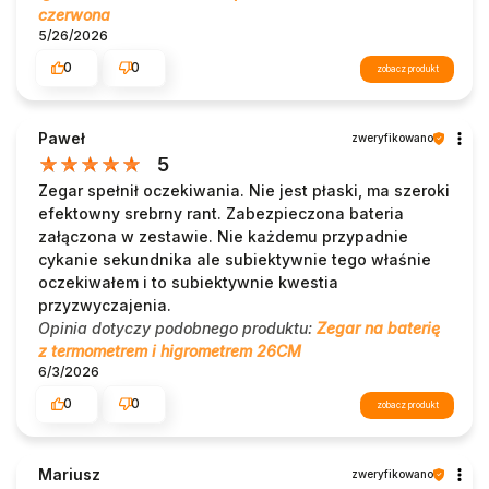
czerwona
5/26/2026
0
0
zobacz produkt
Paweł
zweryfikowano
5
Zegar spełnił oczekiwania. Nie jest płaski, ma szeroki
efektowny srebrny rant. Zabezpieczona bateria
załączona w zestawie. Nie każdemu przypadnie
cykanie sekundnika ale subiektywnie tego właśnie
oczekiwałem i to subiektywnie kwestia
przyzwyczajenia.
Opinia dotyczy podobnego produktu:
Zegar na baterię
z termometrem i higrometrem 26CM
6/3/2026
0
0
zobacz produkt
Mariusz
zweryfikowano