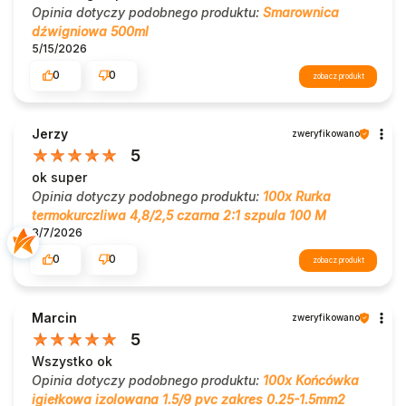
Opinia dotyczy podobnego produktu:
Smarownica
dźwigniowa 500ml
5/15/2026
0
0
zobacz produkt
Jerzy
zweryfikowano
5
ok super
Opinia dotyczy podobnego produktu:
100x Rurka
termokurczliwa 4,8/2,5 czarna 2:1 szpula 100 M
8/7/2026
0
0
zobacz produkt
Marcin
zweryfikowano
5
Wszystko ok
Opinia dotyczy podobnego produktu:
100x Końcówka
igiełkowa izolowana 1.5/9 pvc zakres 0.25-1.5mm2