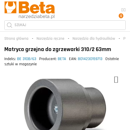
0
Strona główna
Narzędzia ręczne
Narzędzia dla hydraulików
Prz
Matryca grzejna do zgrzewarki 310/2 63mm
Indeks:
BE 310B/63
Producent:
BETA
EAN:
8014230159713
Ostatnie
sztuki w magazynie