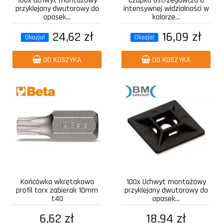
100x Uchwyt montażowy
Czapka ostrzegawcza o
przyklejany dwutorowy do
intensywnej widzialności w
opasek...
kolorze...
24,62 zł
16,09 zł
Okazja!
Okazja!
DO KOSZYKA
DO KOSZYKA
Końcówka wkrętakowa
100x Uchwyt montażowy
profil torx zabierak 10mm
przyklejany dwutorowy do
t40
opasek...
6,62 zł
18,94 zł