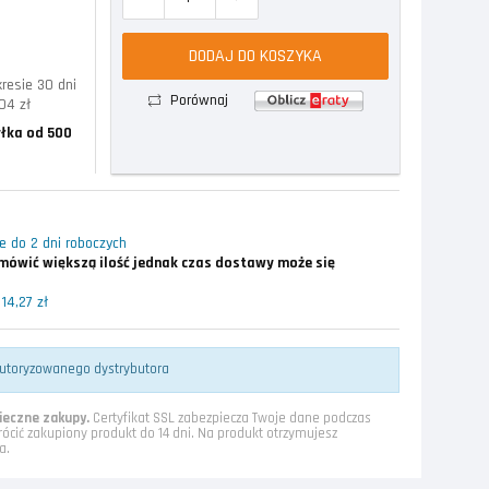
DODAJ DO KOSZYKA
resie 30 dni
Porównaj
04 zł
łka od 500
 do 2 dni roboczych
ówić większą ilość jednak czas dostawy może się
14,27 zł
utoryzowanego dystrybutora
eczne zakupy.
Certyfikat SSL zabezpiecza Twoje dane podczas
rócić zakupiony produkt do 14 dni. Na produkt otrzymujesz
a.