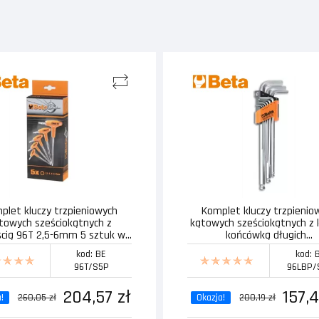
plet kluczy trzpieniowych
Komplet kluczy trzpienio
towych sześciokątnych z
kątowych sześciokątnych z 
ścią 96T 2,5-6mm 5 sztuk w...
końcówką długich...
kod: BE
kod: 
96T/S5P
96LBP/
204,57 zł
157,4
!
260,05 zł
Okazja!
200,19 zł