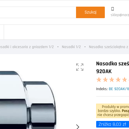
Szukaj
sklep@narz
sadki i akcesoria z gniazdem 1/2
Nasadki 1/2
Nasadka sześciokątna z
Nasadka sześ
920AK
Indeks:
BE 920AK/1
Produkty w promo
bardzo szybko.
Posp
nie chcesz przegapić
Zniżka 8,03 zł