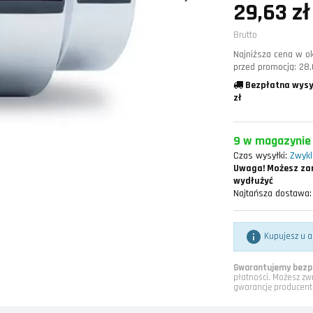
29,63 zł
Brutto
Najniższa cena w ok
przed promocją:
28,
Bezpłatna wysy
zł
9 w magazynie
Czas wysyłki:
Zwykle
Uwaga!
Możesz zam
wydłużyć
Najtańsza dostawa:

Kupujesz u a
Gwarantujemy bezpi
płatności. Możesz zw
gwarancję producent