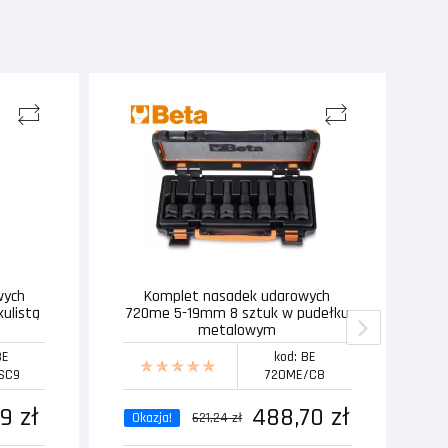
wych
Komplet nasadek udarowych
T
kulistą
720me 5-19mm 8 sztuk w pudełku
metalowym
BE
kod: BE
SC9
720ME/C8
9 zł
488,70 zł
Okazja!
621,24 zł