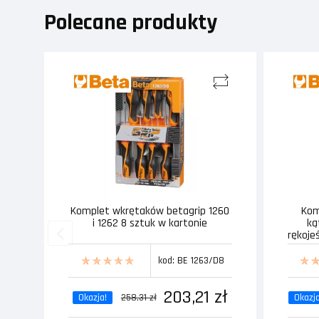
Polecane produkty
Komplet wkrętaków betagrip 1260
Kom
i 1262 8 sztuk w kartonie
ką
rękoje
kod: BE 1263/D8
203,21 zł
Okazja!
258,31 zł
Okazja