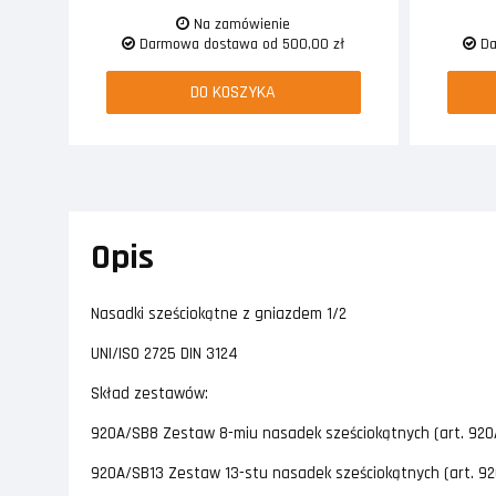
Na zamówienie
Darmowa dostawa od 500,00 zł
Da
DO KOSZYKA
Opis
Nasadki sześciokątne z gniazdem 1/2
UNI/ISO 2725 DIN 3124
Skład zestawów:
920A/SB8 Zestaw 8-miu nasadek sześciokątnych (art. 920
920A/SB13 Zestaw 13-stu nasadek sześciokątnych (art. 920