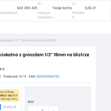
603 450 420
Twoje konto
0,00 zł
/
edziabeta.pl
Zaloguj
Produkty:
Zarejestruj
0
 gniazdem 1/2" 18mm na blistrze 920AK
ciokątna z gniazdem 1/2" 18mm na blistrze
0.0
8
Producent:
BETA
EAN:
8014230560793
cji znikają
iesz się
jeśli
 lepszej ceny.
Ilość
37,66 zł
-
+