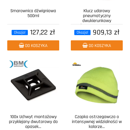
Smarownica dźwigniowa
Klucz udarowy
500ml
pneumatyczny
dwukierunkowy
kompozytowy z...
127,22 zł
909,13 zł
Okazja!
Okazja!
DO KOSZYKA
DO KOSZYKA
100x Uchwyt montażowy
Czapka ostrzegawcza o
przyklejany dwutorowy do
intensywnej widzialności w
opasek...
kolorze...