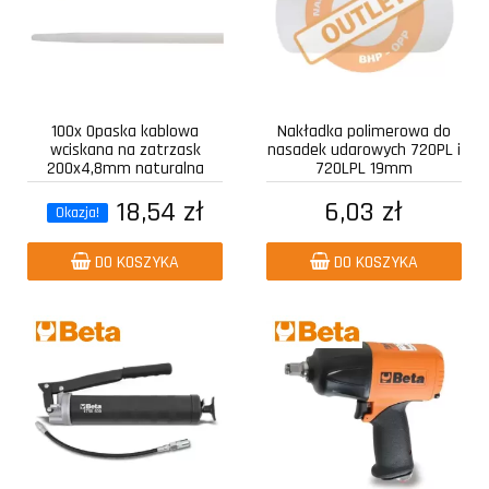
100x Opaska kablowa
Nakładka polimerowa do
wciskana na zatrzask
nasadek udarowych 720PL i
200x4,8mm naturalna
720LPL 19mm
18,54 zł
6,03 zł
Okazja!
DO KOSZYKA
DO KOSZYKA