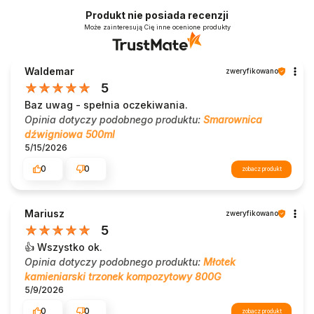
Produkt nie posiada recenzji
Może zainteresują Cię inne ocenione produkty
Waldemar
zweryfikowano
5
Baz uwag - spełnia oczekiwania.
Opinia dotyczy podobnego produktu:
Smarownica
dźwigniowa 500ml
5/15/2026
0
0
zobacz produkt
Mariusz
zweryfikowano
5
👍️ Wszystko ok.
Opinia dotyczy podobnego produktu:
Młotek
kamieniarski trzonek kompozytowy 800G
5/9/2026
0
0
zobacz produkt