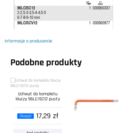
Informacje o producencie
Podobne produkty
Uchwyt do kompletu
K
kluczy 96LC/SC12 pusty
z
t
17,29 zł
Okazja!