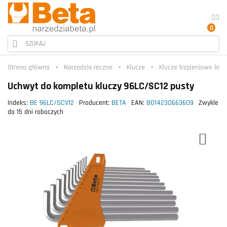
0
Strona główna
Narzędzia ręczne
Klucze
Klucze trzpieniowe kąt
Uchwyt do kompletu kluczy 96LC/SC12 pusty
Indeks:
BE 96LC/SCV12
Producent:
BETA
EAN:
8014230663609
Zwykle
do 15 dni roboczych