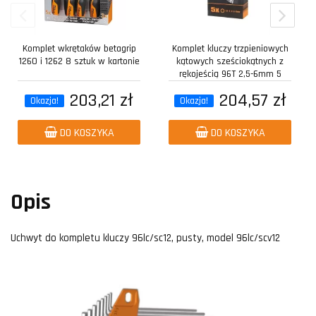
Komplet wkrętaków betagrip
Komplet kluczy trzpieniowych
1260 i 1262 8 sztuk w kartonie
kątowych sześciokątnych z
rękojeścią 96T 2,5-6mm 5
sztuk w...
203,21 zł
204,57 zł
Okazja!
Okazja!
DO KOSZYKA
DO KOSZYKA
Opis
Uchwyt do kompletu kluczy 96lc/sc12, pusty, model 96lc/scv12