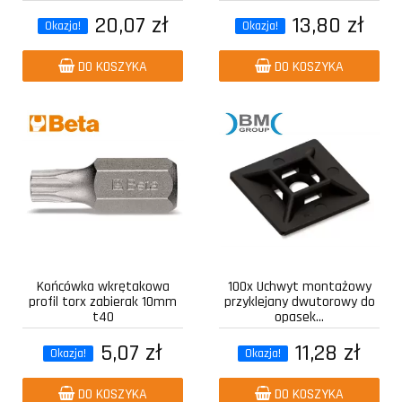
20,07 zł
13,80 zł
Okazja!
Okazja!
DO KOSZYKA
DO KOSZYKA
Końcówka wkrętakowa
100x Uchwyt montażowy
profil torx zabierak 10mm
przyklejany dwutorowy do
t40
opasek...
5,07 zł
11,28 zł
Okazja!
Okazja!
DO KOSZYKA
DO KOSZYKA