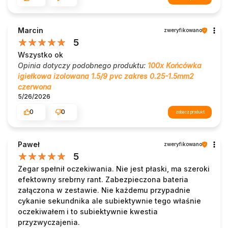
Marcin
zweryfikowano
5
Wszystko ok
Opinia dotyczy podobnego produktu:
100x Końcówka
igiełkowa izolowana 1.5/9 pvc zakres 0.25-1.5mm2
czerwona
5/26/2026
0
0
zobacz produkt
Paweł
zweryfikowano
5
Zegar spełnił oczekiwania. Nie jest płaski, ma szeroki
efektowny srebrny rant. Zabezpieczona bateria
załączona w zestawie. Nie każdemu przypadnie
cykanie sekundnika ale subiektywnie tego właśnie
oczekiwałem i to subiektywnie kwestia
przyzwyczajenia.