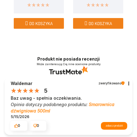
DO KOSZYKA
DO KOSZYKA
Produkt nie posiada recenzji
Może zainteresują Cię inne ocenione produkty
Waldemar
zweryfikowano
5
Baz uwag - spełnia oczekiwania.
Opinia dotyczy podobnego produktu:
Smarownica
dźwigniowa 500ml
5/15/2026
0
0
zobacz produkt