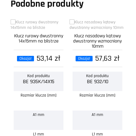
Podobne produkty
Klucz rurowy dwustronny
Klucz nasadowy kątowy
K
14x15mm na blistrze
dwustronny wzmocniony
d
10mm
53,14 zł
57,63 zł
Okazja!
Okazja!
Kod produktu
Kod produktu
BE 935K/14X15
BE 932/10
Rozmiar klucza [mm]
Rozmiar klucza [mm]
A1 mm
A1 mm
L1 mm
L1 mm