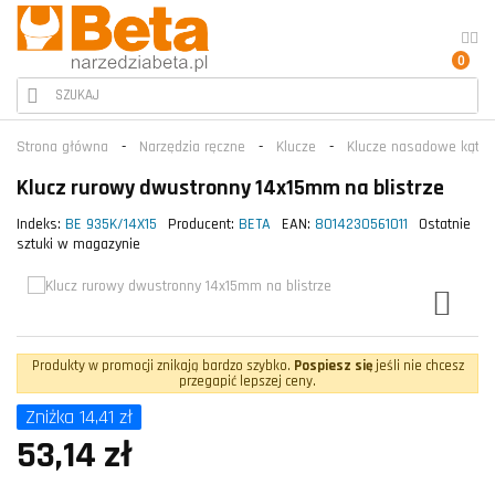
0
Strona główna
Narzędzia ręczne
Klucze
Klucze nasadowe kątow
Klucz rurowy dwustronny 14x15mm na blistrze
Indeks:
BE 935K/14X15
Producent:
BETA
EAN:
8014230561011
Ostatnie
sztuki w magazynie
Produkty w promocji znikają bardzo szybko.
Pospiesz się
jeśli nie chcesz
przegapić lepszej ceny.
Zniżka 14,41 zł
53,14 zł