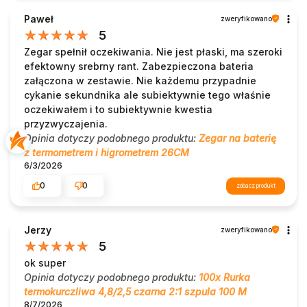
Paweł
zweryfikowano
5
Zegar spełnił oczekiwania. Nie jest płaski, ma szeroki
efektowny srebrny rant. Zabezpieczona bateria
załączona w zestawie. Nie każdemu przypadnie
cykanie sekundnika ale subiektywnie tego właśnie
oczekiwałem i to subiektywnie kwestia
przyzwyczajenia.
Opinia dotyczy podobnego produktu:
Zegar na baterię
z termometrem i higrometrem 26CM
6/3/2026
0
0
zobacz produkt
Jerzy
zweryfikowano
5
ok super
Opinia dotyczy podobnego produktu:
100x Rurka
termokurczliwa 4,8/2,5 czarna 2:1 szpula 100 M
8/7/2026