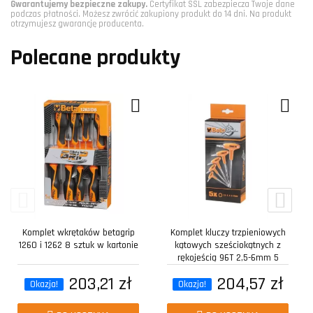
Gwarantujemy bezpieczne zakupy.
Certyfikat SSL zabezpiecza Twoje dane
podczas płatności. Możesz zwrócić zakupiony produkt do 14 dni. Na produkt
otrzymujesz gwarancję producenta.
Polecane produkty
Komplet wkrętaków betagrip
Komplet kluczy trzpieniowych
1260 i 1262 8 sztuk w kartonie
kątowych sześciokątnych z
rękojeścią 96T 2,5-6mm 5
sztuk w...
203,21 zł
204,57 zł
Okazja!
Okazja!