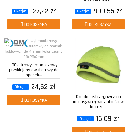
kompozytowy z...
127,22 zł
999,55 zł
Okazja!
Okazja!
DO KOSZYKA
DO KOSZYKA
100x Uchwyt montażowy
przyklejany dwutorowy do
opasek...
24,62 zł
Okazja!
Czapka ostrzegawcza o
DO KOSZYKA
intensywnej widzialności w
kolorze...
16,09 zł
Okazja!