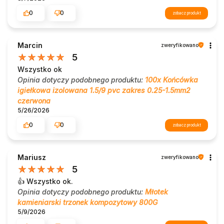
0
0
zobacz produkt
Marcin
zweryfikowano
5
Wszystko ok
Opinia dotyczy podobnego produktu:
100x Końcówka
igiełkowa izolowana 1.5/9 pvc zakres 0.25-1.5mm2
czerwona
5/26/2026
0
0
zobacz produkt
Mariusz
zweryfikowano
5
👍️ Wszystko ok.
Opinia dotyczy podobnego produktu:
Młotek
kamieniarski trzonek kompozytowy 800G
5/9/2026