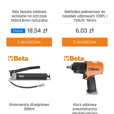
100x Opaska kablowa
Nakładka polimerowa do
wciskana na zatrzask
nasadek udarowych 720PL i
200x4,8mm naturalna
720LPL 19mm
18,54 zł
6,03 zł
Okazja!
DO KOSZYKA
DO KOSZYKA
Smarownica dźwigniowa
Klucz udarowy
500ml
pneumatyczny
dwukierunkowy