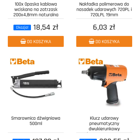
100x Opaska kablowa
Nakładka polimerowa do
wciskana na zatrzask
nasadek udarowych 720PL i
200x4,8mm naturalna
720LPL 19mm
18,54 zł
6,03 zł
Okazja!
DO KOSZYKA
DO KOSZYKA
Smarownica dźwigniowa
Klucz udarowy
500ml
pneumatyczny
dwukierunkowy
kompozytowy z...