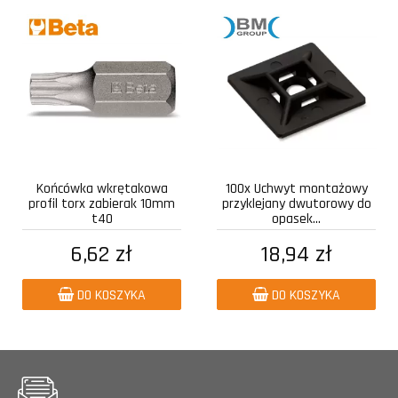
Końcówka wkrętakowa
100x Uchwyt montażowy
profil torx zabierak 10mm
przyklejany dwutorowy do
t40
opasek...
6,62 zł
18,94 zł
DO KOSZYKA
DO KOSZYKA