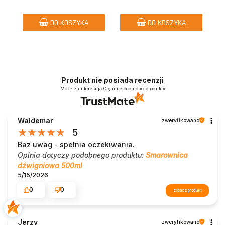
DO KOSZYKA
DO KOSZYKA
Produkt nie posiada recenzji
Może zainteresują Cię inne ocenione produkty
Waldemar
zweryfikowano
5
Baz uwag - spełnia oczekiwania.
Opinia dotyczy podobnego produktu:
Smarownica
dźwigniowa 500ml
5/15/2026
0
0
zobacz produkt
Jerzy
zweryfikowano