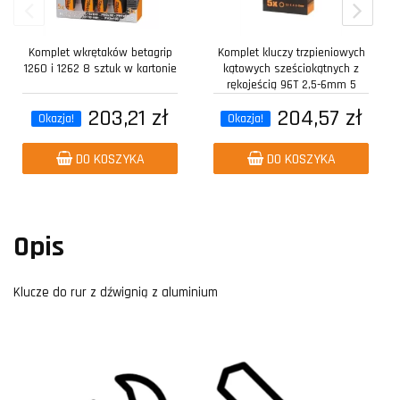
Komplet wkrętaków betagrip
Komplet kluczy trzpieniowych
1260 i 1262 8 sztuk w kartonie
kątowych sześciokątnych z
rękojeścią 96T 2,5-6mm 5
sztuk w...
203,21 zł
204,57 zł
Okazja!
Okazja!
DO KOSZYKA
DO KOSZYKA
Opis
Klucze do rur z dźwignią z aluminium