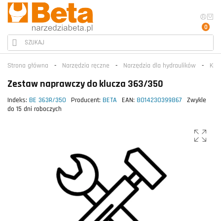
0
Strona główna
Narzędzia ręczne
Narzędzia dla hydraulików
Kluc
Zestaw naprawczy do klucza 363/350
Indeks:
BE 363R/350
Producent:
BETA
EAN:
8014230399867
Zwykle
do 15 dni roboczych