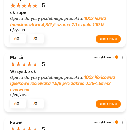
5
ok super
Opinia dotyczy podobnego produktu:
100x Rurka
termokurczliwa 4,8/2,5 czarna 2:1 szpula 100 M
8/7/2026
0
0
zobacz produkt
Marcin
zweryfikowano
5
Wszystko ok
Opinia dotyczy podobnego produktu:
100x Końcówka
igiełkowa izolowana 1.5/9 pvc zakres 0.25-1.5mm2
czerwona
5/26/2026
0
0
zobacz produkt
Paweł
zweryfikowano
5