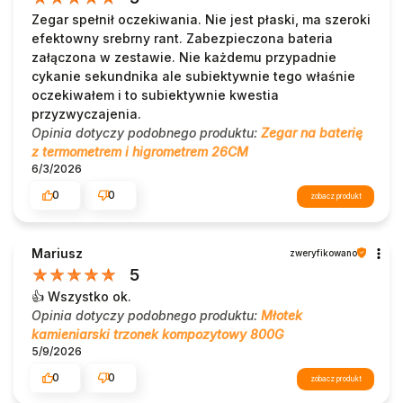
Zegar spełnił oczekiwania. Nie jest płaski, ma szeroki
efektowny srebrny rant. Zabezpieczona bateria
załączona w zestawie. Nie każdemu przypadnie
cykanie sekundnika ale subiektywnie tego właśnie
oczekiwałem i to subiektywnie kwestia
przyzwyczajenia.
Opinia dotyczy podobnego produktu:
Zegar na baterię
z termometrem i higrometrem 26CM
6/3/2026
0
0
zobacz produkt
Mariusz
zweryfikowano
5
👍️ Wszystko ok.
Opinia dotyczy podobnego produktu:
Młotek
kamieniarski trzonek kompozytowy 800G
5/9/2026
0
0
zobacz produkt