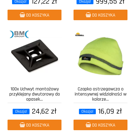
127,22 zł
999,55 zł
Okazja!
Okazja!
DO KOSZYKA
DO KOSZYKA
100x Uchwyt montażowy
Czapka ostrzegawcza o
przyklejany dwutorowy do
intensywnej widzialności w
opasek...
kolorze...
24,62 zł
16,09 zł
Okazja!
Okazja!
DO KOSZYKA
DO KOSZYKA